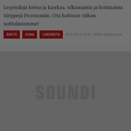
Legendoja kotoa ja kaukaa, ulkomaisia ja kotimaisia
tärppejä Provinssiin. Ota haltuun viikon
soittolistamme!
26.6.2018 17:36
Mirko Siikaluoma
ÄÄNTÄ
ASIAA
LUKEMISTA