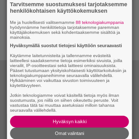
Tarvitsemme suostumuksesi tarjotaksemme
henkilökohtaisen käyttökokemuksen
Me ja huolellisesti valitsemamme
88 teknologiakumppania
hyödynnämme henkilötietoja tarjotaksemme paremman
käyttäjäkokemuksen sekä kohdentaaksemme sisältöä ja
mainoksia.
Hyväksymällä suostut tietojesi käyttöön seuraavasti
Käytämme laitetunnisteita ja tallennamme evästeitä
laitteellesi saadaksemme tietoja esimerkiksi sivuista, joilla
vierailit, IP-osoitteestasi sekä laitteesi ominaisuuksista.
Pääset tutustumaan yksityiskohtaisesti käyttötarkoituksiin ja
teknologiakumppaneihimme seuraavalla välilehdellä.
Hylkääminen voi vaikuttaa sivuston toimivuuteen ja
käytettävyyteen.
Jotkin teknologiamme voivat käsitellä tietoja myös ilman
suostumusta, jos niillä on siihen oikeutettu peruste. Voit
vastustaa tätä tai muuttaa asetuksiasi milloin tahansa
seuraavalla välilehdellä.
Hyväksyn kaikki
Omat valintani