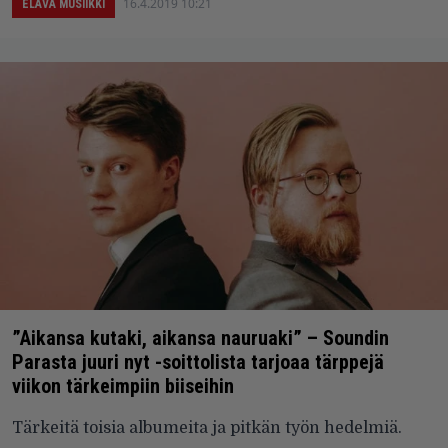
16.4.2019 10:21
ELÄVÄ MUSIIKKI
”Aikansa kutaki, aikansa nauruaki” – Soundin
Parasta juuri nyt -soittolista tarjoaa tärppejä
viikon tärkeimpiin biiseihin
Tärkeitä toisia albumeita ja pitkän työn hedelmiä.