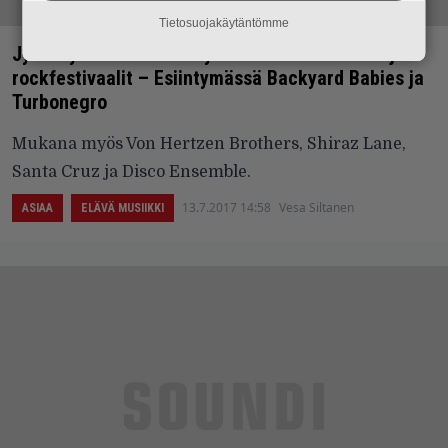
Tietosuojakäytäntömme
Jyväskylän Waterxfest yhdistää watercrossin ja
rockfestivaalit – Esiintymässä Backyard Babies ja
Turbonegro
Mukana myös Von Hertzen Brothers, Shiraz Lane,
Santa Cruz ja Disco Ensemble.
13.7.2017 14:58
Vesa Siltanen
ASIAA
ELÄVÄ MUSIIKKI