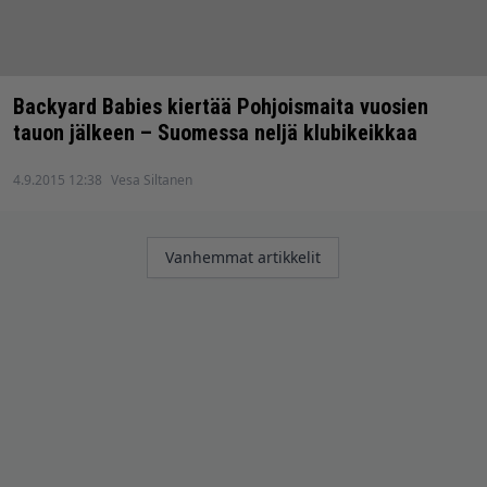
Backyard Babies kiertää Pohjoismaita vuosien
tauon jälkeen – Suomessa neljä klubikeikkaa
4.9.2015 12:38
Vesa Siltanen
Artikkelien
Vanhemmat artikkelit
selaus