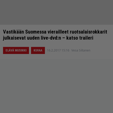
Vastikään Suomessa vierailleet ruotsalaisrokkarit
julkaisevat uuden live-dvd:n – katso traileri
16.2.2017 15:16
Vesa Siltanen
ELÄVÄ MUSIIKKI
KUVAA