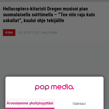
Hellacopters-kitaristi Dregen musisoi pian
suomalaisella soittimella – ”Tee niin raju kuin
uskallat”, kuului ohje tekijällle
14.2.2018 12:53
Saku Schildt
ASIAA
Arvostamme yksityisyyttäsi
Valintasi