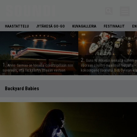
HAASTATTELU
JYTÄKESÄ GO-GO
KUVAGALLERIA
FESTIVAALIT
EN
2.
Guns N’ Rosesin keikalla nähtiin y
1.
Arvio: Saimaa on toisella covertripillään niin
suoraan country-maailman huipulta –
suvereeni, että se kääntyy itseään vastaan
kokoonpano suoriutui Bob Dylanin kl
Backyard Babies