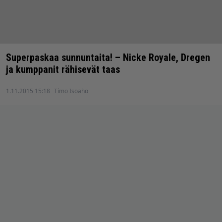
Superpaskaa sunnuntaita! – Nicke Royale, Dregen
ja kumppanit rähisevät taas
1.11.2015 15:18
Timo Isoaho