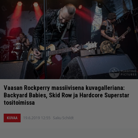
Vaasan Rockperry massiivisena kuvagalleriana:
Backyard Babies, Skid Row ja Hardcore Superstar
tositoimissa
19.6.2019 12:55
Saku Schildt
KUVAA