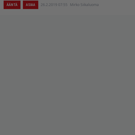
26.2.2019 07:55
Mirko Siikaluoma
ÄÄNTÄ
ASIAA