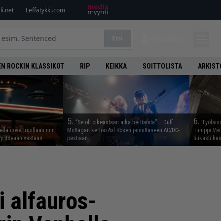
i.net
Leffatykki.com
Etsi
KIRJAUDU
N ROCKIN KLASSIKOT
RIP
KEIKKA
SOITTOLISTA
ARKIST
5.
6.
”Se oli oikeastaan aika herttaista” – Duff
Työläis
lla covertripillään niin
McKagan kertoo Axl Rosen jännittäneen AC/DC-
Tumppi Varo
yy itseään vastaan
pestiään
tiukasti k
i alfauros-