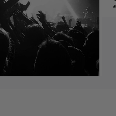
Ro
vi