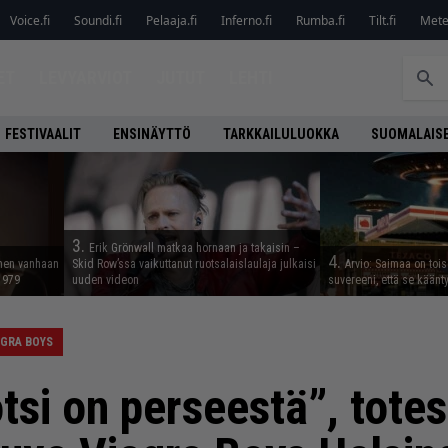
Voice.fi
Soundi.fi
Pelaaja.fi
Inferno.fi
Rumba.fi
Tilt.fi
Metel
ET
LEVYARVIOT
JUTUT
LEHTI
FESTIVAALIT
ENSINÄYTTÖ
TARKKAILULUOKKA
SUOMALAISE
3.
Erik Grönwall matkaa hornaan ja takaisin –
4.
nnen vanhaan
Skid Row’ssa vaikuttanut ruotsalaislaulaja julkaisi
Arvio: Saimaa on toise
 1979
uuden videon
suvereeni, että se käänt
AGRA BOYS
tsi on perseestä”, totes