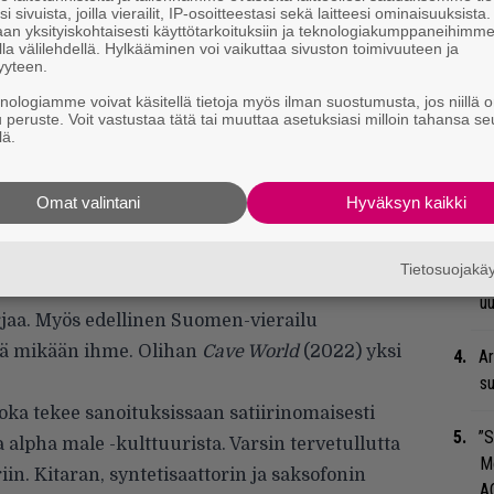
i sivuista, joilla vierailit, IP-osoitteestasi sekä laitteesi ominaisuuksista
an yksityiskohtaisesti käyttötarkoituksiin ja teknologiakumppaneihimm
la välilehdellä. Hylkääminen voi vaikuttaa sivuston toimivuuteen ja
yyteen.
Ir
knologiamme voivat käsitellä tietoja myös ilman suostumusta, jos niillä o
me
u peruste. Voit vastustaa tätä tai muuttaa asetuksiasi milloin tahansa se
lä.
Tä
ka
agra Boys toi
Cave World
-kiertueensa
Omat valintani
Hyväksyn kaikki
olle. Keikka oli loppuunmyyty jo hyvissä ajoin,
Er
n perusteella kymmenet halukkaat jäivät ilman
Tietosuojak
Ro
u
rjaa. Myös edellinen Suomen-vierailu
ikä mikään ihme. Olihan
Cave World
(2022) yksi
Ar
su
oka tekee sanoituksissaan satiirinomaisesti
”S
 alpha male -kulttuurista. Varsin tervetullutta
M
in. Kitaran, syntetisaattorin ja saksofonin
A