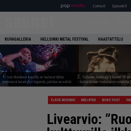
Como.fi
Episodi.fi
ETUSIVU
UUTIS
KUVAGALLERIA
HELLSINKI METAL FESTIVAL
HAASTATTELU
1.
2.
Iron Maidenin keulilla on laulanut tähän
Tällainen keikkajyrä Queen oli e
mennessä tasan yksi legenda, julistaa ex-solisti
– katso tulinen livetallenne vuodelta
ELÄVÄ MUSIIKKI
MIELIPIDE
BOKO YOUT
VI
Livearvio: ”Ruo