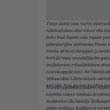
Yhtye aloitti noin vartin ekstrao
Aikatauluissa olisi voinut olla 
Boko Yout lopetti vain vajaan puo
pääesiintyjän aloittaessa 45min
Youtin oli hyvä lämppäri ja herä
Setti jäi tosin musiikilliselta pa
osallistavien ryhmäleikkien ottae
Avauskappale Ain’t
No Thiefin
ai
uhkaavaksi. Lähes tunnin odotu
kerralla. Heti perään kuultiin m
Avauskappaleiden jälkeen solist
näytöltä toinen toistaan levott
muistuttavalla kielellä. Erikois
pitkin keikkaa. Kaikkea ei voi 