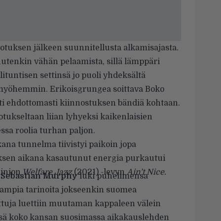
dotuksen jälkeen suunnitellusta alkamisajasta.
muutenkin vähän pelaamista, sillä lämppäri
lituntisen settinsä jo puoli yhdeksältä
 myöhemmin. Erikoisgrungea soittava Boko
tti ehdottomasti kiinnostuksen bändiä kohtaan.
inotukseltaan liian lyhyeksi kaikenlaisien
ssa roolia turhan paljon.
kana tunnelma tiivistyi paikoin jopa
ksen aikana kasautunut energia purkautui
ainion
Welfare Jazz
(2021) -levyn
Ain’t Nice.
i
Sebastian Murphy
luki puhelimensa
omampia tarinoita jokseenkin suomea
juttuja luettiin muutaman kappaleen välein
tässä koko kansan suosimassa aikakauslehden