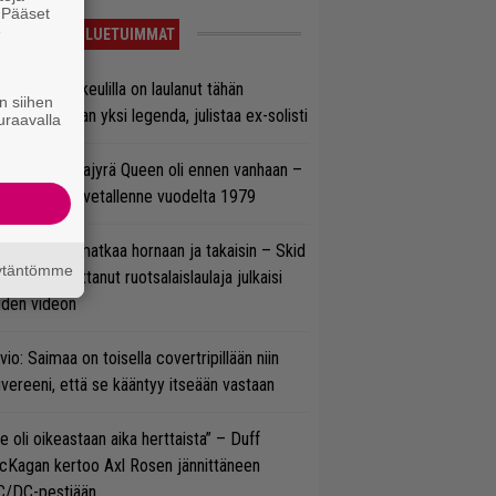
. Pääset
e
LUETUIMMAT
on Maidenin keulilla on laulanut tähän
n siihen
nnessä tasan yksi legenda, julistaa ex-solisti
uraavalla
llainen keikkajyrä Queen oli ennen vanhaan –
tso tulinen livetallenne vuodelta 1979
ik Grönwall matkaa hornaan ja takaisin – Skid
äytäntömme
w’ssa vaikuttanut ruotsalaislaulaja julkaisi
uden videon
vio: Saimaa on toisella covertripillään niin
vereeni, että se kääntyy itseään vastaan
e oli oikeastaan aika herttaista” – Duff
cKagan kertoo Axl Rosen jännittäneen
C/DC-pestiään