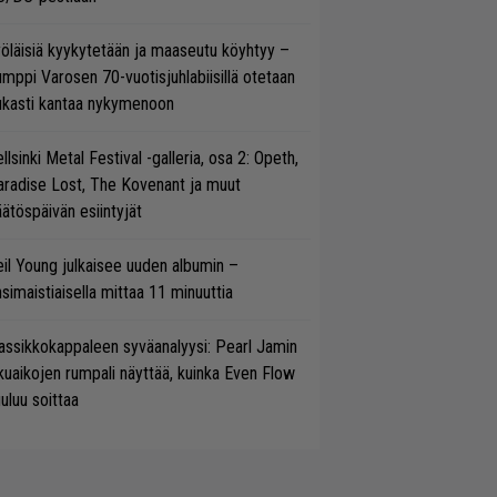
öläisiä kyykytetään ja maaseutu köyhtyy –
mppi Varosen 70-vuotisjuhlabiisillä otetaan
ukasti kantaa nykymenoon
llsinki Metal Festival -galleria, osa 2: Opeth,
radise Lost, The Kovenant ja muut
ätöspäivän esiintyjät
il Young julkaisee uuden albumin –
simaistiaisella mittaa 11 minuuttia
assikkokappaleen syväanalyysi: Pearl Jamin
kuaikojen rumpali näyttää, kuinka Even Flow
uluu soittaa