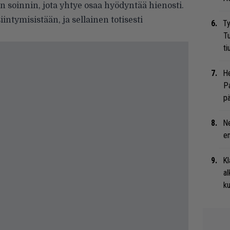
än soinnin, jota yhtye osaa hyödyntää hienosti.
intymisistään, ja sellainen totisesti
Ty
Tu
ti
He
Pa
pä
Ne
en
Kl
al
ku