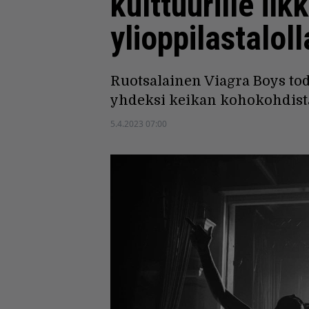
kulttuurille il
ylioppilastaloll
Ruotsalainen Viagra Boys tod
yhdeksi keikan kohokohdist
5.4.2023 07:00