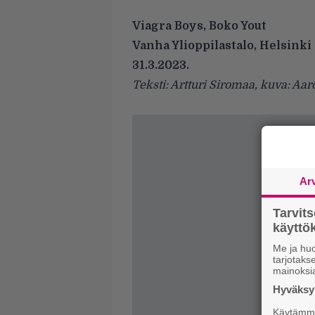
Viagra Boys, Boko Yout
Vanha Ylioppilastalo, Helsinki
31.3.2023.
Teksti: Artturi Siromaa, kuva: Aa
Ar
Tarvit
käytt
Me ja huo
tarjotak
mainoksi
Hyväksym
Käytämme 