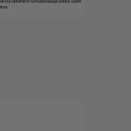
w’ssa vaikuttanut ruotsalaislaulaja julkaisi uuden
deon