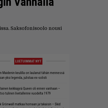
gin Vanhalla
issa. Saksofonisoolo nousi
LUETUIMMAT NYT
on Maidenin keulilla on laulanut tähän mennessä
san yksi legenda, julistaa ex-solisti
llainen keikkajyrä Queen oli ennen vanhaan –
tso tulinen livetallenne vuodelta 1979
ik Grönwall matkaa hornaan ja takaisin – Skid