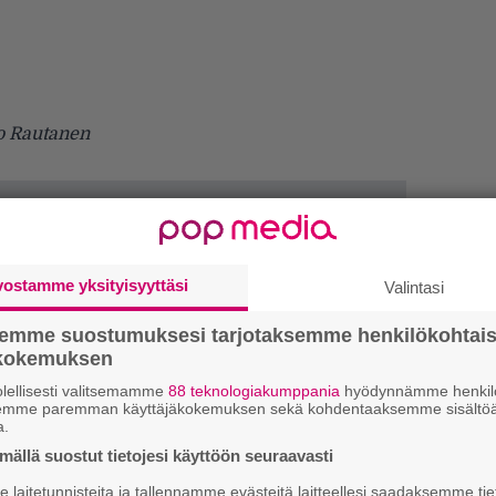
ro Rautanen
vostamme yksityisyyttäsi
Valintasi
semme suostumuksesi tarjotaksemme henkilökohtai
ökokemuksen
lellisesti valitsemamme
88 teknologiakumppania
hyödynnämme henkilö
semme paremman käyttäjäkokemuksen sekä kohdentaaksemme sisältöä
a.
ällä suostut tietojesi käyttöön seuraavasti
laitetunnisteita ja tallennamme evästeitä laitteellesi saadaksemme tie