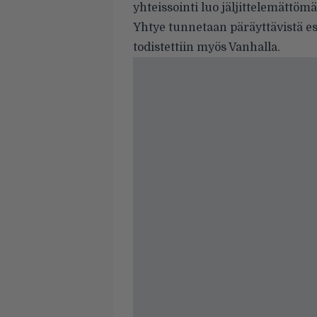
yhteissointi luo jäljittelemättöm
Yhtye tunnetaan päräyttävistä esi
todistettiin myös Vanhalla.