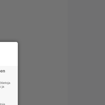
sen
tietoja
 ja
toja