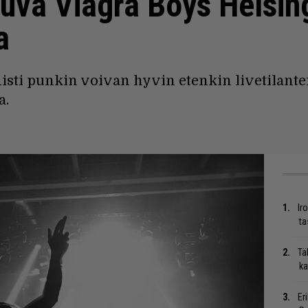
kkuva Viagra Boys Helsin
a
isti punkin voivan hyvin etenkin livetilante
a.
Ir
ta
Tä
ka
Er