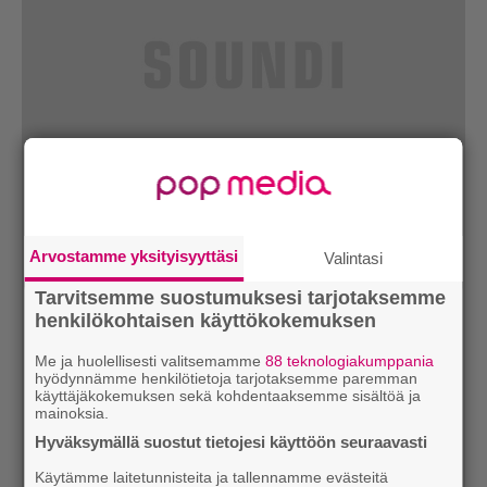
Arvostamme yksityisyyttäsi
Valintasi
Tarvitsemme suostumuksesi tarjotaksemme
henkilökohtaisen käyttökokemuksen
Me ja huolellisesti valitsemamme
88 teknologiakumppania
hyödynnämme henkilötietoja tarjotaksemme paremman
käyttäjäkokemuksen sekä kohdentaaksemme sisältöä ja
mainoksia.
Hyväksymällä suostut tietojesi käyttöön seuraavasti
Käytämme laitetunnisteita ja tallennamme evästeitä