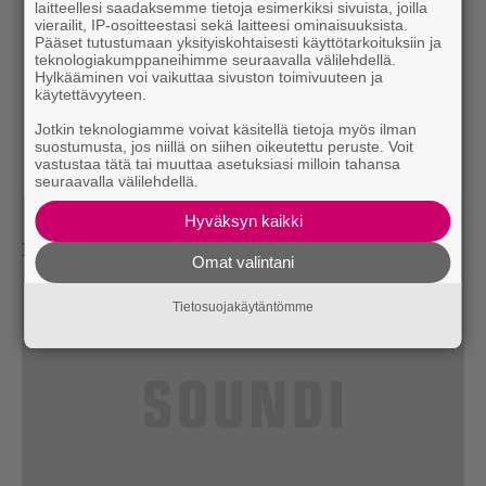
laitteellesi saadaksemme tietoja esimerkiksi sivuista, joilla
vierailit, IP-osoitteestasi sekä laitteesi ominaisuuksista.
Pääset tutustumaan yksityiskohtaisesti käyttötarkoituksiin ja
teknologiakumppaneihimme seuraavalla välilehdellä.
Hylkääminen voi vaikuttaa sivuston toimivuuteen ja
käytettävyyteen.
Jotkin teknologiamme voivat käsitellä tietoja myös ilman
suostumusta, jos niillä on siihen oikeutettu peruste. Voit
vastustaa tätä tai muuttaa asetuksiasi milloin tahansa
seuraavalla välilehdellä.
Hyväksyn kaikki
Ensiferum, Provinssi 2018
Omat valintani
Tietosuojakäytäntömme