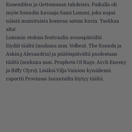
Ensemblen ja Gettomasan tahdeista. Paikalla oli
myös Soundin kuvaaja Sami Lommi, joka napsi
näistä mainituista komean satsin kuvia. Tsekkaa
alta!
Lommin otoksia festivaalin avauspäivältä
löydät
täältä
(mukana mm. Volbeat, The Sounds ja
Asking Alexandria) ja päätöspäivältä puolestaan
täältä
(mukana mm. Prophets Of Rage, Arch Enemy
ja Biffy Clyro). Lisäksi Vilja Vainion kynäilemä
raportti Provinssi-lauantailta löytyy
täältä
.