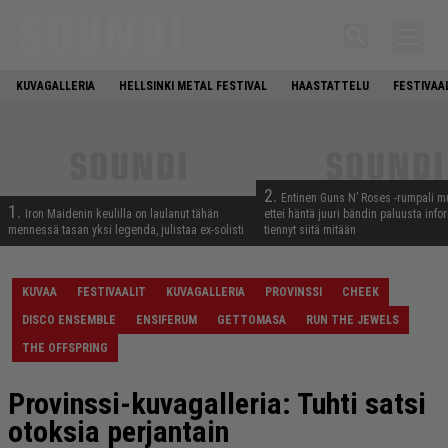
KUVAGALLERIA
HELLSINKI METAL FESTIVAL
HAASTATTELU
FESTIVAA
2.
Entinen Guns N’ Roses -rumpali mu
1.
Iron Maidenin keulilla on laulanut tähän
ettei häntä juuri bändin paluusta info
mennessä tasan yksi legenda, julistaa ex-solisti
tiennyt siitä mitään
KUVAA
FESTIVAALIT
KUVAGALLERIA
PROVINSSI
CHEEK
DISCO ENSEMBLE
ENSIFERUM
GETTOMASA
RUN THE JEWELS
THE OFFSPRING
Provinssi-kuvagalleria: Tuhti satsi
otoksia perjantain