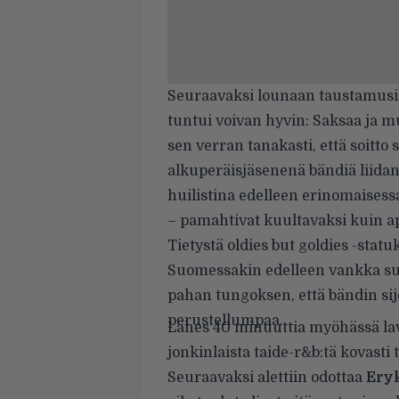
Seuraavaksi lounaan taustamusi
tuntui voivan hyvin: Saksaa ja
sen verran tanakasti, että soitto
alkuperäisjäsenenä bändiä liida
huilistina edelleen erinomaisessa 
– pamahtivat kuultavaksi kuin ap
Tietystä oldies but goldies -sta
Suomessakin edelleen vankka suo
pahan tungoksen, että bändin sijo
perustellumpaa.
Lähes 40 minuuttia myöhässä laval
jonkinlaista taide-r&b:tä kovasti t
Seuraavaksi alettiin odottaa
Ery