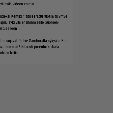
yttävän videon voimin
udeksi Kentiksi” tituleerattu ruotsalaisyhtye
aapuu syksyllä ensimmäiselle Suomen-
ertueelleen
ten sujuvat Richie Samboralta nykyään Bon
vi -hommat? Kitaristi pureutui keikalla
nhaan hittiin