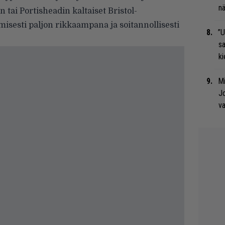
nä
 tai Portisheadin kaltaiset Bristol-
isesti paljon rikkaampana ja soitannollisesti
”U
s
ki
Mi
Jo
va