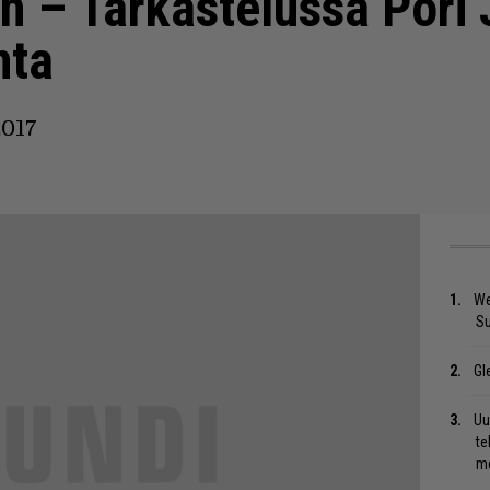
en – Tarkastelussa Pori 
nta
2017
We
S
Gl
Uu
te
me