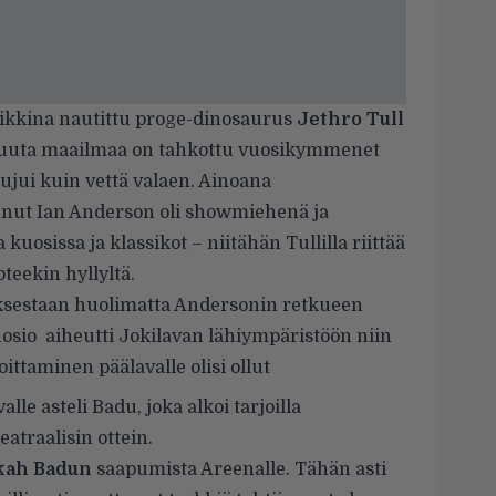
ikkina nautittu proge-dinosaurus
Jethro Tull
 muuta maailmaa on tahkottu vuosikymmenet
 sujui kuin vettä valaen. Ainoana
nnut Ian Anderson oli showmiehenä ja
kuosissa ja klassikot – niitähän Tullilla riittää
teekin hyllyltä.
tuksestaan huolimatta Andersonin retkueen
sio aiheutti Jokilavan lähiympäristöön niin
ittaminen päälavalle olisi ollut
le asteli Badu, joka alkoi tarjoilla
eatraalisin ottein.
kah Badun
saapumista Areenalle. Tähän asti