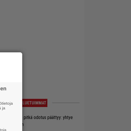
sen
LUETUIMMAT
tietoja
 ja
ezer-fanien pitkä odotus päättyy: yhtye
ulee Suomeen
toja