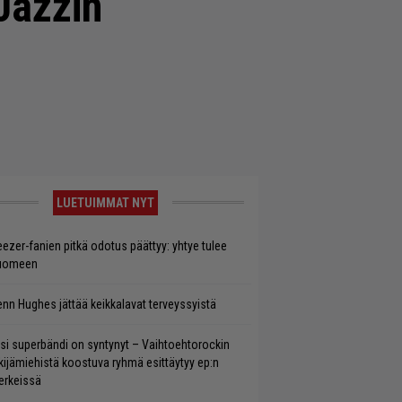
Jazzin
LUETUIMMAT NYT
ezer-fanien pitkä odotus päättyy: yhtye tulee
uomeen
enn Hughes jättää keikkalavat terveyssyistä
si superbändi on syntynyt – Vaihtoehtorockin
kijämiehistä koostuva ryhmä esittäytyy ep:n
rkeissä