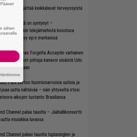
. Pääset
enn Hughes jättää keikkalavat terveyssyistä
e
si superbändi on syntynyt –
n siihen
ihtoehtorockin tekijämiehistä koostuva
uraavalla
hmä esittäytyy ep:n merkeissä
in sujuu Tobias Forgelta Acceptin varhainen
otanto – Ghost-johtaja kanavoi sisäistä Udo
rkschneideriaan
äytäntömme
nkin Park kertoo huomionarvoisia uutisia ja
rjoaa uutta nähtävää – näin yhtyeeltä irtosi
teora-aikojen tuotanto Brasiliassa
ind Channel palaa tauolta – Jäähallikonsertti
 uutta musiikkia luvassa
ind Channel palasi tauolta tuplasinglen ja