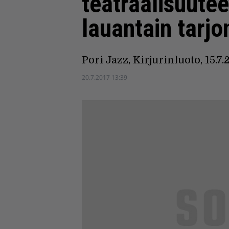
teatraalisuute
lauantain tarjo
Pori Jazz, Kirjurinluoto, 15.7.
20.7.2017 13:39