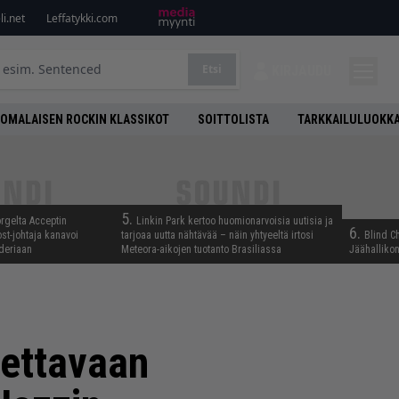
i.net
Leffatykki.com
Etsi
KIRJAUDU
OMALAISEN ROCKIN KLASSIKOT
SOITTOLISTA
TARKKAILULUOKK
5.
rgelta Acceptin
Linkin Park kertoo huomionarvoisia uutisia ja
6.
st-johtaja kanavoi
tarjoaa uutta nähtävää – näin yhtyeeltä irtosi
Blind C
deriaan
Meteora-aikojen tuotanto Brasiliassa
Jäähallikon
nettavaan