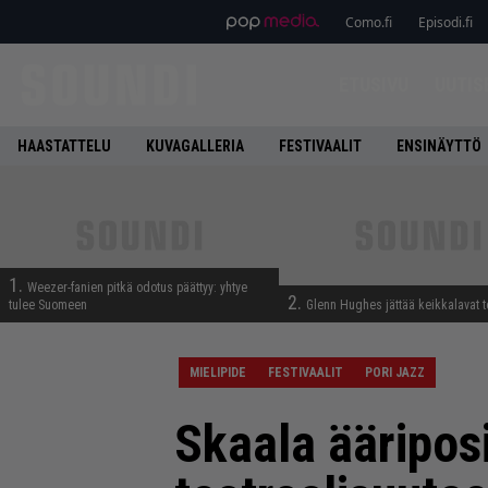
Como.fi
Episodi.fi
ETUSIVU
UUTIS
HAASTATTELU
KUVAGALLERIA
FESTIVAALIT
ENSINÄYTTÖ
1.
Weezer-fanien pitkä odotus päättyy: yhtye
2.
tulee Suomeen
Glenn Hughes jättää keikkalavat t
MIELIPIDE
FESTIVAALIT
PORI JAZZ
Skaala ääripos