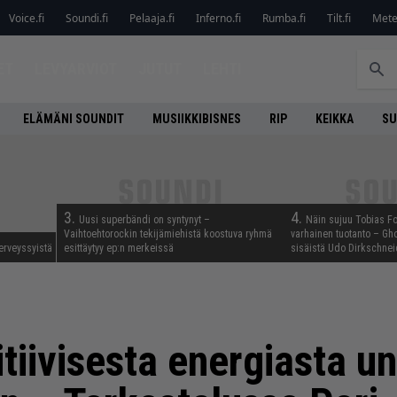
Voice.fi
Soundi.fi
Pelaaja.fi
Inferno.fi
Rumba.fi
Tilt.fi
Metel
ET
LEVYARVIOT
JUTUT
LEHTI
ELÄMÄNI SOUNDIT
MUSIIKKIBISNES
RIP
KEIKKA
SU
3.
4.
Uusi superbändi on syntynyt –
Näin sujuu Tobias Fo
Vaihtoehtorockin tekijämiehistä koostuva ryhmä
varhainen tuotanto – Gho
erveyssyistä
esittäytyy ep:n merkeissä
sisäistä Udo Dirkschnei
itiivisesta energiasta u