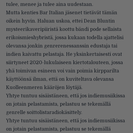
tulee, menee ja tulee aina uudestaan.
Mutta kenties Bar Italian jäsenet tietävät tämän
oikein hyvin. Haluan uskoa, ettei Dean Bluntin
mysteerikaveripiiristä koottu bändi pode sellaista
erikoismieshybristä, jossa kukaan todella ajattelisi
olevansa jonkin genrerenessanssin edustaja tai
indien kaivattu pelastaja. He yksinkertaisesti ovat
siirtyneet 2020-lukulaiseen kiertotalouteen, jossa
yhä toimivan esineen voi vain poimia kirpparilta
käyttöönsä ilman, että on kuviteltava olevansa
Kuolleenmeren kääröjen löytäjä.
Yhtye tuntuu sisäistäneen, että jos indiemusiikissa
on jotain pelastamista, pelastuu se tekemällä
genrelle soittolistaradiokäsittely.
Yhtye tuntuu sisäistäneen, että jos indiemusiikissa
on jotain pelastamista, pelastuu se tekemällä