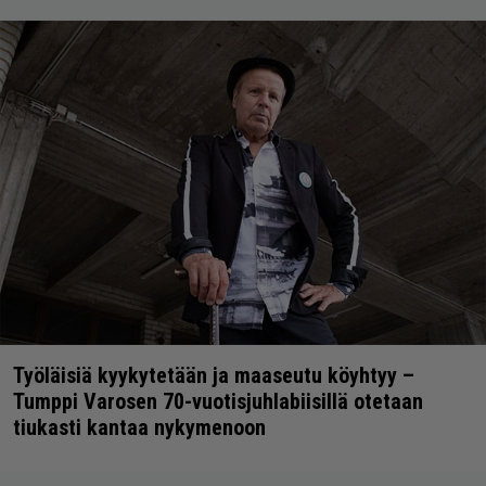
Työläisiä kyykytetään ja maaseutu köyhtyy –
Tumppi Varosen 70-vuotisjuhlabiisillä otetaan
tiukasti kantaa nykymenoon