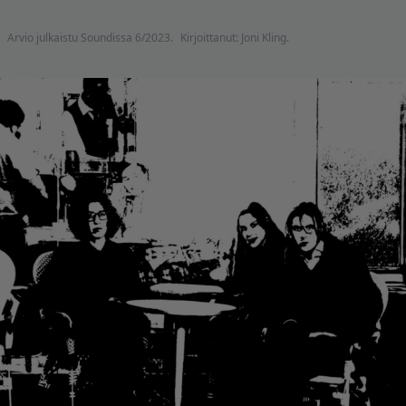
Arvio julkaistu Soundissa 6/2023.
Kirjoittanut: Joni Kling.