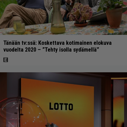
Tänään tv:ssä: Koskettava kotimainen elokuva
vuodelta 2020 – ”Tehty isolla sydämellä”