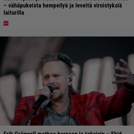
– vähäpukeista hempeilyä ja leveitä virnistyksiä
laiturilla