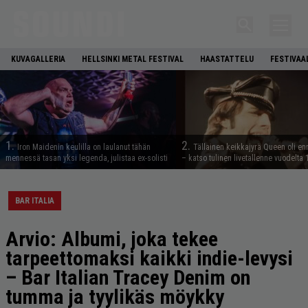
KUVAGALLERIA
HELLSINKI METAL FESTIVAL
HAASTATTELU
FESTIVAA
1.
2.
Iron Maidenin keulilla on laulanut tähän
Tällainen keikkajyrä Queen oli e
mennessä tasan yksi legenda, julistaa ex-solisti
– katso tulinen livetallenne vuodelta
BAR ITALIA
Arvio: Albumi, joka tekee
tarpeettomaksi kaikki indie-levysi
– Bar Italian Tracey Denim on
tumma ja tyylikäs möykky