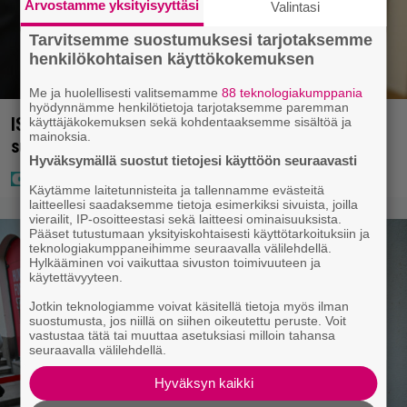
Arvostamme yksityisyyttäsi
Valintasi
Tarvitsemme suostumuksesi tarjotaksemme
henkilökohtaisen käyttökokemuksen
Me ja huolellisesti valitsemamme
88 teknologiakumppania
hyödynnämme henkilötietoja tarjotaksemme paremman
IS: Hjalliksen ja Jasminen häissä suomalainen
käyttäjäkokemuksen sekä kohdentaaksemme sisältöä ja
mainoksia.
supertähti
Hyväksymällä suostut tietojesi käyttöön seuraavasti
Käytämme laitetunnisteita ja tallennamme evästeitä
laitteellesi saadaksemme tietoja esimerkiksi sivuista, joilla
vierailit, IP-osoitteestasi sekä laitteesi ominaisuuksista.
Pääset tutustumaan yksityiskohtaisesti käyttötarkoituksiin ja
teknologiakumppaneihimme seuraavalla välilehdellä.
Hylkääminen voi vaikuttaa sivuston toimivuuteen ja
käytettävyyteen.
Jotkin teknologiamme voivat käsitellä tietoja myös ilman
suostumusta, jos niillä on siihen oikeutettu peruste. Voit
vastustaa tätä tai muuttaa asetuksiasi milloin tahansa
seuraavalla välilehdellä.
Hyväksyn kaikki