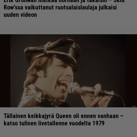
Erik Grönwall matkaa hornaan ja takaisin – Skid
Row’ssa vaikuttanut ruotsalaislaulaja julkaisi
uuden videon
Tällainen keikkajyrä Queen oli ennen vanhaan –
katso tulinen livetallenne vuodelta 1979