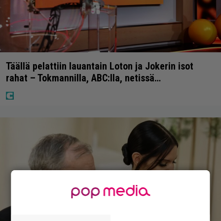
Täällä pelattiin lauantain Loton ja Jokerin isot
rahat – Tokmannilla, ABC:lla, netissä…