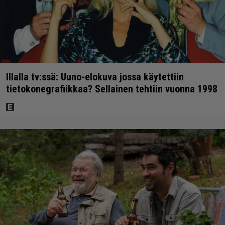
Illalla tv:ssä: Uuno-elokuva jossa käytettiin
tietokonegrafiikkaa? Sellainen tehtiin vuonna 1998