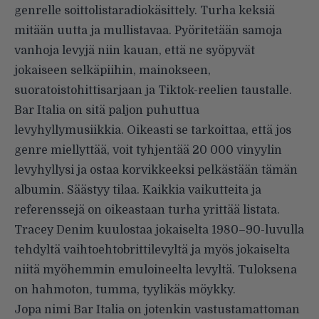
genrelle soittolistaradiokäsittely. Turha keksiä
mitään uutta ja mullistavaa. Pyöritetään samoja
vanhoja levyjä niin kauan, että ne syöpyvät
jokaiseen selkäpiihin, mainokseen,
suoratoistohittisarjaan ja Tiktok-reelien taustalle.
Bar Italia on sitä paljon puhuttua
levyhyllymusiikkia. Oikeasti se tarkoittaa, että jos
genre miellyttää, voit tyhjentää 20 000 vinyylin
levyhyllysi ja ostaa korvikkeeksi pelkästään tämän
albumin. Säästyy tilaa. Kaikkia vaikutteita ja
referenssejä on oikeastaan turha yrittää listata.
Tracey Denim kuulostaa jokaiselta 1980–90-luvulla
tehdyltä vaihtoehtobrittilevyltä ja myös jokaiselta
niitä myöhemmin emuloineelta levyltä. Tuloksena
on hahmoton, tumma, tyylikäs möykky.
Jopa nimi Bar Italia on jotenkin vastustamattoman