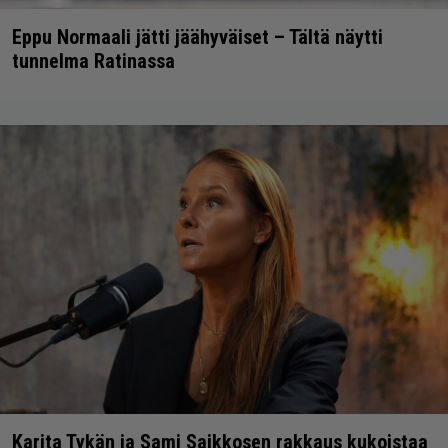
Eppu Normaali jätti jäähyväiset – Tältä näytti
tunnelma Ratinassa
Karita Tykän ja Sami Saikkosen rakkaus kukoistaa