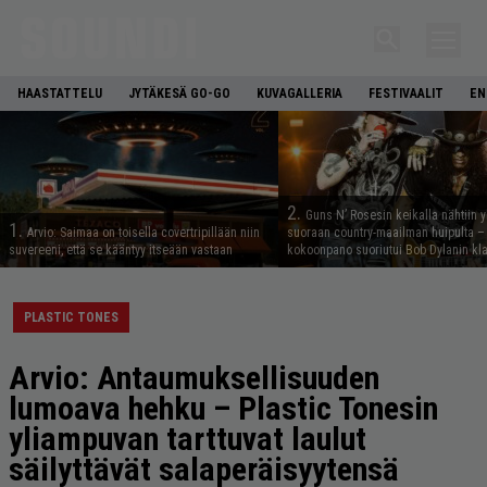
HAASTATTELU
JYTÄKESÄ GO-GO
KUVAGALLERIA
FESTIVAALIT
EN
2.
Guns N’ Rosesin keikalla nähtiin y
1.
Arvio: Saimaa on toisella covertripillään niin
suoraan country-maailman huipulta –
suvereeni, että se kääntyy itseään vastaan
kokoonpano suoriutui Bob Dylanin kl
PLASTIC TONES
Arvio: Antaumuksellisuuden
lumoava hehku – Plastic Tonesin
yliampuvan tarttuvat laulut
säilyttävät salaperäisyytensä