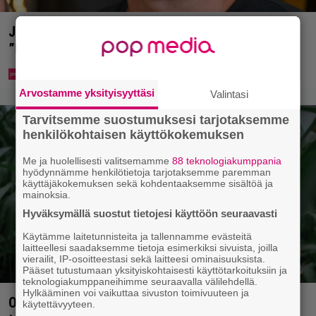
Jani Sievinen kokosi lapsikatraansa yhteen –
”Minun suurin perintöni heille”
Arvostamme yksityisyyttäsi
Valintasi
Tarvitsemme suostumuksesi tarjotaksemme
henkilökohtaisen käyttökokemuksen
Me ja huolellisesti valitsemamme
88 teknologiakumppania
hyödynnämme henkilötietoja tarjotaksemme paremman
käyttäjäkokemuksen sekä kohdentaaksemme sisältöä ja
mainoksia.
Hyväksymällä suostut tietojesi käyttöön seuraavasti
Käytämme laitetunnisteita ja tallennamme evästeitä
laitteellesi saadaksemme tietoja esimerkiksi sivuista, joilla
vierailit, IP-osoitteestasi sekä laitteesi ominaisuuksista.
Pääset tutustumaan yksityiskohtaisesti käyttötarkoituksiin ja
teknologiakumppaneihimme seuraavalla välilehdellä.
Hylkääminen voi vaikuttaa sivuston toimivuuteen ja
Ohjaaja lähti kalppimaan 870 miljoonaa dollaria
käytettävyyteen.