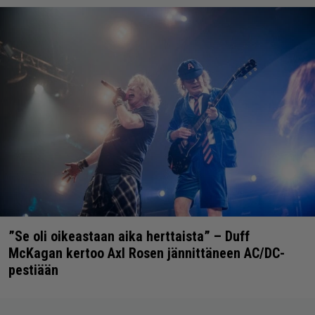
”Se oli oikeastaan aika herttaista” – Duff
McKagan kertoo Axl Rosen jännittäneen AC/DC-
pestiään