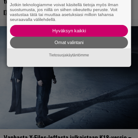
tuottaneen elokuvan jatko-osasta
Jotkin teknologiamme voivat käsitellä tietoja myös ilman
suostumusta, jos niillä on siihen oikeutettu peruste. Voit
vastustaa tätä tai muuttaa asetuksiasi milloin tahansa
seuraavalla välilehdellä.
Hyväksyn kaikki
Omat valintani
Tietosuojakäytäntömme
Vanhasta X-Files-leffasta julkaistaan K18-versio –