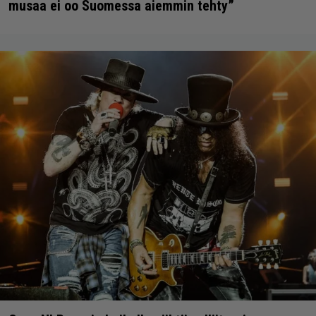
musaa ei oo Suomessa aiemmin tehty”