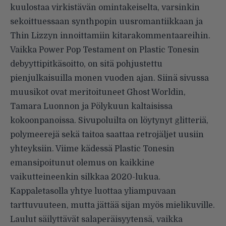
kuulostaa virkistävän omintakeiselta, varsinkin
sekoittuessaan synthpopin uusromantiikkaan ja
Thin Lizzyn innoittamiin kitarakommentaareihin.
Vaikka Power Pop Testament on Plastic Tonesin
debyyttipitkäsoitto, on sitä pohjustettu
pienjulkaisuilla monen vuoden ajan. Siinä sivussa
muusikot ovat meritoituneet Ghost Worldin,
Tamara Luonnon ja Pölykuun kaltaisissa
kokoonpanoissa. Sivupoluilta on löytynyt glitteriä,
polymeerejä sekä taitoa saattaa retrojäljet uusiin
yhteyksiin. Viime kädessä Plastic Tonesin
emansipoitunut olemus on kaikkine
vaikutteineenkin silkkaa 2020-lukua.
Kappaletasolla yhtye luottaa yliampuvaan
tarttuvuuteen, mutta jättää sijan myös mielikuville.
Laulut säilyttävät salaperäisyytensä, vaikka