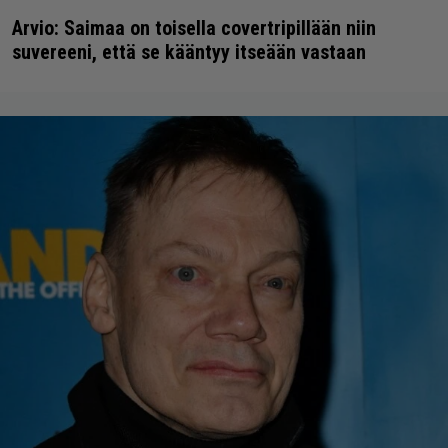
Arvio: Saimaa on toisella covertripillään niin
suvereeni, että se kääntyy itseään vastaan