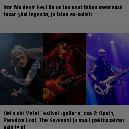
Iron Maidenin keulilla on laulanut tähän mennessä
tasan yksi legenda, julistaa ex-solisti
Hellsinki Metal Festival -galleria, osa 2: Opeth,
Paradise Lost, The Kovenant ja muut päätöspäivän
esiintyjät