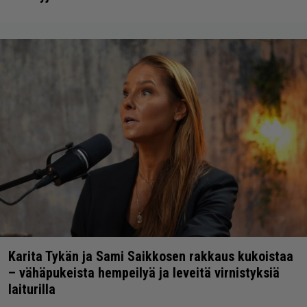
Karita Tykän ja Sami Saikkosen rakkaus kukoistaa
– vähäpukeista hempeilyä ja leveitä virnistyksiä
laiturilla