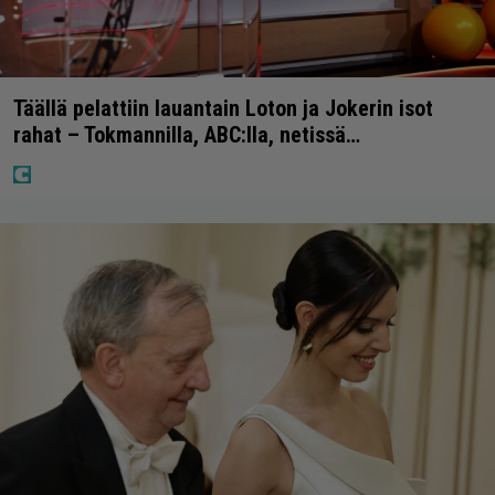
Täällä pelattiin lauantain Loton ja Jokerin isot
rahat – Tokmannilla, ABC:lla, netissä…