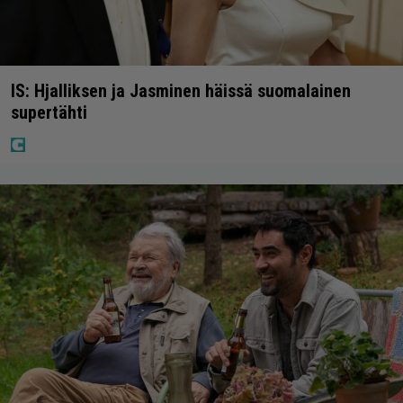
IS: Hjalliksen ja Jasminen häissä suomalainen
supertähti