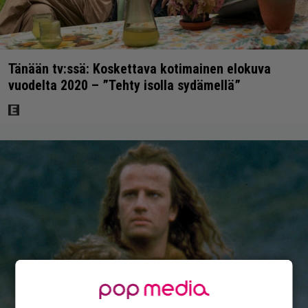
Tänään tv:ssä: Koskettava kotimainen elokuva
vuodelta 2020 – ”Tehty isolla sydämellä”