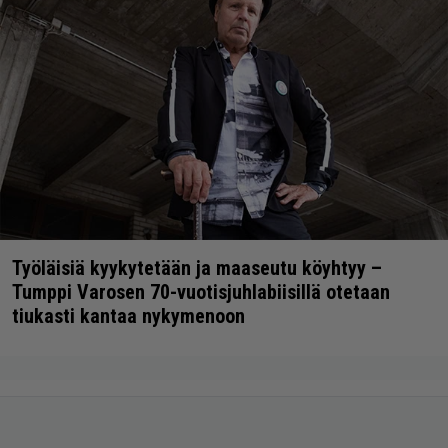
Työläisiä kyykytetään ja maaseutu köyhtyy –
Tumppi Varosen 70-vuotisjuhlabiisillä otetaan
tiukasti kantaa nykymenoon