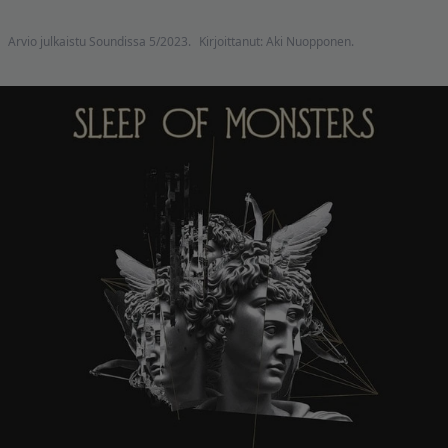
Arvio julkaistu Soundissa 5/2023.
Kirjoittanut: Aki Nuopponen.