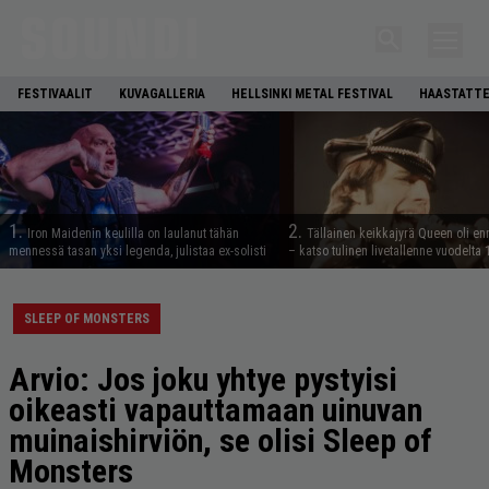
FESTIVAALIT
KUVAGALLERIA
HELLSINKI METAL FESTIVAL
HAASTATTE
1.
2.
Iron Maidenin keulilla on laulanut tähän
Tällainen keikkajyrä Queen oli e
mennessä tasan yksi legenda, julistaa ex-solisti
– katso tulinen livetallenne vuodelta
SLEEP OF MONSTERS
Arvio: Jos joku yhtye pystyisi
oikeasti vapauttamaan uinuvan
muinaishirviön, se olisi Sleep of
Monsters