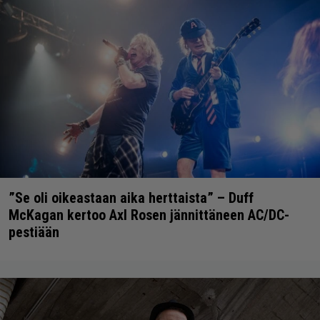
”Se oli oikeastaan aika herttaista” – Duff
McKagan kertoo Axl Rosen jännittäneen AC/DC-
pestiään