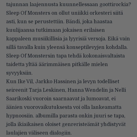
tajunnan laajennusta kuunnellessaan goottirockia?
Sleep Of Monsters on ollut uniikki orkesteri siitä
asti, kun se perustettiin. Bändi, joka haastaa
kuulijaansa tutkimaan jokaisen erilaisen
kappaleen musiikillisia ja lyyrisiä versoja. Eikä vain
sillä tavalla kuin yleensä konseptilevyjen kohdalla.
Sleep Of Monstersin tapa tehdä kokonaisvaltaista
taidetta yltää äärimmäisen pitkälle mielen
syvyyksiin.
Kun Ike Vil, Jarkko Hassinen ja levyn todelliset
seireenit Tarja Leskinen, Hanna Wendelin ja Nelli
Saarikoski vuoroin saarnaavat ja lumoavat, ei
äänien vuorovaikutuksesta voi olla lankeamatta
hypnoosiin. albumilla parasta onkin juuri se tapa,
jolla ikiaikaisen oloiset genreristeämät yhdistyvät
laulajien väliseen dialogiin.