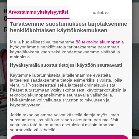
Highlander-tähti Christopher Lambert lyyhistyi
Arvostamme yksityisyyttäsi
Valintasi
Comic-Conissa – ambulanssi vei sairaalaan
Tarvitsemme suostumuksesi tarjotaksemme
henkilökohtaisen käyttökokemuksen
Me ja huolellisesti valitsemamme
88 teknologiakumppania
hyödynnämme henkilötietoja tarjotaksemme paremman
käyttäjäkokemuksen sekä kohdentaaksemme sisältöä ja
mainoksia.
Hyväksymällä suostut tietojesi käyttöön seuraavasti
Käytämme laitetunnisteita ja tallennamme evästeitä
laitteellesi saadaksemme tietoja esimerkiksi sivuista, joilla
vierailit, IP-osoitteestasi sekä laitteesi ominaisuuksista.
Pääset tutustumaan yksityiskohtaisesti käyttötarkoituksiin ja
teknologiakumppaneihimme seuraavalla välilehdellä.
Hylkääminen voi vaikuttaa sivuston toimivuuteen ja
käytettävyyteen.
Jotkin teknologiamme voivat käsitellä tietoja myös ilman
suostumusta, jos niillä on siihen oikeutettu peruste. Voit
vastustaa tätä tai muuttaa asetuksiasi milloin tahansa
seuraavalla välilehdellä.