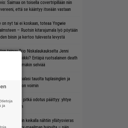
vio: Saimaa on toisella covertripillään niin
vereeni, että se kääntyy itseään vastaan
 on nyt tai ei koskaan, toteaa Yngwie
lmsteen – Ruotsin kitarajumala lyö pöytään
den biisin ja kertoo tulevasta levystä
ten taipuu Trio Niskalaukaukselta Jenni
rtiaisen musiikki? Entäpä ruotsalainen death
tal? Pian tämäkin selviää
ind Channel palasi tauolta tuplasinglen ja
yttävän videon voimin
sen
ezer-fanien pitkä odotus päättyy: yhtye
tietoja
 ja
ulee Suomeen
ns N’ Rosesin keikalla nähtiin yllätysvieras
toja
oraan country-maailman huipulta – näin