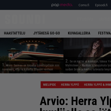
Como.fi
Episodi.fi
ETUSIVU
UUTIS
HAASTATTELU
JYTÄKESÄ GO-GO
KUVAGALLERIA
FESTIVA
2.
Se on nyt tai ei koskaan, toteaa Y
1.
Arvio: Saimaa on toisella covertripillään niin
Malmsteen – Ruotsin kitarajumala ly
suvereeni, että se kääntyy itseään vastaan
uuden biisin ja kertoo tulevasta levys
MIELIPIDE
HERRA YLPPÖ
HERRA YLPPÖ & IHM
Arvio: Herra Yl