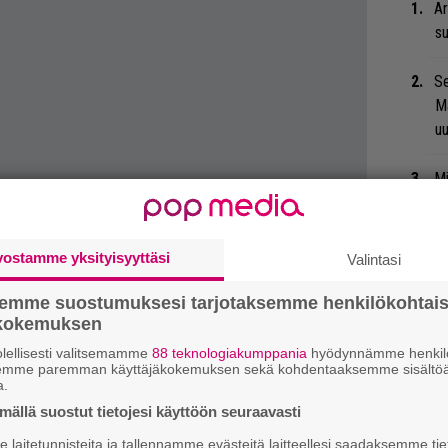
Ar
su
Se
Ma
uu
Mi
Va
me
vostamme yksityisyyttäsi
Valintasi
Bl
nä
semme suostumuksesi tarjotaksemme henkilökohtai
ökokemuksen
We
lellisesti valitsemamme
88 teknologiakumppania
hyödynnämme henkilö
semme paremman käyttäjäkokemuksen sekä kohdentaaksemme sisältöä
t
a.
 toteaminen tuntuu vääjäämättä johtaneen
ällä suostut tietojesi käyttöön seuraavasti
 Kuulijalle Lovi-albumin yltiörehellinen
Gu
 kiusaantuneisuudeksi ja epäilyksi
laitetunnisteita ja tallennamme evästeitä laitteellesi saadaksemme tie
su