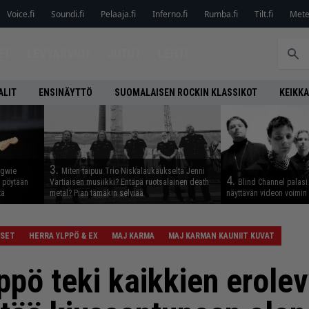
Voice.fi
Soundi.fi
Pelaaja.fi
Inferno.fi
Rumba.fi
Tilt.fi
Metel
ET
LEVYARVIOT
JUTUT
LEHTI
ALIT
ENSINÄYTTÖ
SUOMALAISEN ROCKIN KLASSIKOT
KEIKKA
3.
ngwie
Miten taipuu Trio Niskalaukaukselta Jenni
4.
ö pöytään
Vartiaisen musiikki? Entäpä ruotsalainen death
Blind Channel palasi 
tä
metal? Pian tämäkin selviää
näyttävän videon voimin
ISET
HERRA YLPPÖ & EX
MAJ KARMA
MAJ KARMAN KAUNIIT KUVAT
ppö teki kaikkien erolev