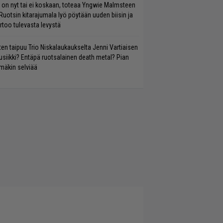
 on nyt tai ei koskaan, toteaa Yngwie Malmsteen
Ruotsin kitarajumala lyö pöytään uuden biisin ja
rtoo tulevasta levystä
ten taipuu Trio Niskalaukaukselta Jenni Vartiaisen
siikki? Entäpä ruotsalainen death metal? Pian
mäkin selviää