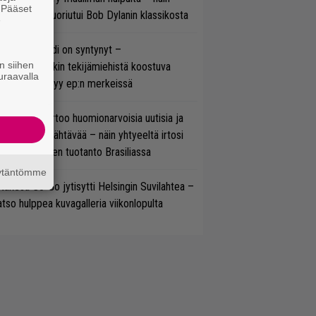
. Pääset
koonpano suoriutui Bob Dylanin klassikosta
e
si superbändi on syntynyt –
n siihen
ihtoehtorockin tekijämiehistä koostuva
uraavalla
hmä esittäytyy ep:n merkeissä
nkin Park kertoo huomionarvoisia uutisia ja
rjoaa uutta nähtävää – näin yhtyeeltä irtosi
teora-aikojen tuotanto Brasiliassa
äytäntömme
täkesä Go-Go jytisytti Helsingin Suvilahtea –
tso hulppea kuvagalleria viikonlopulta