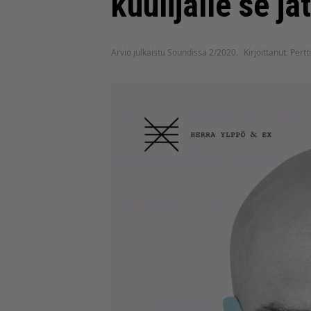
kuulijalle se j
Arvio julkaistu Soundissa 2/2020.
Kirjoittanut: Pertt