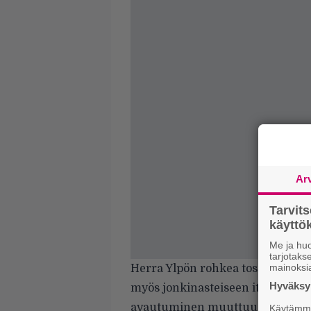
Ar
Tarvit
käytt
Me ja huo
tarjotak
mainoksi
Herra Ylpön rohkea tosiasioiden
Hyväksym
myös jonkinasteiseen itsesääliin.
avautuminen muuttuu vähin erin
Käytämme 