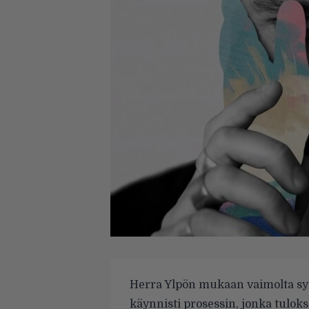
Herra Ylpön mukaan vaimolta sy
käynnisti prosessin, jonka tulok