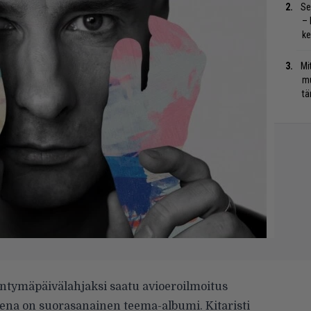
Se
– 
ke
Mi
mu
tä
ntymäpäivälahjaksi saatu avioeroilmoitus
sena on suorasanainen teema-albumi. Kitaristi