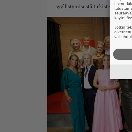
esimerkiks
syyllistymisestä tirkistelyyn.
tutustuma
seuraaval
käytettäv
Jotkin te
oikeutett
välilehdel