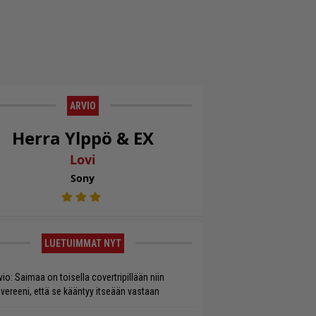
ARVIO
Herra Ylppö & EX
Lovi
Sony
LUETUIMMAT NYT
vio: Saimaa on toisella covertripillään niin
vereeni, että se kääntyy itseään vastaan