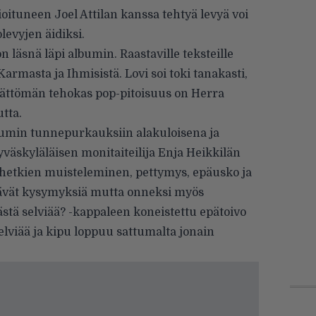
oituneen Joel Attilan kanssa tehtyä levyä voi
levyjen äidiksi.
n läsnä läpi albumin. Raastaville teksteille
rmasta ja Ihmisistä. Lovi soi toki tanakasti,
ttömän tehokas pop-pitoisuus on Herra
tta.
bumin tunnepurkauksiin alakuloisena ja
yväskyläläisen monitaiteilija Enja Heikkilän
hetkien muisteleminen, pettymys, epäusko ja
ävät kysymyksiä mutta onneksi myös
ästä selviää? -kappaleen koneistettu epätoivo
elviää ja kipu loppuu sattumalta jonain