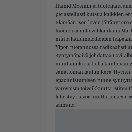
Hamid Moeinin ja tuottajana ansi
perustellusti kutsua kaikkien ero
Elämään ison loven jättänyt ero o
luodut raamit ovat kaukana Maj Ka
mutta laulumelodioiden häpeämä
Ylpön tuotannossa radikaalisti uu
Syntymäpäivä johdattaa Lovi-al
muutamilla raidoilla kuultavan j
sanattoman laulun kera. Hyvien 
epäonnistumisen tunne synnytt
varovaista toiveikkuutta. Miten t
lähestyy raivoa, mutta kaikesta s
aamuna.