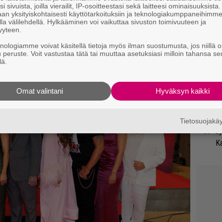
i sivuista, joilla vierailit, IP-osoitteestasi sekä laitteesi ominaisuuksista
ko
an yksityiskohtaisesti käyttötarkoituksiin ja teknologiakumppaneihimm
la välilehdellä. Hylkääminen voi vaikuttaa sivuston toimivuuteen ja
yyteen.
Uu
knologiamme voivat käsitellä tietoja myös ilman suostumusta, jos niillä o
Va
u peruste. Voit vastustaa tätä tai muuttaa asetuksiasi milloin tahansa se
ry
lä.
Li
Omat valintani
Hyväksyn kaikki
ta
Me
Tietosuojak
Jy
Ka