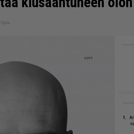
ättää kiusaantuneen olon
i Ojala.
Ar
su