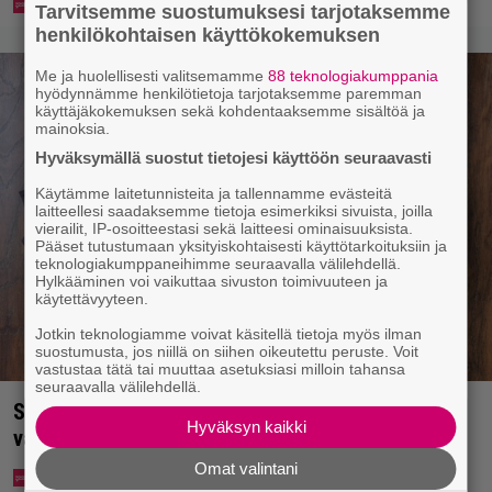
Tarvitsemme suostumuksesi tarjotaksemme
henkilökohtaisen käyttökokemuksen
Me ja huolellisesti valitsemamme
88 teknologiakumppania
hyödynnämme henkilötietoja tarjotaksemme paremman
käyttäjäkokemuksen sekä kohdentaaksemme sisältöä ja
mainoksia.
Hyväksymällä suostut tietojesi käyttöön seuraavasti
Käytämme laitetunnisteita ja tallennamme evästeitä
laitteellesi saadaksemme tietoja esimerkiksi sivuista, joilla
vierailit, IP-osoitteestasi sekä laitteesi ominaisuuksista.
Pääset tutustumaan yksityiskohtaisesti käyttötarkoituksiin ja
teknologiakumppaneihimme seuraavalla välilehdellä.
Hylkääminen voi vaikuttaa sivuston toimivuuteen ja
käytettävyyteen.
Jotkin teknologiamme voivat käsitellä tietoja myös ilman
suostumusta, jos niillä on siihen oikeutettu peruste. Voit
vastustaa tätä tai muuttaa asetuksiasi milloin tahansa
seuraavalla välilehdellä.
Syötkö perunoita näin? Tutkijat löysivät yhteyden
Hyväksyn kaikki
vakavaan kansansairauteen
Omat valintani