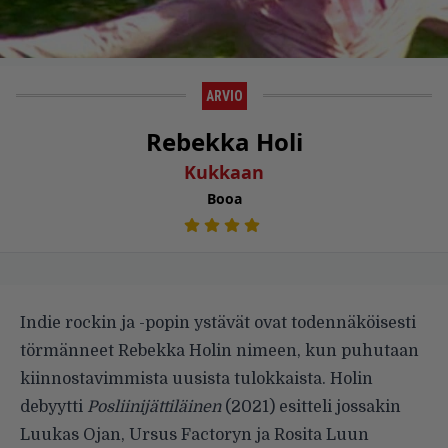
ARVIO
Rebekka Holi
Kukkaan
Booa
Indie rockin ja -popin ystävät ovat todennäköisesti
törmänneet Rebekka Holin nimeen, kun puhutaan
kiinnostavimmista uusista tulokkaista. Holin
debyytti
Posliinijättiläinen
(2021) esitteli jossakin
Luukas Ojan, Ursus Factoryn ja Rosita Luun