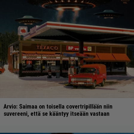
Arvio: Saimaa on toisella covertripillään niin
suvereeni, että se kääntyy itseään vastaan