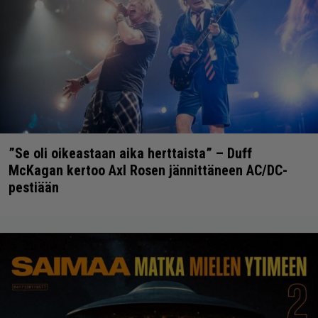
”Se oli oikeastaan aika herttaista” – Duff
McKagan kertoo Axl Rosen jännittäneen AC/DC-
pestiään