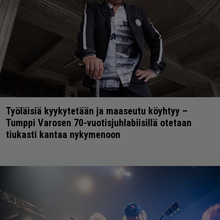
Työläisiä kyykytetään ja maaseutu köyhtyy –
Tumppi Varosen 70-vuotisjuhlabiisillä otetaan
tiukasti kantaa nykymenoon