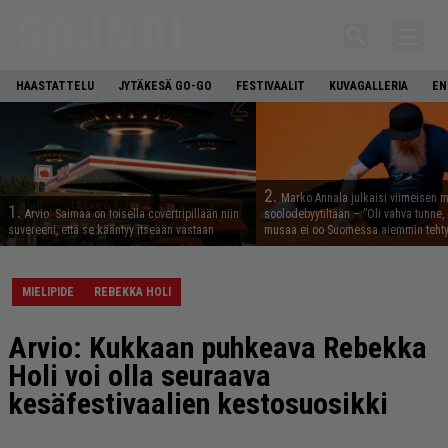
HAASTATTELU
JYTÄKESÄ GO-GO
FESTIVAALIT
KUVAGALLERIA
EN
2.
Marko Annala julkaisi viimeisen m
1.
Arvio: Saimaa on toisella covertripillään niin
soolodebyytiltään – ”Oli vahva tunne, e
suvereeni, että se kääntyy itseään vastaan
musaa ei oo Suomessa aiemmin tehty
MIELIPIDE
REBEKKA HOLI
Arvio: Kukkaan puhkeava Rebekka
Holi voi olla seuraava
kesäfestivaalien kestosuosikki