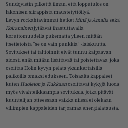
Sundqvistin pilkettä ilman, että lopputulos on
lakonisen siirappista maustetyttöilyä.
Levyn rockahtavimmat hetket
Minä ja Amalia
sekä
Koiranainen
jytäävät ihastuttavalla
koruttomuudella pukematta ylleen mitään
itsetietoista ”se on vain punkkia” -laiskuutta.
Sovitukset tai taltioinnit eivät tunnu kaipaavan
aidosti enää mitään lisättävää tai poistettavaa, joka
osoittaa Holin kyvyn pelata yksinkertaisilla
palikoilla omaksi edukseen. Toisaalta kappaleet
kuten
Huoleton
ja
Kukkaan
osoittavat kykyjä luoda
myös vivahteikkaampia sovituksia, jotka pitävät
kuuntelijan otteessaan vaikka niissä ei olekaan
villimpien kappaleiden tarjoamaa energialatausta.