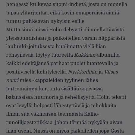
hengessä kulkevaa suomi-indietä, josta on monella
tapaa ylitarjontaa, eikä kovin omaperäisiä ääniä
tunnu puhkeavan nykyisin esille.
Mutta siinä missä Holin debyytti oli miellyttävästä
yleissoundistaan ja paikoitellen varsin näppärästä
laulunkirjoituksesta huolimatta vielä liian
rönsyilevää, löytyy tuoreelta
Kukkaan
-albumilta
kaikki edeltäjänsä parhaat puolet luontevalla ja
positiivisella kehityksellä.
Nyrkkeilijän
ja
Viisas
nuori
mies -kappaleiden tyylinen lähes
putromainen kerronta sisältää sopivassa
balanssissa huumoria ja rehellisyyttä. Holin tekstit
ovat levyllä helposti lähestyttäviä ja tehokkaita
ilman sitä väkinäisen teennäistä Kallio-
runoilijaestetiikkaa, johon törmää nykyään aivan
liian usein. Niissä on myös paikoitellen jopa Gösta