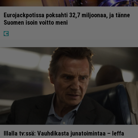
Eurojackpotissa poksahti 32,7 miljoonaa, ja tänne
Suomen isoin voitto meni
Illalla tv:ssä: Vauhdikasta junatoimintaa – leffa