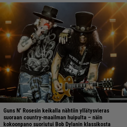
Guns N’ Rosesin keikalla nähtiin yllätysvieras
suoraan country-maailman huipulta – näin
kokoonpano suoriutui Bob Dylanin klassikosta