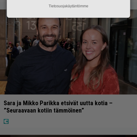
Tietosuojakäytäntömme
Sara ja Mikko Parikka etsivät uutta kotia –
”Seuraavaan kotiin tämmöinen”