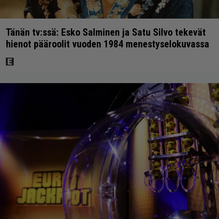
Tänän tv:ssä: Esko Salminen ja Satu Silvo tekevät
hienot pääroolit vuoden 1984 menestyselokuvassa