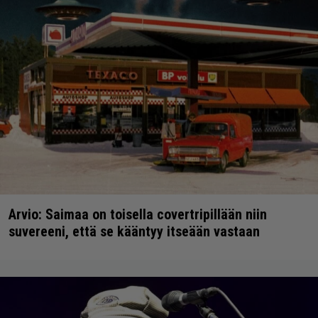
Arvio: Saimaa on toisella covertripillään niin
suvereeni, että se kääntyy itseään vastaan