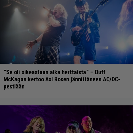
”Se oli oikeastaan aika herttaista” – Duff
McKagan kertoo Axl Rosen jännittäneen AC/DC-
pestiään