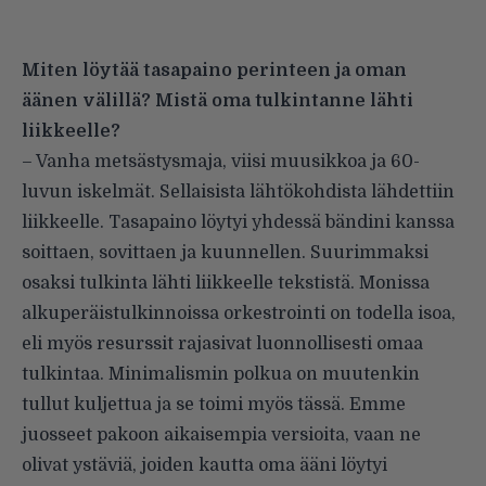
Miten löytää tasapaino perinteen ja oman
äänen välillä? Mistä oma tulkintanne lähti
liikkeelle?
– Vanha metsästysmaja, viisi muusikkoa ja 60-
luvun iskelmät. Sellaisista lähtökohdista lähdettiin
liikkeelle. Tasapaino löytyi yhdessä bändini kanssa
soittaen, sovittaen ja kuunnellen. Suurimmaksi
osaksi tulkinta lähti liikkeelle tekstistä. Monissa
alkuperäistulkinnoissa orkestrointi on todella isoa,
eli myös resurssit rajasivat luonnollisesti omaa
tulkintaa. Minimalismin polkua on muutenkin
tullut kuljettua ja se toimi myös tässä. Emme
juosseet pakoon aikaisempia versioita, vaan ne
olivat ystäviä, joiden kautta oma ääni löytyi