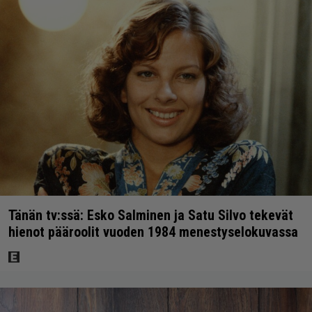
Tänän tv:ssä: Esko Salminen ja Satu Silvo tekevät
hienot pääroolit vuoden 1984 menestyselokuvassa