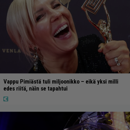
Vappu Pimiästä tuli miljoonikko – eikä yksi milli
edes riitä, näin se tapahtui