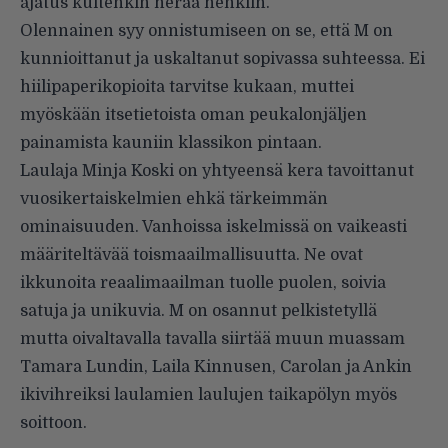
ajatus kuitenkin herää henkiin.
Olennainen syy onnistumiseen on se, että M on
kunnioittanut ja uskaltanut sopivassa suhteessa. Ei
hiilipaperikopioita tarvitse kukaan, muttei
myöskään itsetietoista oman peukalonjäljen
painamista kauniin klassikon pintaan.
Laulaja Minja Koski on yhtyeensä kera tavoittanut
vuosikertaiskelmien ehkä tärkeimmän
ominaisuuden. Vanhoissa iskelmissä on vaikeasti
määriteltävää toismaailmallisuutta. Ne ovat
ikkunoita reaalimaailman tuolle puolen, soivia
satuja ja unikuvia. M on osannut pelkistetyllä
mutta oivaltavalla tavalla siirtää muun muassam
Tamara Lundin, Laila Kinnusen, Carolan ja Ankin
ikivihreiksi laulamien laulujen taikapölyn myös
soittoon.