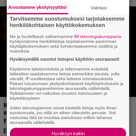
Arvostamme yksityisyyttäsi
Valintasi
Tarvitsemme suostumuksesi tarjotaksemme
henkilökohtaisen käyttökokemuksen
Me ja huolellisesti valitsemamme
88 teknologiakumppania
hyödynnämme henkilötietoja tarjotaksemme paremman
käyttäjäkokemuksen sekä kohdentaaksemme sisältöä ja
mainoksia.
Hyväksymällä suostut tietojesi käyttöön seuraavasti
Käytämme laitetunnisteita ja tallennamme evästeitä
laitteellesi saadaksemme tietoja esimerkiksi sivuista, joilla
vierailit, IP-osoitteestasi sekä laitteesi ominaisuuksista.
Pääset tutustumaan yksityiskohtaisesti käyttötarkoituksiin ja
teknologiakumppaneihimme seuraavalla välilehdellä.
Hylkääminen voi vaikuttaa sivuston toimivuuteen ja
käytettävyyteen.
Nyt Netflixissä: Christopher Nolanin viiden tähden
Jotkin teknologiamme voivat käsitellä tietoja myös ilman
mysteerileffa – ”Huikean hienosti kirjoitettu
suostumusta, jos niillä on siihen oikeutettu peruste. Voit
vastustaa tätä tai muuttaa asetuksiasi milloin tahansa
yllätyskäänteiden sarja”
seuraavalla välilehdellä.
Hyväksyn kaikki