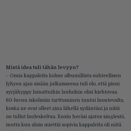
Mistä idea tuli tähän levyyn?
– Omia kappaleita kolme albumillista suhteellisen
lyhyen ajan sisään julkaisseena tuli olo, että pieni
syrjähyppy lainattuihin lauluihin olisi kiehtovaa.
60-luvun iskelmiin tarttuminen tuntui luontevalta,
koska ne ovat olleet aina lähellä sydäntäni ja niitä
on tullut lauleskeltua. Ensin heräsi ajatus singlestä,
mutta kun aloin miettiä sopivia kappaleita oli niitä