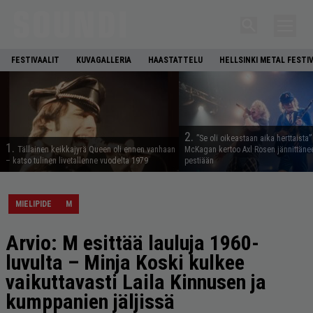
FESTIVAALIT
KUVAGALLERIA
HAASTATTELU
HELLSINKI METAL FESTI
2.
”Se oli oikeastaan aika herttaista”
1.
Tällainen keikkajyrä Queen oli ennen vanhaan
McKagan kertoo Axl Rosen jännittäne
– katso tulinen livetallenne vuodelta 1979
pestiään
MIELIPIDE
M
Arvio: M esittää lauluja 1960-
luvulta – Minja Koski kulkee
vaikuttavasti Laila Kinnusen ja
kumppanien jäljissä