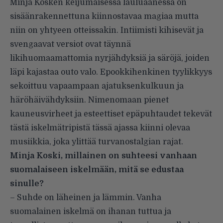
Minja Kosken keijumaisessa lauluäänessä on
sisäänrakennettuna kiinnostavaa magiaa mutta
niin on yhtyeen otteissakin. Intiimisti kihisevät ja
svengaavat versiot ovat täynnä
likihuomaamattomia nyrjähdyksiä ja säröjä, joiden
läpi kajastaa outo valo. Epookkihenkinen tyylikkyys
sekoittuu vapaampaan ajatuksenkulkuun ja
häröhäivähdyksiin. Nimenomaan pienet
kauneusvirheet ja esteettiset epäpuhtaudet tekevät
tästä iskelmätripistä tässä ajassa kiinni olevaa
musiikkia, joka ylittää turvanostalgian rajat.
Minja Koski, millainen on suhteesi vanhaan
suomalaiseen iskelmään, mitä se edustaa
sinulle?
– Suhde on läheinen ja lämmin. Vanha
suomalainen iskelmä on ihanan tuttua ja