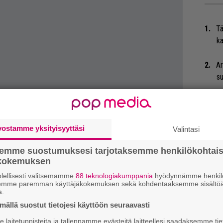
Tä
ka
Ar
su
”S
M
A
vostamme yksityisyyttäsi
Valintasi
Ty
semme suostumuksesi tarjotaksemme henkilökohtai
ökokemuksen
Tu
ti
lellisesti valitsemamme
88 teknologiakumppania
hyödynnämme henkilö
semme paremman käyttäjäkokemuksen sekä kohdentaaksemme sisältöä
a.
Ma
ällä suostut tietojesi käyttöön seuraavasti
so
jälkeen päällimmäisenä mielessä on vain
laitetunnisteita ja tallennamme evästeitä laitteellesi saadaksemme tie
tä