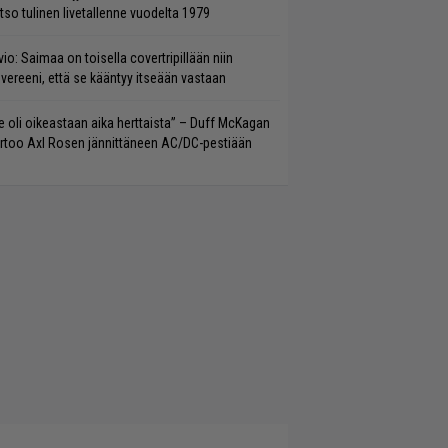
tso tulinen livetallenne vuodelta 1979
vio: Saimaa on toisella covertripillään niin
vereeni, että se kääntyy itseään vastaan
e oli oikeastaan aika herttaista” – Duff McKagan
rtoo Axl Rosen jännittäneen AC/DC-pestiään