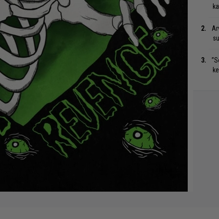
ka
Ar
su
”S
ke