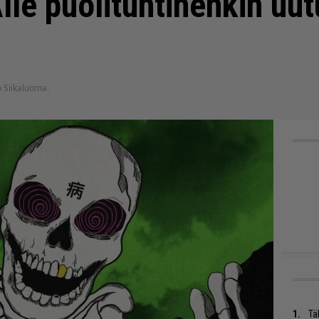
lle puolituntinenkin uut
o Siikaluoma.
Tä