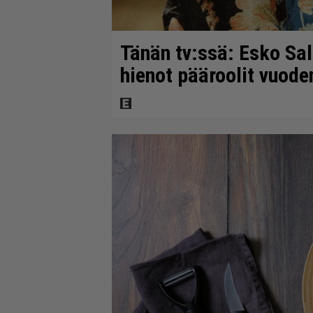
Tänän tv:ssä: Esko Sal
hienot pääroolit vuod