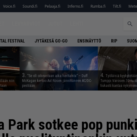
Voice.fi
Soundi.fi
Pelaaja.fi
Inferno.fi
Rumba.fi
Tilt.fi
Metel
ET
LEVYARVIOT
JUTUT
LEHTI
TAL FESTIVAL
JYTÄKESÄ GO-GO
ENSINÄYTTÖ
RIP
SUOM
3.
4.
”Se oli oikeastaan aika herttaista” – Duff
Työläisiä kyykytetää
illään niin
McKagan kertoo Axl Rosen jännittäneen AC/DC-
Tumppi Varosen 70-vuotis
staan
pestiään
tiukasti kantaa nykyme
a Park sotkee pop punk