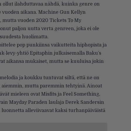
n ollut ilahduttavaa nähdä, kuinka genre on
e vuoden aikana. Machine Gun Kellyn
tä, mutta vuoden 2020 Tickets To My
onut paljon uutta verta genreen, joka ei ole
suudesta huolimatta.
ittelee pop punkiinsa vaikutteita hiphopista ja
k-levy-yhtiö Epitaphin julkaisemalla Baku’s
vat aikansa mukaiset, mutta se kuuluisa jokin
elodia ja koukku tuntuvat siltä, että ne on
 aiemmin, mutta paremmin tehtyinä. Ainoat
äävät mieleen ovat Misfits ja Feel Something,
 vain Mayday Paraden laulaja Derek Sandersin
 luonnetta alleviivaavat kaksi turhanpäiväistä