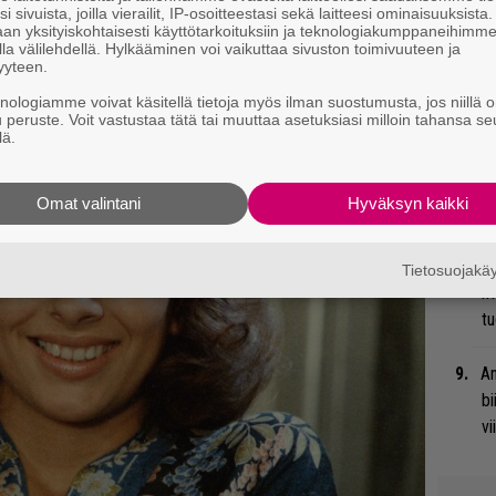
i sivuista, joilla vierailit, IP-osoitteestasi sekä laitteesi ominaisuuksista
ainen albumi voi tuntua näin pitkältä?
an yksityiskohtaisesti käyttötarkoituksiin ja teknologiakumppaneihimm
la välilehdellä. Hylkääminen voi vaikuttaa sivuston toimivuuteen ja
Gu
yyteen.
su
knologiamme voivat käsitellä tietoja myös ilman suostumusta, jos niillä o
ko
u peruste. Voit vastustaa tätä tai muuttaa asetuksiasi milloin tahansa se
lä.
He
Bl
Omat valintani
Hyväksyn kaikki
mu
Wi
Tietosuojak
m
tu
An
bi
vi