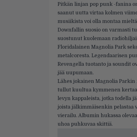
Pitkän linjan pop punk -fanina o
saanut uutta virtaa kolmen viim
musiikista voi olla montaa miel
Downfallin suosio on varmasti tu
suostunut kuolemaan radiohiljai
Floridalainen Magnolia Park seko
metalcoresta. Legendaarisen pun
Revengella tuotanto ja soundit o
jää uupumaan.
Lähes jokainen Magnolia Parkin m
tullut kuultua kymmenen kertaa
levyn kappaleista, jotka todella j
joista jälkimmäisenkin pelastaa
vierailu. Albumin hukassa olevaa
uhoa puhkuvaa skittiä.