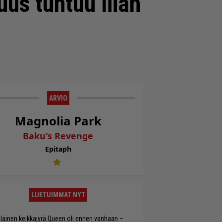
uus tuntuu liian
ARVIO
Magnolia Park
Baku's Revenge
Epitaph
LUETUIMMAT NYT
llainen keikkajyrä Queen oli ennen vanhaan –