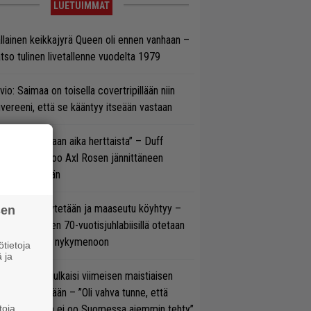
LUETUIMMAT
llainen keikkajyrä Queen oli ennen vanhaan –
tso tulinen livetallenne vuodelta 1979
vio: Saimaa on toisella covertripillään niin
vereeni, että se kääntyy itseään vastaan
e oli oikeastaan aika herttaista” – Duff
cKagan kertoo Axl Rosen jännittäneen
C/DC-pestiään
öläisiä kyykytetään ja maaseutu köyhtyy –
sen
mppi Varosen 70-vuotisjuhlabiisillä otetaan
ukasti kantaa nykymenoon
tietoja
 ja
rko Annala julkaisi viimeisen maistiaisen
olodebyytiltään – ”Oli vahva tunne, että
toja
llaista musaa ei oo Suomessa aiemmin tehty”