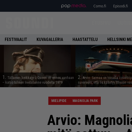
Como.fi
Episodi.fi
ETUSIVU
UUTIS
FESTIVAALIT
KUVAGALLERIA
HAASTATTELU
HELLSINKI ME
1.
2.
Tällainen keikkajyrä Queen oli ennen vanhaan
Arvio: Saimaa on toisella covertrip
– katso tulinen livetallenne vuodelta 1979
suvereeni, että se kääntyy itseään va
MIELIPIDE
MAGNOLIA PARK
Arvio: Magnoli