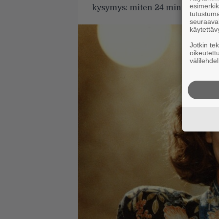
esimerkiks
kysymys: miten 24 minuutin mitt
tutustuma
seuraaval
käytettäv
Jotkin te
oikeutett
välilehdel