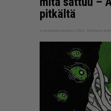
mitä sattuu – A
pitkältä
Arvio julkaistu Soundissa 1/2023.
Kirjoittanut: Mirk