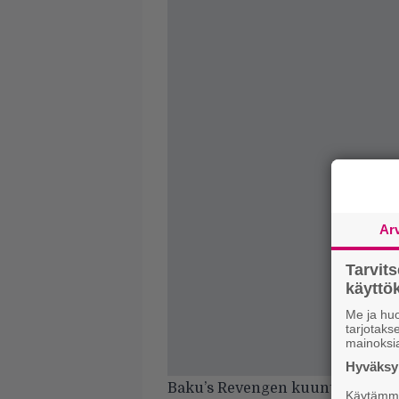
Ar
Tarvit
käytt
Me ja huo
tarjotak
mainoksi
Hyväksym
Baku’s Revengen kuuntelemisen 
Käytämme 