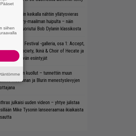
. Pääset
e
ns N’ Rosesin keikalla nähtiin yllätysvieras
oraan country-maailman huipulta – näin
n siihen
koonpano suoriutui Bob Dylanin klassikosta
uraavalla
llsinki Metal Festival -galleria, osa 1: Accept,
ack Label Society, Ikinä & Choir of Hecate ja
ut avauspäivän esiintyjät
lliam Orbit on kuollut – tunnettiin muun
äytäntömme
uassa Madonnan ja Blurin menestyslevyjen
ottajana
thrax julkaisi uuden videon – yhtye julistaa
isillään Mike Tysonin lanseeraamaa ikiaikaista
isautta