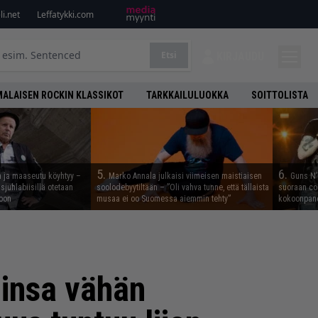
i.net
Leffatykki.com
Etsi
KIRJAUDU
ALAISEN ROCKIN KLASSIKOT
TARKKAILULUOKKA
SOITTOLISTA
5.
6.
n ja maaseutu köyhtyy –
Marko Annala julkaisi viimeisen maistiaisen
Guns N’ 
juhlabiisillä otetaan
soolodebyytiltään – ”Oli vahva tunne, että tällaista
suoraan co
noon
musaa ei oo Suomessa aiemmin tehty”
kokoonpano
iinsa vähän