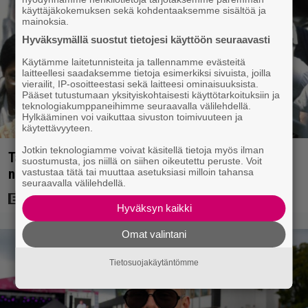
käyttäjäkokemuksen sekä kohdentaaksemme sisältöä ja
mainoksia.
Hyväksymällä suostut tietojesi käyttöön seuraavasti
Käytämme laitetunnisteita ja tallennamme evästeitä
laitteellesi saadaksemme tietoja esimerkiksi sivuista, joilla
vierailit, IP-osoitteestasi sekä laitteesi ominaisuuksista.
Pääset tutustumaan yksityiskohtaisesti käyttötarkoituksiin ja
teknologiakumppaneihimme seuraavalla välilehdellä.
Hylkääminen voi vaikuttaa sivuston toimivuuteen ja
käytettävyyteen.
Jotkin teknologiamme voivat käsitellä tietoja myös ilman
Tänään tv:ssä: Vuoden 1997 Bond-leffassa
suostumusta, jos niillä on siihen oikeutettu peruste. Voit
nähdään hämmenttävän nykyaikainen kännykkä
vastustaa tätä tai muuttaa asetuksiasi milloin tahansa
seuraavalla välilehdellä.
Hyväksyn kaikki
Omat valintani
Tietosuojakäytäntömme