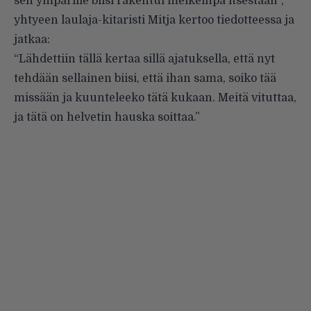
sen ympärille biisi rakentui melkeinpä itsestään”,
yhtyeen laulaja-kitaristi Mitja kertoo tiedotteessa ja
jatkaa:
“Lähdettiin tällä kertaa sillä ajatuksella, että nyt
tehdään sellainen biisi, että ihan sama, soiko tää
missään ja kuunteleeko tätä kukaan. Meitä vituttaa,
ja tätä on helvetin hauska soittaa.”