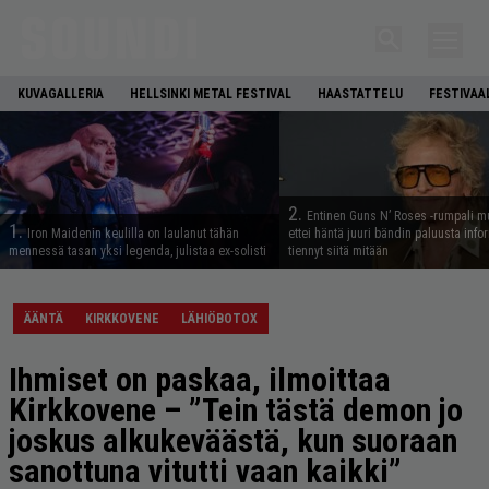
KUVAGALLERIA
HELLSINKI METAL FESTIVAL
HAASTATTELU
FESTIVAA
2.
Entinen Guns N’ Roses -rumpali mu
1.
Iron Maidenin keulilla on laulanut tähän
ettei häntä juuri bändin paluusta info
mennessä tasan yksi legenda, julistaa ex-solisti
tiennyt siitä mitään
ÄÄNTÄ
KIRKKOVENE
LÄHIÖBOTOX
Ihmiset on paskaa, ilmoittaa
Kirkkovene – ”Tein tästä demon jo
joskus alkukeväästä, kun suoraan
sanottuna vitutti vaan kaikki”