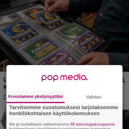
Lapset ostivat isälle lahjaksi arvan – päävoitto tuli,
mutta miten sitten kävikään
Arvostamme yksityisyyttäsi
Valintasi
Tarvitsemme suostumuksesi tarjotaksemme
henkilökohtaisen käyttökokemuksen
Me ja huolellisesti valitsemamme
88 teknologiakumppania
hyödynnämme henkilötietoja tarjotaksemme paremman