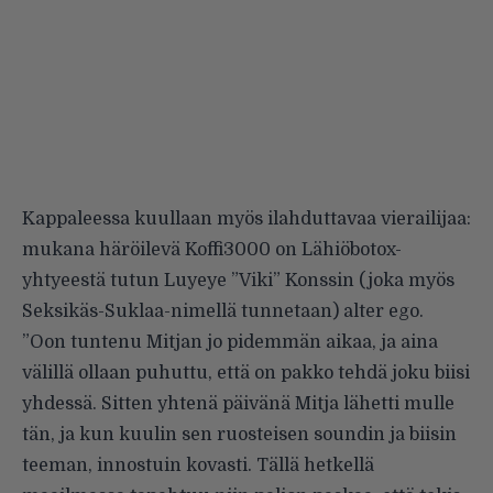
Kappaleessa kuullaan myös ilahduttavaa vierailijaa:
mukana häröilevä Koffi3000 on Lähiöbotox-
yhtyeestä tutun Luyeye ”Viki” Konssin (joka myös
Seksikäs-Suklaa-nimellä tunnetaan) alter ego.
”Oon tuntenu Mitjan jo pidemmän aikaa, ja aina
välillä ollaan puhuttu, että on pakko tehdä joku biisi
yhdessä. Sitten yhtenä päivänä Mitja lähetti mulle
tän, ja kun kuulin sen ruosteisen soundin ja biisin
teeman, innostuin kovasti. Tällä hetkellä