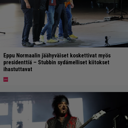
Eppu Normaalin jäähyväiset koskettivat myös
presidenttiä – Stubbin sydämelliset kiitokset
ihastuttavat