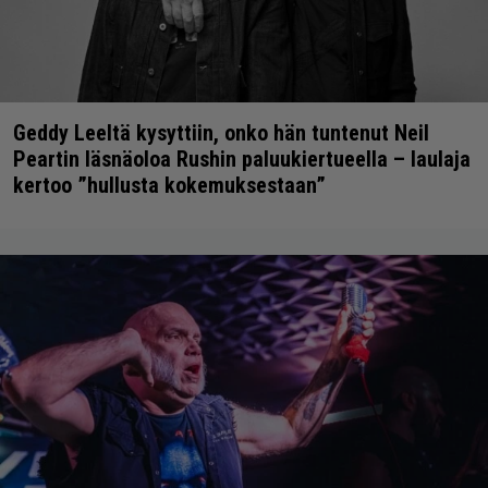
Geddy Leeltä kysyttiin, onko hän tuntenut Neil
Peartin läsnäoloa Rushin paluukiertueella – laulaja
kertoo ”hullusta kokemuksestaan”