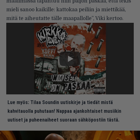
maailmassa tapahtuu niin paljon paskaa, että tekis
mieli sanoo kaikille: kattokaa peiliin ja miettikää,
mitä te aiheutatte tälle maapallolle”, Viki kertoo.
Lue myös:
Tilaa Soundin uutiskirje ja tiedät mistä
kahvitauolla puhutaan! Nappaa ajankohtaiset musiikin
uutiset ja puheenaiheet suoraan sähköpostiin tästä.