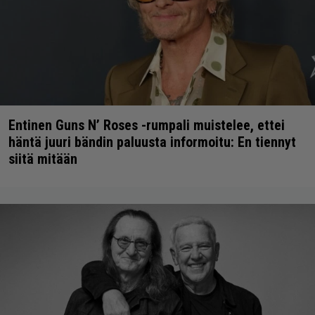
Entinen Guns N’ Roses -rumpali muistelee, ettei
häntä juuri bändin paluusta informoitu: En tiennyt
siitä mitään