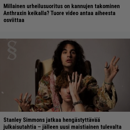
Millainen urheilusuoritus on kannujen takominen
Anthraxin keikalla? Tuore video antaa aiheesta
osviittaa
Stanley Simmons jatkaa hengästyttävää
julkaisutahtia – jälleen uusi maistiainen tulevalta