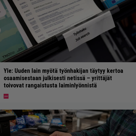
Yle: Uuden lain myötä työnhakijan täytyy kertoa
osaamisestaan julkisesti netissä – yrittäjät
toivovat rangaistusta laiminlyönnistä