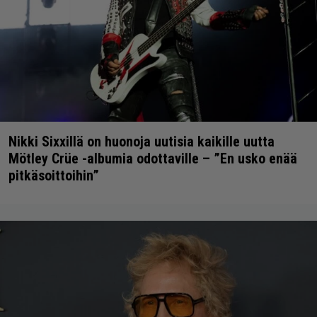
Nikki Sixxillä on huonoja uutisia kaikille uutta
Mötley Crüe -albumia odottaville – ”En usko enää
pitkäsoittoihin”