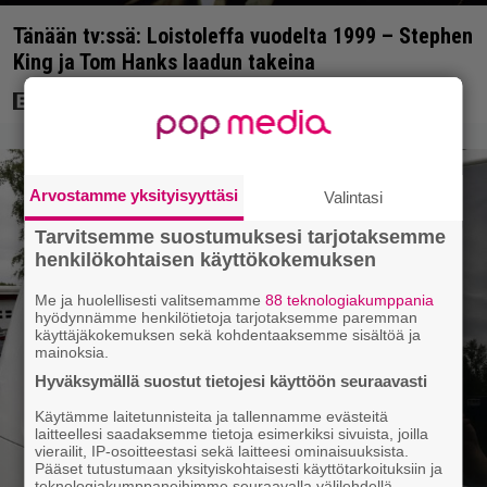
Tänään tv:ssä: Loistoleffa vuodelta 1999 – Stephen
King ja Tom Hanks laadun takeina
Arvostamme yksityisyyttäsi
Valintasi
Tarvitsemme suostumuksesi tarjotaksemme
henkilökohtaisen käyttökokemuksen
Me ja huolellisesti valitsemamme
88 teknologiakumppania
hyödynnämme henkilötietoja tarjotaksemme paremman
käyttäjäkokemuksen sekä kohdentaaksemme sisältöä ja
mainoksia.
Hyväksymällä suostut tietojesi käyttöön seuraavasti
Käytämme laitetunnisteita ja tallennamme evästeitä
laitteellesi saadaksemme tietoja esimerkiksi sivuista, joilla
vierailit, IP-osoitteestasi sekä laitteesi ominaisuuksista.
Pääset tutustumaan yksityiskohtaisesti käyttötarkoituksiin ja
teknologiakumppaneihimme seuraavalla välilehdellä.