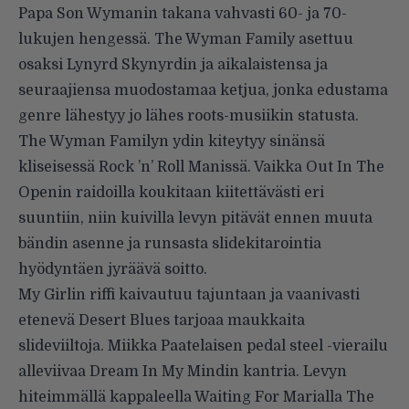
Papa Son Wymanin takana vahvasti 60- ja 70-
lukujen hengessä. The Wyman Family asettuu
osaksi Lynyrd Skynyrdin ja aikalaistensa ja
seuraajiensa muodostamaa ketjua, jonka edustama
genre lähestyy jo lähes roots-musiikin statusta.
The Wyman Familyn ydin kiteytyy sinänsä
kliseisessä Rock ’n’ Roll Manissä. Vaikka Out In The
Openin raidoilla koukitaan kiitettävästi eri
suuntiin, niin kuivilla levyn pitävät ennen muuta
bändin asenne ja runsasta slidekitarointia
hyödyntäen jyräävä soitto.
My Girlin riffi kaivautuu tajuntaan ja vaanivasti
etenevä Desert Blues tarjoaa maukkaita
slideviiltoja. Miikka Paatelaisen pedal steel -vierailu
alleviivaa Dream In My Mindin kantria. Levyn
hiteimmällä kappaleella Waiting For Marialla The