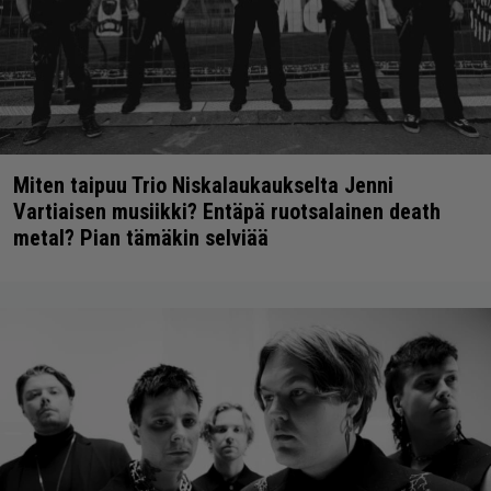
Miten taipuu Trio Niskalaukaukselta Jenni
Vartiaisen musiikki? Entäpä ruotsalainen death
metal? Pian tämäkin selviää