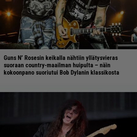
Guns N’ Rosesin keikalla nähtiin yllätysvieras
suoraan country-maailman huipulta – näin
kokoonpano suoriutui Bob Dylanin klassikosta