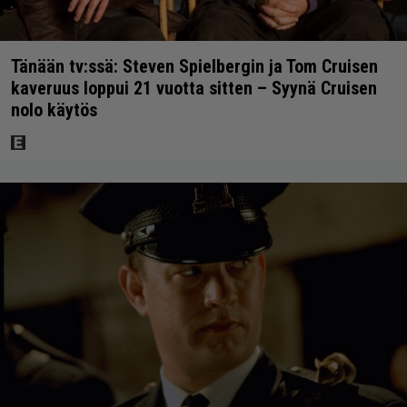
Tänään tv:ssä: Steven Spielbergin ja Tom Cruisen
kaveruus loppui 21 vuotta sitten – Syynä Cruisen
nolo käytös