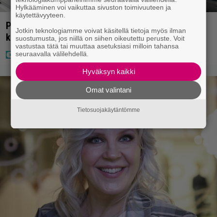
Hylkääminen voi vaikuttaa sivuston toimivuuteen ja
käytettävyyteen.
Poliisilla tehovalvonta – tästä kysymys ja näin
Jotkin teknologiamme voivat käsitellä tietoja myös ilman
kauan kestää
suostumusta, jos niillä on siihen oikeutettu peruste. Voit
vastustaa tätä tai muuttaa asetuksiasi milloin tahansa
seuraavalla välilehdellä.
Hyväksyn kaikki
Omat valintani
Tietosuojakäytäntömme