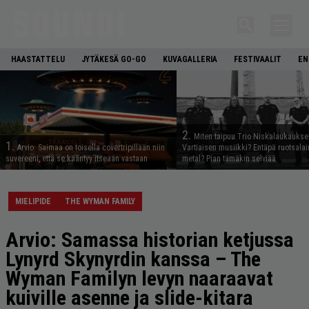
HAASTATTELU
JYTÄKESÄ GO-GO
KUVAGALLERIA
FESTIVAALIT
EN
2.
Miten taipuu Trio Niskalaukaukse
1.
Arvio: Saimaa on toisella covertripillään niin
Vartiaisen musiikki? Entäpä ruotsala
suvereeni, että se kääntyy itseään vastaan
metal? Pian tämäkin selviää
MIELIPIDE
THE WYMAN FAMILY
Arvio: Samassa historian ketjussa
Lynyrd Skynyrdin kanssa – The
Wyman Familyn levyn naaraavat
kuiville asenne ja slide-kitara