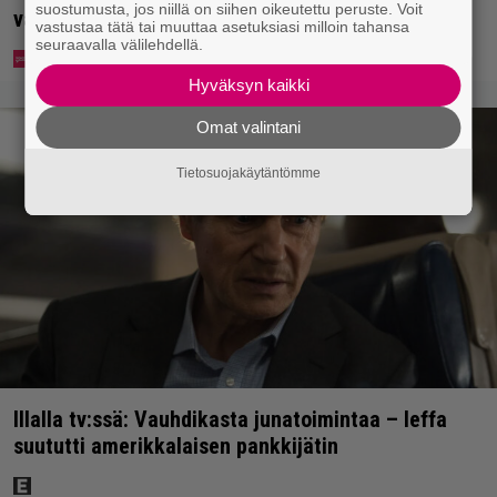
suostumusta, jos niillä on siihen oikeutettu peruste. Voit
vakavaan kansansairauteen
vastustaa tätä tai muuttaa asetuksiasi milloin tahansa
seuraavalla välilehdellä.
Hyväksyn kaikki
Omat valintani
Tietosuojakäytäntömme
Illalla tv:ssä: Vauhdikasta junatoimintaa – leffa
suututti amerikkalaisen pankkijätin