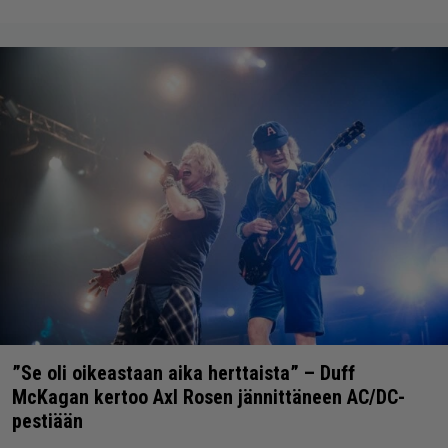
”Se oli oikeastaan aika herttaista” – Duff
McKagan kertoo Axl Rosen jännittäneen AC/DC-
pestiään