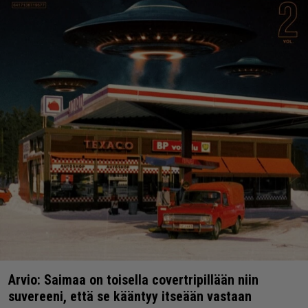
Arvio: Saimaa on toisella covertripillään niin
suvereeni, että se kääntyy itseään vastaan