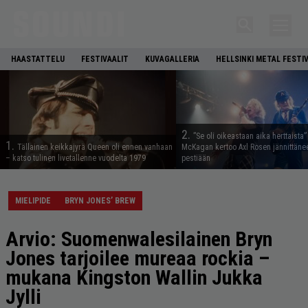
HAASTATTELU
FESTIVAALIT
KUVAGALLERIA
HELLSINKI METAL FESTI
2.
”Se oli oikeastaan aika herttaista”
1.
Tällainen keikkajyrä Queen oli ennen vanhaan
McKagan kertoo Axl Rosen jännittäne
– katso tulinen livetallenne vuodelta 1979
pestiään
MIELIPIDE
BRYN JONES’ BREW
Arvio: Suomenwalesilainen Bryn
Jones tarjoilee mureaa rockia –
mukana Kingston Wallin Jukka
Jylli