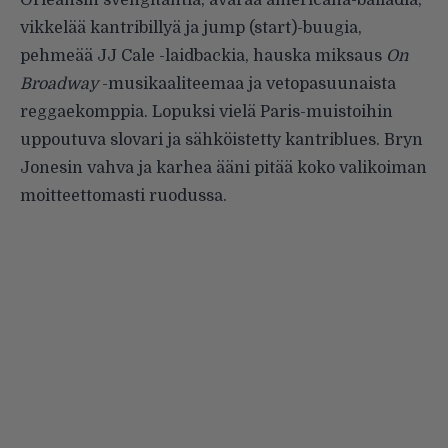
Orleansin svengitahtia, avaraa americana-balladia,
vikkelää kantribillyä ja jump (start)-buugia,
pehmeää JJ Cale -laidbackia, hauska miksaus
On
Broadway
-musikaaliteemaa ja vetopasuunaista
reggaekomppia. Lopuksi vielä Paris-muistoihin
uppoutuva slovari ja sähköistetty kantriblues. Bryn
Jonesin vahva ja karhea ääni pitää koko valikoiman
moitteettomasti ruodussa.