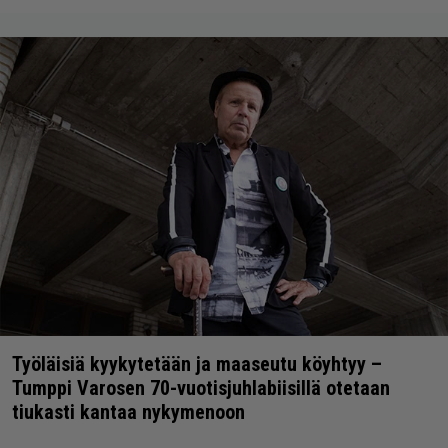
Työläisiä kyykytetään ja maaseutu köyhtyy –
Tumppi Varosen 70-vuotisjuhlabiisillä otetaan
tiukasti kantaa nykymenoon