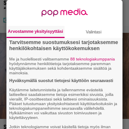
Sara ja Mikko Parikka etsivät uutta kotia –
”Seuraavaan kotiin tämmöinen”
Arvostamme yksityisyyttäsi
Valintasi
Tarvitsemme suostumuksesi tarjotaksemme
henkilökohtaisen käyttökokemuksen
Me ja huolellisesti valitsemamme
88 teknologiakumppania
hyödynnämme henkilötietoja tarjotaksemme paremman
käyttäjäkokemuksen sekä kohdentaaksemme sisältöä ja
mainoksia.
Hyväksymällä suostut tietojesi käyttöön seuraavasti
Käytämme laitetunnisteita ja tallennamme evästeitä
laitteellesi saadaksemme tietoja esimerkiksi sivuista, joilla
vierailit, IP-osoitteestasi sekä laitteesi ominaisuuksista.
Pääset tutustumaan yksityiskohtaisesti käyttötarkoituksiin ja
teknologiakumppaneihimme seuraavalla välilehdellä.
Hylkääminen voi vaikuttaa sivuston toimivuuteen ja
käytettävyyteen.
Syötkö perunoita näin? Tutkijat löysivät yhteyden
Jotkin teknologiamme voivat käsitellä tietoja myös ilman