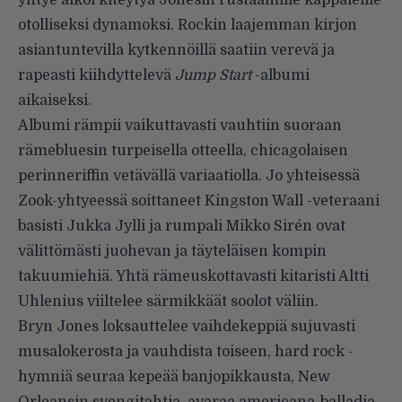
yhtye alkoi kiteytyä Jonesin rustaamille kappaleille
otolliseksi dynamoksi. Rockin laajemman kirjon
asiantuntevilla kytkennöillä saatiin verevä ja
rapeasti kiihdyttelevä
Jump Start
-albumi
aikaiseksi.
Albumi rämpii vaikuttavasti vauhtiin suoraan
rämebluesin turpeisella otteella, chicagolaisen
perinneriffin vetävällä variaatiolla. Jo yhteisessä
Zook-yhtyeessä soittaneet Kingston Wall -veteraani
basisti Jukka Jylli ja rumpali Mikko Sirén ovat
välittömästi juohevan ja täyteläisen kompin
takuumiehiä. Yhtä rämeuskottavasti kitaristi Altti
Uhlenius viiltelee särmikkäät soolot väliin.
Bryn Jones loksauttelee vaihdekeppiä sujuvasti
musalokerosta ja vauhdista toiseen, hard rock -
hymniä seuraa kepeää banjopikkausta, New