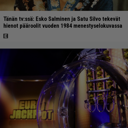
Tänän tv:ssä: Esko Salminen ja Satu Silvo tekevät
hienot pääroolit vuoden 1984 menestyselokuvassa