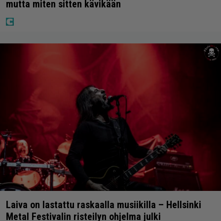
mutta miten sitten kävikään
Laiva on lastattu raskaalla musiikilla – Hellsinki
Metal Festivalin risteilyn ohjelma julki