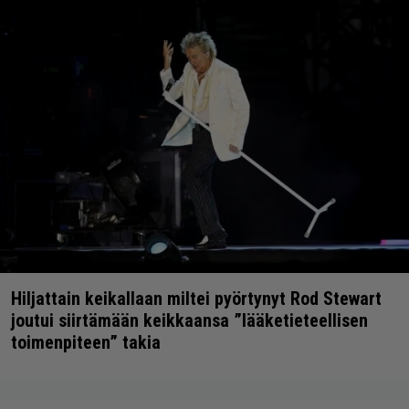
Hiljattain keikallaan miltei pyörtynyt Rod Stewart
joutui siirtämään keikkaansa ”lääketieteellisen
toimenpiteen” takia