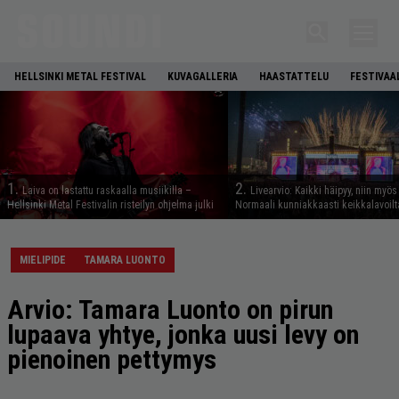
HELLSINKI METAL FESTIVAL
KUVAGALLERIA
HAASTATTELU
FESTIVAA
1.
2.
Laiva on lastattu raskaalla musiikilla –
Livearvio: Kaikki häipyy, niin myö
Hellsinki Metal Festivalin risteilyn ohjelma julki
Normaali kunniakkaasti keikkalavoilt
MIELIPIDE
TAMARA LUONTO
Arvio: Tamara Luonto on pirun
lupaava yhtye, jonka uusi levy on
pienoinen pettymys