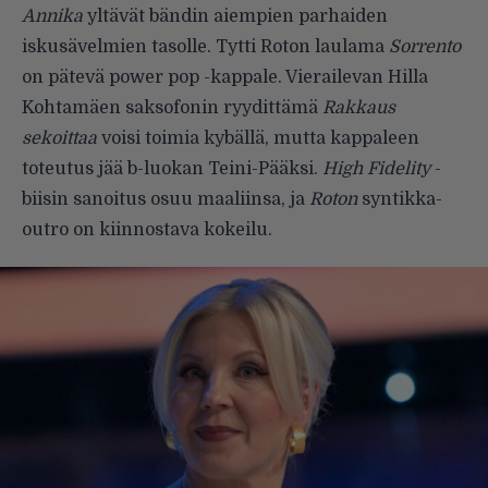
Annika
yltävät bändin aiempien parhaiden
iskusävelmien tasolle. Tytti Roton laulama
Sorrento
on pätevä power pop -kappale. Vierailevan Hilla
Kohtamäen saksofonin ryydittämä
Rakkaus
sekoittaa
voisi toimia kybällä, mutta kappaleen
toteutus jää b-luokan Teini-Pääksi.
High Fidelity
-
biisin sanoitus osuu maaliinsa, ja
Roton
syntikka-
outro on kiinnostava kokeilu.