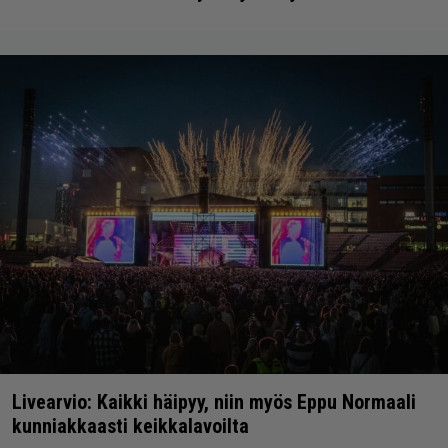
Livearvio: Kaikki häipyy, niin myös Eppu Normaali
kunniakkaasti keikkalavoilta