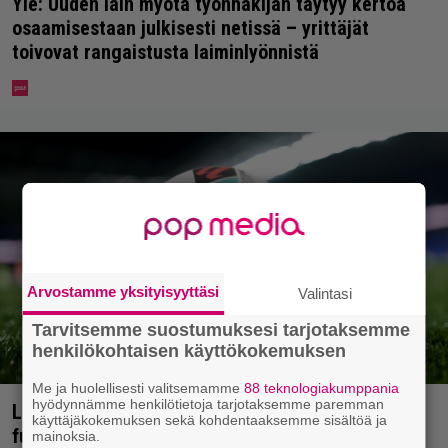
Yle: Uuden lain myötä työnhakijan täytyy kertoa
osaamisestaan julkisesti netissä – yrittäjät
toivovat rangaistusta laiminlyönnistä
Arvostamme yksityisyyttäsi
Valintasi
Tarvitsemme suostumuksesi tarjotaksemme
henkilökohtaisen käyttökokemuksen
Me ja huolellisesti valitsemamme
88 teknologiakumppania
hyödynnämme henkilötietoja tarjotaksemme paremman
LaLiga saapuu telkkariin – maailman parasta
käyttäjäkokemuksen sekä kohdentaaksemme sisältöä ja
futista joka perjantai
mainoksia.