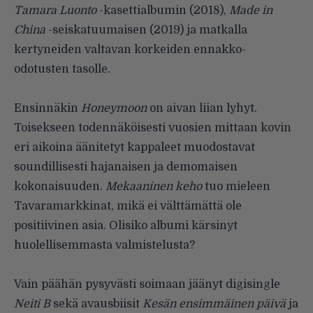
Tamara Luonto
-kasettialbumin (2018),
Made in
China
-seiskatuumaisen (2019) ja matkalla
kertyneiden valtavan korkeiden ennakko-
odotusten tasolle.
.
Ensinnäkin
Honeymoon
on aivan liian lyhyt.
Toisekseen todennäköisesti vuosien mittaan kovin
eri aikoina äänitetyt kappaleet muodostavat
soundillisesti hajanaisen ja demomaisen
kokonaisuuden.
Mekaaninen keho
tuo mieleen
Tavaramarkkinat, mikä ei välttämättä ole
positiivinen asia. Olisiko albumi kärsinyt
huolellisemmasta valmistelusta?
.
Vain päähän pysyvästi soimaan jäänyt digisingle
Neiti B
sekä avausbiisit
Kesän ensimmäinen päivä
ja