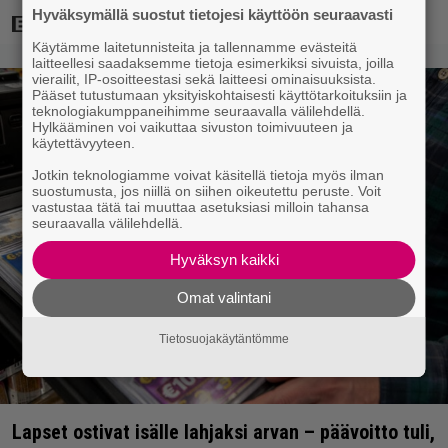
Hyväksymällä suostut tietojesi käyttöön seuraavasti
Käytämme laitetunnisteita ja tallennamme evästeitä
laitteellesi saadaksemme tietoja esimerkiksi sivuista, joilla
vierailit, IP-osoitteestasi sekä laitteesi ominaisuuksista.
Pääset tutustumaan yksityiskohtaisesti käyttötarkoituksiin ja
teknologiakumppaneihimme seuraavalla välilehdellä.
Hylkääminen voi vaikuttaa sivuston toimivuuteen ja
käytettävyyteen.
Jotkin teknologiamme voivat käsitellä tietoja myös ilman
suostumusta, jos niillä on siihen oikeutettu peruste. Voit
vastustaa tätä tai muuttaa asetuksiasi milloin tahansa
seuraavalla välilehdellä.
Hyväksyn kaikki
Omat valintani
Tietosuojakäytäntömme
Lapset ostivat isälle lahjaksi arvan – päävoitto tuli,