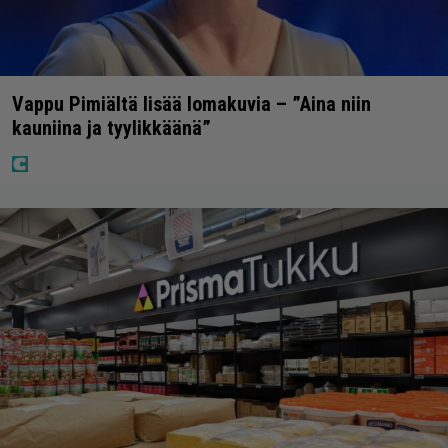
Vappu Pimiältä lisää lomakuvia – ”Aina niin
kauniina ja tyylikkäänä”