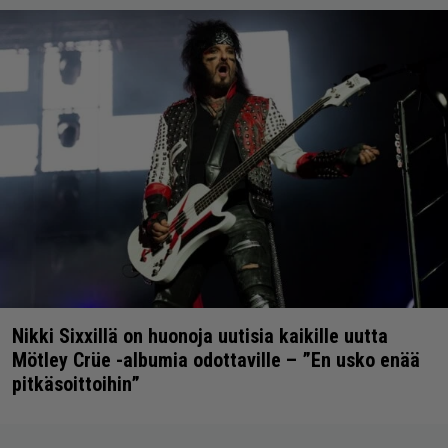
Nikki Sixxillä on huonoja uutisia kaikille uutta
Mötley Crüe -albumia odottaville – ”En usko enää
pitkäsoittoihin”