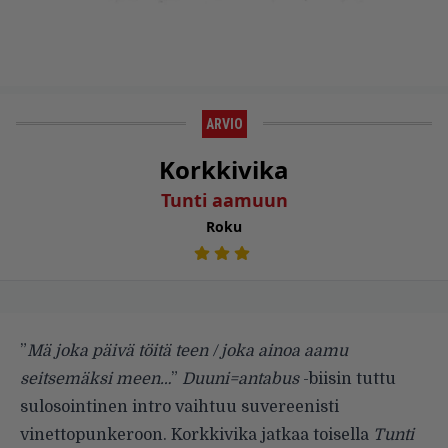
ARVIO
Korkkivika
Tunti aamuun
Roku
”
Mä joka päivä töitä teen / joka ainoa aamu
seitsemäksi meen…
”
Duuni=antabus
-biisin tuttu
sulosointinen intro vaihtuu suvereenisti
vinettopunkeroon. Korkkivika jatkaa toisella
Tunti