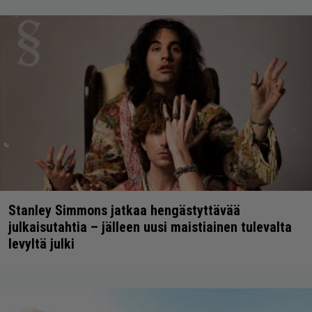
Stanley Simmons jatkaa hengästyttävää
julkaisutahtia – jälleen uusi maistiainen tulevalta
levyltä julki