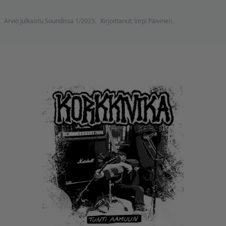
Arvio julkaistu Soundissa 1/2023.
Kirjoittanut: Virpi Päivinen.