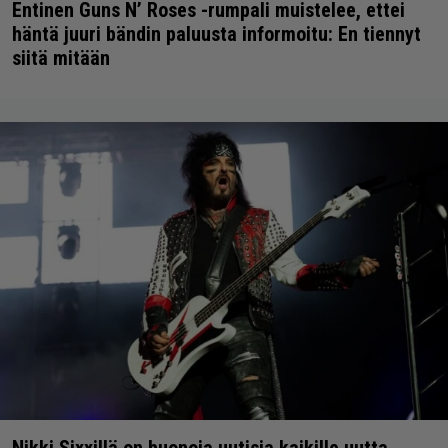
Entinen Guns N’ Roses -rumpali muistelee, ettei
häntä juuri bändin paluusta informoitu: En tiennyt
siitä mitään
Nikki Sixxillä on huonoja uutisia kaikille uutta