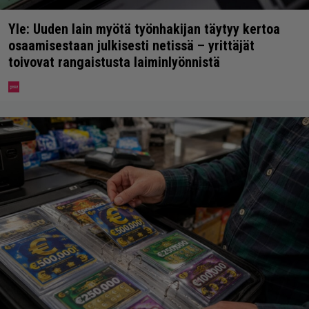
Yle: Uuden lain myötä työnhakijan täytyy kertoa
osaamisestaan julkisesti netissä – yrittäjät
toivovat rangaistusta laiminlyönnistä