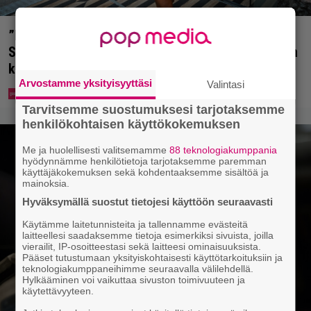
”Mitä isompi vehje, sen paremmin kulkee” –
Susanna Penttilä suuntasi Bangbussinsa Helsingin
keskustaan
Arvostamme yksityisyyttäsi
Valintasi
Tarvitsemme suostumuksesi tarjotaksemme
henkilökohtaisen käyttökokemuksen
Me ja huolellisesti valitsemamme
88 teknologiakumppania
hyödynnämme henkilötietoja tarjotaksemme paremman
käyttäjäkokemuksen sekä kohdentaaksemme sisältöä ja
mainoksia.
Hyväksymällä suostut tietojesi käyttöön seuraavasti
Käytämme laitetunnisteita ja tallennamme evästeitä
laitteellesi saadaksemme tietoja esimerkiksi sivuista, joilla
vierailit, IP-osoitteestasi sekä laitteesi ominaisuuksista.
Pääset tutustumaan yksityiskohtaisesti käyttötarkoituksiin ja
teknologiakumppaneihimme seuraavalla välilehdellä.
Hylkääminen voi vaikuttaa sivuston toimivuuteen ja
käytettävyyteen.