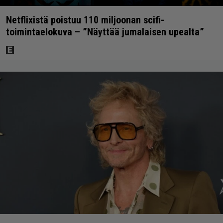
Netflixistä poistuu 110 miljoonan scifi-
toimintaelokuva – ”Näyttää jumalaisen upealta”