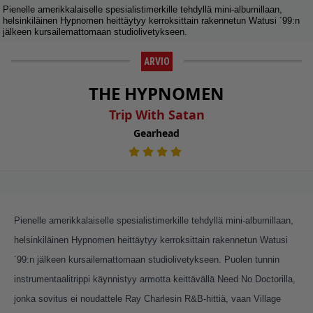
Pienelle amerikkalaiselle spesialistimerkille tehdyllä mini-albumillaan,
helsinkiläinen Hypnomen heittäytyy kerroksittain rakennetun Watusi ´99:n
jälkeen kursailemattomaan studiolivetykseen.
ARVIO
THE HYPNOMEN
Trip With Satan
Gearhead
Pienelle amerikkalaiselle spesialistimerkille tehdyllä mini-albumillaan,
helsinkiläinen Hypnomen heittäytyy kerroksittain rakennetun Watusi
´99:n jälkeen kursailemattomaan studiolivetykseen. Puolen tunnin
instrumentaalitrippi käynnistyy armotta keittävällä Need No Doctorilla,
jonka sovitus ei noudattele Ray Charlesin R&B-hittiä, vaan Village