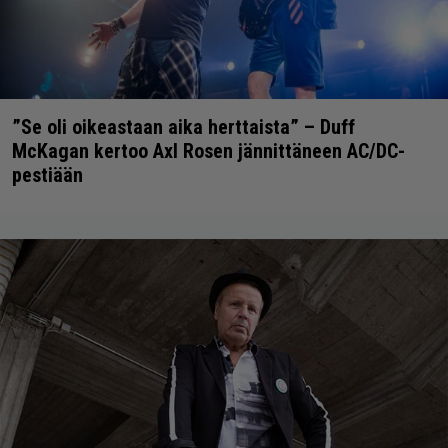
”Se oli oikeastaan aika herttaista” – Duff
McKagan kertoo Axl Rosen jännittäneen AC/DC-
pestiään