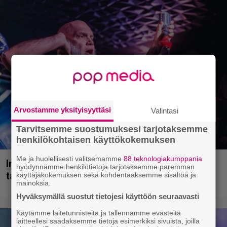
Arvostamme yksityisyyttäsi
Valintasi
Tarvitsemme suostumuksesi tarjotaksemme
henkilökohtaisen käyttökokemuksen
Me ja huolellisesti valitsemamme
88 teknologiakumppania
Iron Maidenin keulilla on laulanut tähän mennessä
hyödynnämme henkilötietoja tarjotaksemme paremman
tasan yksi legenda, julistaa ex-solisti
käyttäjäkokemuksen sekä kohdentaaksemme sisältöä ja
mainoksia.
Hyväksymällä suostut tietojesi käyttöön seuraavasti
Käytämme laitetunnisteita ja tallennamme evästeitä
laitteellesi saadaksemme tietoja esimerkiksi sivuista, joilla