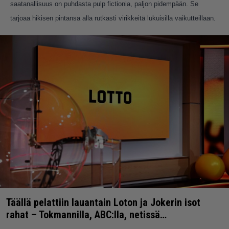
saatanallisuus on puhdasta pulp fictionia, paljon pidempään. Se
tarjoaa hikisen pintansa alla rutkasti virikkeitä lukuisilla vaikutteillaan.
Täällä pelattiin lauantain Loton ja Jokerin isot
rahat – Tokmannilla, ABC:lla, netissä…