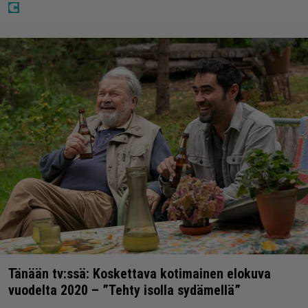
Tänään tv:ssä: Koskettava kotimainen elokuva
vuodelta 2020 – ”Tehty isolla sydämellä”