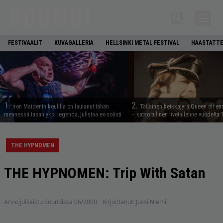
FESTIVAALIT
KUVAGALLERIA
HELLSINKI METAL FESTIVAL
HAASTATTE
1.
2.
Iron Maidenin keulilla on laulanut tähän
Tällainen keikkajyrä Queen oli e
mennessä tasan yksi legenda, julistaa ex-solisti
– katso tulinen livetallenne vuodelta
THE HYPNOMEN
THE HYPNOMEN: Trip With Satan
Arvio julkaistu Soundissa 06/2000.
Kirjoittanut: Jussi Niemi.