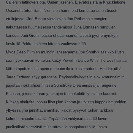
Callersin latinoversiota. Uuden jäsenen, Elevatorsista ja Knucklebone
Oscarista tutun Sami Niemisen hammond kurnuttaa autenttisesti
etulinjassa Ultra Brasta vierailevan Jan Pethmanin congien
nakuttaessa kuumeisessa tandemissa Juha Litmasen rumpujen
kanssa. Jani Grönin basso uhoaa haamumaisesti pyörremyrskyn
keskellä Pekka Laineen kitaran vaaliessa riffiä.
Myös Deep Purplen muinoin lanseeraama Joe South-klassikko Hush
saa hyökkäävän kohtelun. Cozy Powellin Dance With The Devil lainaa
kättentaputuksin ja upein rumpubreikein kuolematonta Hendrix-riffiä.
Järeä Jethead ärjyy garagena. Psykedelis-lyyrisiin elokuvatunnelmiin
päästään rauhallisemmissa Sunstroke Dreamerissa ja Tangerine
Bluessa, joissa kitaran ja urkujen teemakehittely loistaa kauniisti.
Kiihkeä nimiraita loppuu liian pian kitaran ja urkujen happokiemuroiden
yltyessä yhä jännittävämmiksi. Raidat pysyvät turhan tarkkaan
kolmen minuutin sisällä. Ylipäätään viihtyisin tällä 60-luvun
puolivälistä verevästi muistuttavalla boogaloo-tripillä, jonka