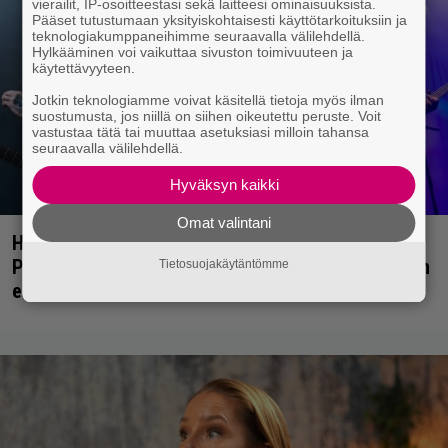
vierailit, IP-osoitteestasi sekä laitteesi ominaisuuksista.
Pääset tutustumaan yksityiskohtaisesti käyttötarkoituksiin ja
teknologiakumppaneihimme seuraavalla välilehdellä.
Hylkääminen voi vaikuttaa sivuston toimivuuteen ja
käytettävyyteen.
Jotkin teknologiamme voivat käsitellä tietoja myös ilman
suostumusta, jos niillä on siihen oikeutettu peruste. Voit
vastustaa tätä tai muuttaa asetuksiasi milloin tahansa
seuraavalla välilehdellä.
Hyväksyn kaikki
Omat valintani
Hellsinki Metal Festival -galleria, osa 2: Opeth,
Paradise Lost, The Kovenant ja muut päätöspäivän
Tietosuojakäytäntömme
esiintyjät