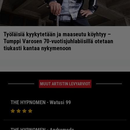
Työläisiä kyykytetään ja maaseutu köyhtyy –
Tumppi Varosen 70-vuotisjuhlabiisillä otetaan
tiukasti kantaa nykymenoon
MUUT ARTISTIN LEVYARVIOT
THE HYPNOMEN - Watusi 99
THE HYPNOMEN - Andromeda