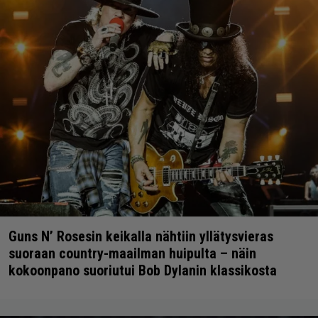
Guns N’ Rosesin keikalla nähtiin yllätysvieras
suoraan country-maailman huipulta – näin
kokoonpano suoriutui Bob Dylanin klassikosta