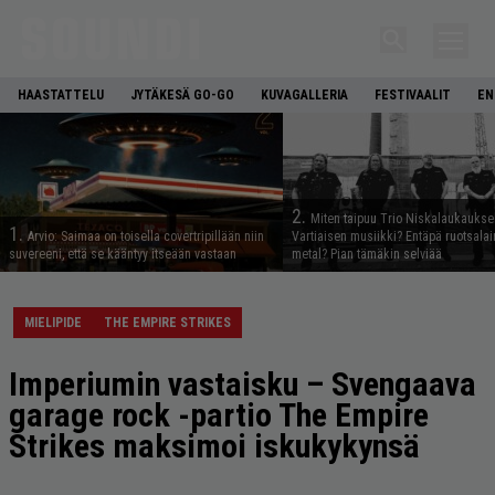
HAASTATTELU
JYTÄKESÄ GO-GO
KUVAGALLERIA
FESTIVAALIT
EN
2.
Miten taipuu Trio Niskalaukaukse
1.
Arvio: Saimaa on toisella covertripillään niin
Vartiaisen musiikki? Entäpä ruotsala
suvereeni, että se kääntyy itseään vastaan
metal? Pian tämäkin selviää
MIELIPIDE
THE EMPIRE STRIKES
Imperiumin vastaisku – Svengaava
garage rock -partio The Empire
Strikes maksimoi iskukykynsä