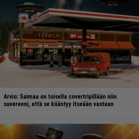
Arvio: Saimaa on toisella covertripillään niin
suvereeni, että se kääntyy itseään vastaan