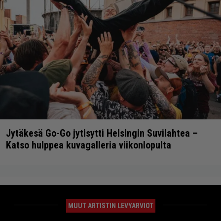
Jytäkesä Go-Go jytisytti Helsingin Suvilahtea –
Katso hulppea kuvagalleria viikonlopulta
MUUT ARTISTIN LEVYARVIOT