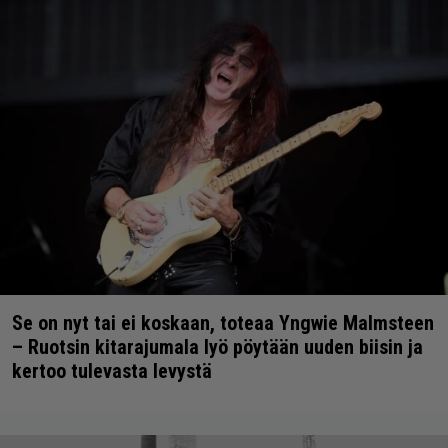
Se on nyt tai ei koskaan, toteaa Yngwie Malmsteen
– Ruotsin kitarajumala lyö pöytään uuden biisin ja
kertoo tulevasta levystä