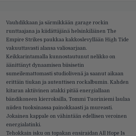
Vauhdikkaan ja särmikkään garage rockin
runttaajana ja kiidättäjänä helsinkiläinen The
Empire Strikes paukkaa kakkoslevyllään High Tide
vakuuttavasti alansa valiosarjaan.
Keikkarintamalla kunnostautunut nelikko on
äänittänyt dynaamisen biisisetin
sumeilemattomasti studiolivenä ja saanut aikaan
erittäin tiukan ja autenttisen rockalbumin. Kahden
kitaran aktiivinen atakki pitää energiallaan
bändikoneen kierroksilla, Tommi Tuoriniemi laulaa
niiden tuoksinassa painokkaasti ja mureasti.
Jokainen kappale on vähintään edellisen veroinen
energialatinki.
Tehokkain isku on topakan ensiraidan All Hope Is