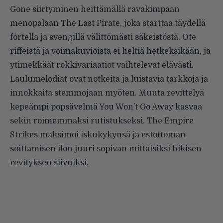
Gone siirtyminen heittämällä ravakimpaan
menopalaan The Last Pirate, joka starttaa täydellä
fortella ja svengillä välittömästi säkeistöstä. Ote
riffeistä ja voimakuvioista ei heltiä hetkeksikään, ja
ytimekkäät rokkivariaatiot vaihtelevat elävästi.
Laulumelodiat ovat notkeita ja luistavia tarkkoja ja
innokkaita stemmojaan myöten. Muuta revittelyä
kepeämpi popsävelmä You Won’t Go Away kasvaa
sekin roimemmaksi rutistukseksi. The Empire
Strikes maksimoi iskukykynsä ja estottoman
soittamisen ilon juuri sopivan mittaisiksi hikisen
revityksen siivuiksi.