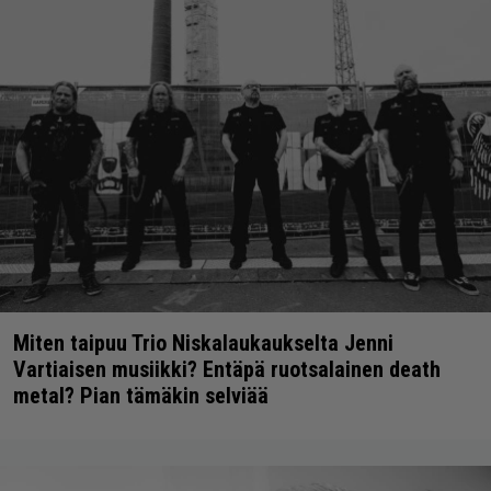
Miten taipuu Trio Niskalaukaukselta Jenni
Vartiaisen musiikki? Entäpä ruotsalainen death
metal? Pian tämäkin selviää