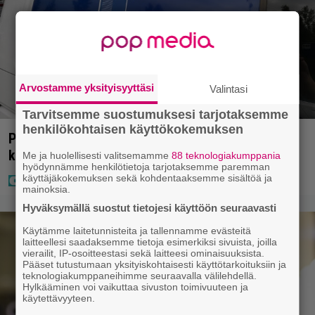
Arvostamme yksityisyyttäsi
Valintasi
Tarvitsemme suostumuksesi tarjotaksemme
henkilökohtaisen käyttökokemuksen
Poliisilla tehovalvonta – tästä kysymys ja näin
kauan kestää
Me ja huolellisesti valitsemamme
88 teknologiakumppania
hyödynnämme henkilötietoja tarjotaksemme paremman
käyttäjäkokemuksen sekä kohdentaaksemme sisältöä ja
mainoksia.
Hyväksymällä suostut tietojesi käyttöön seuraavasti
Käytämme laitetunnisteita ja tallennamme evästeitä
laitteellesi saadaksemme tietoja esimerkiksi sivuista, joilla
vierailit, IP-osoitteestasi sekä laitteesi ominaisuuksista.
Pääset tutustumaan yksityiskohtaisesti käyttötarkoituksiin ja
teknologiakumppaneihimme seuraavalla välilehdellä.
Hylkääminen voi vaikuttaa sivuston toimivuuteen ja
käytettävyyteen.