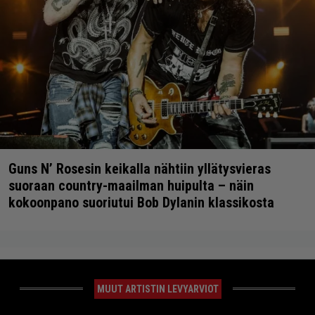
Guns N’ Rosesin keikalla nähtiin yllätysvieras
suoraan country-maailman huipulta – näin
kokoonpano suoriutui Bob Dylanin klassikosta
MUUT ARTISTIN LEVYARVIOT