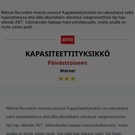
Rähinä Recordsin riveistä noussut Kapasiteettiyksikkö on vakuuttanut sekä
haastattelussa että tällä albumillakin elävänsä sataprosenttista hip hop -
elämää 24/7. Julistuksella haetaan katu-uskottavuutta, mutta asialla on
myös toinen puoli.
ARVIO
KAPASITEETTITYKSIKKÖ
Päivästtoiseen
Warner
Rähinä Recordsin riveistä noussut Kapasiteettiyksikkö on vakuuttanut
sekä haastattelussa että tällä albumillakin elävänsä sataprosenttista
hip hop -elämää 24/7. Julistuksella haetaan katu-uskottavuutta, mutta
asialla on myös toinen puoli. Jos elää liian tiukasti rapin, hip hopin,