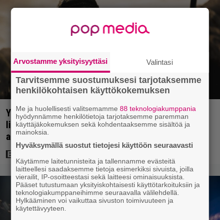
Arvostamme yksityisyyttäsi
Valintasi
Tarvitsemme suostumuksesi tarjotaksemme
henkilökohtaisen käyttökokemuksen
Me ja huolellisesti valitsemamme
88 teknologiakumppania
Yöllä tv:ssä: Sotaelokuvan näyttelijät kasvattivat
hyödynnämme henkilötietoja tarjotaksemme paremman
lihakset nopeasti erikoisella kikalla – IMDb-
käyttäjäkokemuksen sekä kohdentaaksemme sisältöä ja
mainoksia.
arvosana on 7,6
Hyväksymällä suostut tietojesi käyttöön seuraavasti
Käytämme laitetunnisteita ja tallennamme evästeitä
laitteellesi saadaksemme tietoja esimerkiksi sivuista, joilla
vierailit, IP-osoitteestasi sekä laitteesi ominaisuuksista.
Pääset tutustumaan yksityiskohtaisesti käyttötarkoituksiin ja
teknologiakumppaneihimme seuraavalla välilehdellä.
Hylkääminen voi vaikuttaa sivuston toimivuuteen ja
käytettävyyteen.