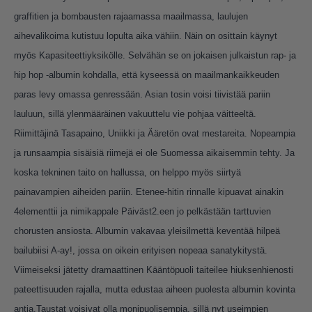
graffitien ja bombausten rajaamassa maailmassa, laulujen
aihevalikoima kutistuu lopulta aika vähiin. Näin on osittain käynyt
myös Kapasiteettiyksikölle. Selvähän se on jokaisen julkaistun rap- ja
hip hop -albumin kohdalla, että kyseessä on maailmankaikkeuden
paras levy omassa genressään. Asian tosin voisi tiivistää pariin
lauluun, sillä ylenmääräinen vakuuttelu vie pohjaa väitteeltä.
Riimittäjinä Tasapaino, Uniikki ja Ääretön ovat mestareita. Nopeampia
ja runsaampia sisäisiä riimejä ei ole Suomessa aikaisemmin tehty. Ja
koska tekninen taito on hallussa, on helppo myös siirtyä
painavampien aiheiden pariin. Etenee-hitin rinnalle kipuavat ainakin
4elementtii ja nimikappale Päiväst2.een jo pelkästään tarttuvien
chorusten ansiosta. Albumin vakavaa yleisilmettä keventää hilpeä
bailubiisi A-ay!, jossa on oikein erityisen nopeaa sanatykitystä.
Viimeiseksi jätetty dramaattinen Kääntöpuoli taiteilee hiuksenhienosti
pateettisuuden rajalla, mutta edustaa aiheen puolesta albumin kovinta
antia.Taustat voisivat olla monipuolisempia, sillä nyt useimpien