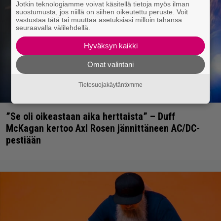
Jotkin teknologiamme voivat käsitellä tietoja myös ilman
suostumusta, jos niillä on siihen oikeutettu peruste. Voit
vastustaa tätä tai muuttaa asetuksiasi milloin tahansa
seuraavalla välilehdellä.
Hyväksyn kaikki
Omat valintani
Tietosuojakäytäntömme
”Se oli oikeastaan aika herttaista” – Duff
McKagan kertoo Axl Rosen jännittäneen AC/DC-
pestiään