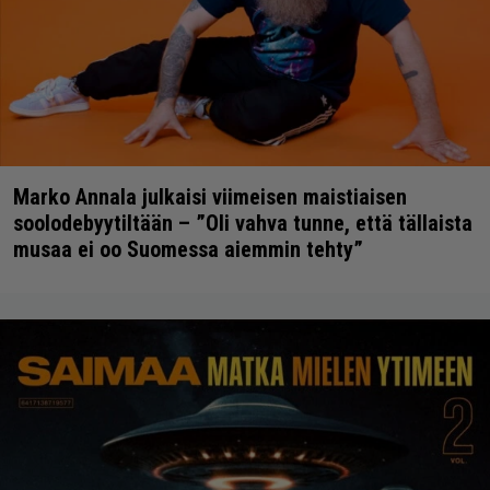
Marko Annala julkaisi viimeisen maistiaisen
soolodebyytiltään – ”Oli vahva tunne, että tällaista
musaa ei oo Suomessa aiemmin tehty”