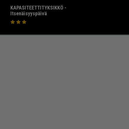
KAPASITEETTITYKSIKKÖ -
Itsenäisyyspäivä