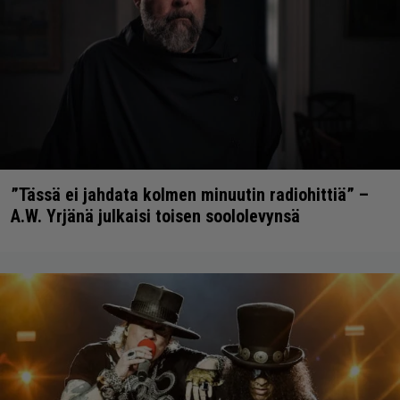
”Tässä ei jahdata kolmen minuutin radiohittiä” –
A.W. Yrjänä julkaisi toisen soololevynsä