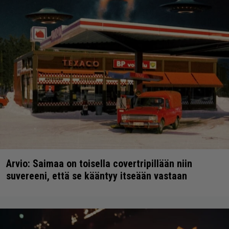
Arvio: Saimaa on toisella covertripillään niin
suvereeni, että se kääntyy itseään vastaan