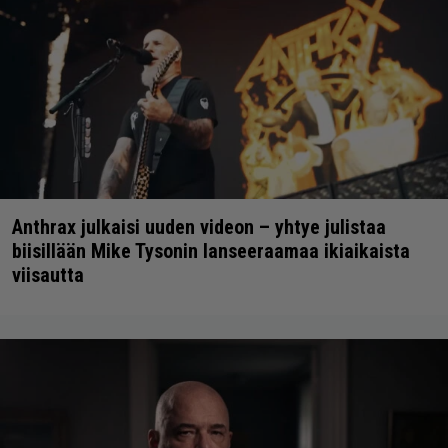
Anthrax julkaisi uuden videon – yhtye julistaa
biisillään Mike Tysonin lanseeraamaa ikiaikaista
viisautta