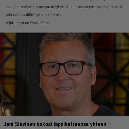
laulujen tarvikelista on varsin lyhyt: biitti ja basso rytmikoneesta sekä
pääasiassa riffittelyä koskettimilla.
Äijät, tästä on hyvä lähteä!
Jani Sievinen kokosi lapsikatraansa yhteen –