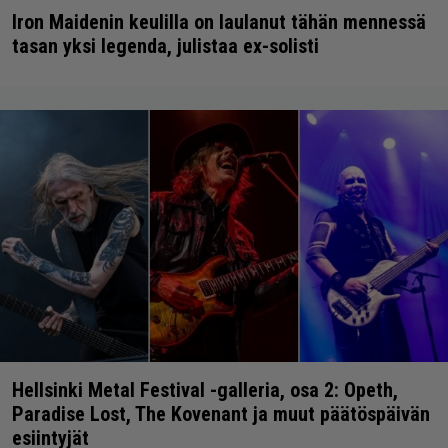
Iron Maidenin keulilla on laulanut tähän mennessä
tasan yksi legenda, julistaa ex-solisti
Hellsinki Metal Festival -galleria, osa 2: Opeth,
Paradise Lost, The Kovenant ja muut päätöspäivän
esiintyjät