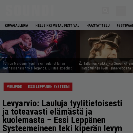
KUVAGALLERIA
HELLSINKI METAL FESTIVAL
HAASTATTELU
FESTIVAA
1.
2.
Iron Maidenin keulilla on laulanut tähän
Tällainen keikkajyrä Queen oli e
mennessä tasan yksi legenda, julistaa ex-solisti
– katso tulinen livetallenne vuodelta
MIELIPIDE
ESSI LEPPÄNEN SYSTEEMI
Levyarvio: Lauluja tyylitietoisesti
ja toteavasti elämästä ja
kuolemasta – Essi Leppänen
Systeemeineen teki kiperän levyn