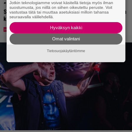
Jotkin teknologiamme voivat käsitellä tietoja myös ilman
”Mitä isompi vehje, sen paremmin kulkee” –
suostumusta, jos niillä on siihen oikeutettu peruste. Voit
Susanna Penttilä suuntasi Bangbussinsa Helsingin
vastustaa tätä tai muuttaa asetuksiasi milloin tahansa
seuraavalla välilehdellä.
keskustaan
Hyväksyn kaikki
Omat valintani
Tietosuojakäytäntömme