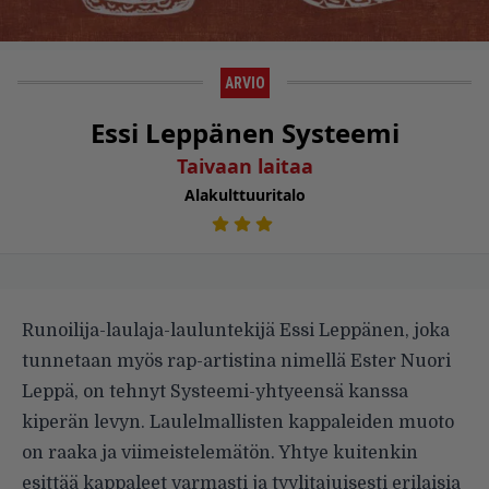
ARVIO
Essi Leppänen Systeemi
Taivaan laitaa
Alakulttuuritalo
Runoilija-laulaja-lauluntekijä Essi Leppänen, joka
tunnetaan myös rap-artistina nimellä Ester Nuori
Leppä, on tehnyt Systeemi-yhtyeensä kanssa
kiperän levyn. Laulelmallisten kappaleiden muoto
on raaka ja viimeistelemätön. Yhtye kuitenkin
esittää kappaleet varmasti ja tyylitajuisesti erilaisia