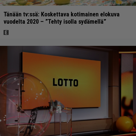
Tänään tv:ssä: Koskettava kotimainen elokuva
vuodelta 2020 – ”Tehty isolla sydämellä”