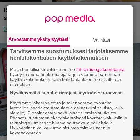
IS: Hjalliksen ja Jasminen häissä suomalainen
supertähti
Arvostamme yksityisyyttäsi
Valintasi
Tarvitsemme suostumuksesi tarjotaksemme
henkilökohtaisen käyttökokemuksen
Me ja huolellisesti valitsemamme
88 teknologiakumppania
hyödynnämme henkilötietoja tarjotaksemme paremman
käyttäjäkokemuksen sekä kohdentaaksemme sisältöä ja
mainoksia.
Hyväksymällä suostut tietojesi käyttöön seuraavasti
Käytämme laitetunnisteita ja tallennamme evästeitä
laitteellesi saadaksemme tietoja esimerkiksi sivuista, joilla
vierailit, IP-osoitteestasi sekä laitteesi ominaisuuksista.
Pääset tutustumaan yksityiskohtaisesti käyttötarkoituksiin ja
teknologiakumppaneihimme seuraavalla välilehdellä.
Hylkääminen voi vaikuttaa sivuston toimivuuteen ja
käytettävyyteen.