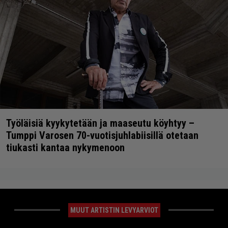
Työläisiä kyykytetään ja maaseutu köyhtyy –
Tumppi Varosen 70-vuotisjuhlabiisillä otetaan
tiukasti kantaa nykymenoon
MUUT ARTISTIN LEVYARVIOT