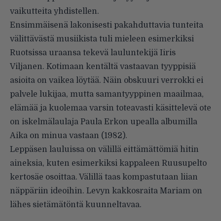
vaikutteita yhdistellen.
Ensimmäisenä lakonisesti pakahduttavia tunteita
välittävästä musiikista tuli mieleen esimerkiksi
Ruotsissa uraansa tekevä lauluntekijä Iiris
Viljanen. Kotimaan kentältä vastaavan tyyppisiä
asioita on vaikea löytää. Näin obskuuri verrokki ei
palvele lukijaa, mutta samantyyppinen maailmaa,
elämää ja kuolemaa varsin toteavasti käsittelevä ote
on iskelmälaulaja Paula Erkon upealla albumilla
Aika on minua vastaan (1982).
Leppäsen lauluissa on välillä eittämättömiä hitin
aineksia, kuten esimerkiksi kappaleen Ruusupelto
kertosäe osoittaa. Välillä taas kompastutaan liian
näppäriin ideoihin. Levyn kakkosraita Mariam on
lähes sietämätöntä kuunneltavaa.