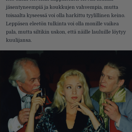
jäsentyneempiä ja koukkujen vahvempia, mutta
toisaalta kyseessä voi olla harkittu tyylillinen keino.
Leppäsen eleetön tulkinta voi olla monille vaikea
pala, mutta siltikin uskon, että näille lauluille löytyy
kuulijansa.