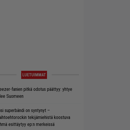
LUETUIMMAT
ezer-fanien pitkä odotus päättyy: yhtye
ulee Suomeen
si superbändi on syntynyt –
ihtoehtorockin tekijämiehistä koostuva
hmä esittäytyy ep:n merkeissä