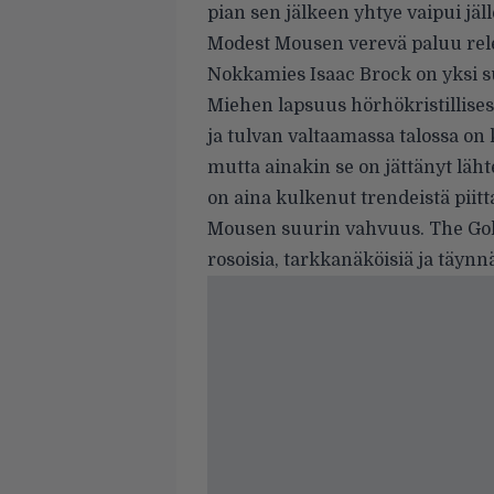
pian sen jälkeen yhtye vaipui jä
Modest Mousen verevä paluu rele
Nokkamies Isaac Brock on yksi su
Miehen lapsuus hörhökristillis
ja tulvan valtaamassa talossa on
mutta ainakin se on jättänyt lä
on aina kulkenut trendeistä piit
Mousen suurin vahvuus. The Gold
rosoisia, tarkkanäköisiä ja täyn