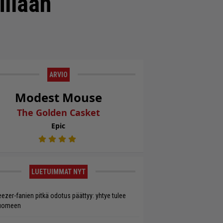
illaan
ARVIO
Modest Mouse
The Golden Casket
Epic
LUETUIMMAT NYT
ezer-fanien pitkä odotus päättyy: yhtye tulee
uomeen