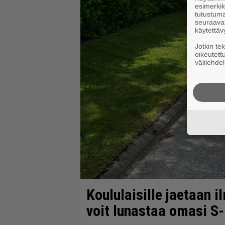
esimerkiks
tutustuma
seuraaval
käytettäv
Jotkin te
oikeutett
välilehdel
Koululaisille jaetaan i
voit lunastaa omasi S