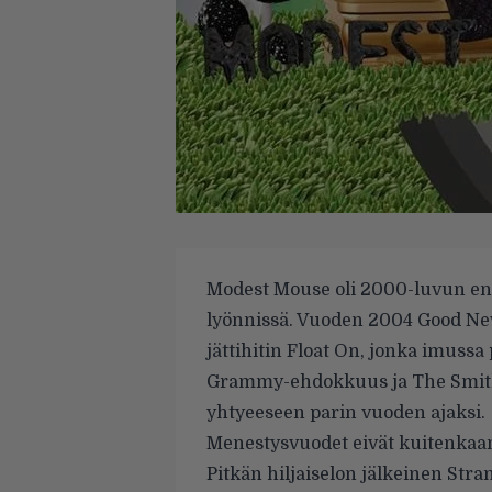
Modest Mouse oli 2000-luvun e
lyönnissä. Vuoden 2004 Good Ne
jättihitin Float On, jonka imussa
Grammy-ehdokkuus ja The Smith
yhtyeeseen parin vuoden ajaksi.
Menestysvuodet eivät kuitenkaan
Pitkän hiljaiselon jälkeinen Stra