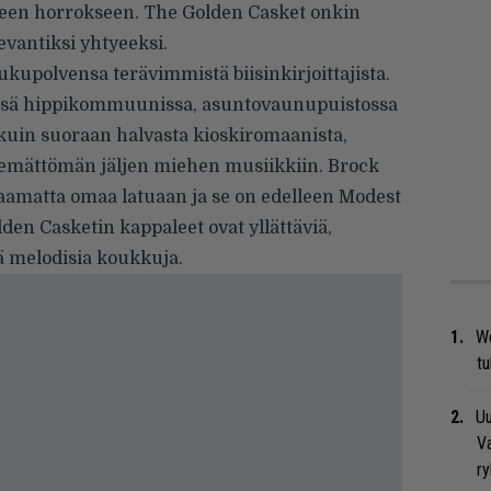
lleen horrokseen. The Golden Casket onkin
vantiksi yhtyeeksi.
kupolvensa terävimmistä biisinkirjoittajista.
essä hippikommuunissa, asuntovaunupuistossa
 kuin suoraan halvasta kioskiromaanista,
htemättömän jäljen miehen musiikkiin. Brock
taamatta omaa latuaan ja se on edelleen Modest
en Casketin kappaleet ovat yllättäviä,
nä melodisia koukkuja.
We
t
Uu
Va
ry