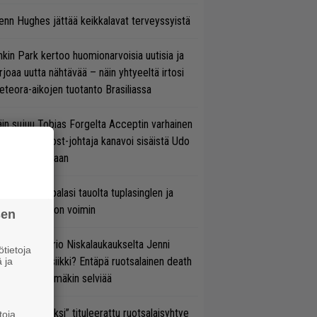
enn Hughes jättää keikkalavat terveyssyistä
nkin Park kertoo huomionarvoisia uutisia ja
rjoaa uutta nähtävää – näin yhtyeeltä irtosi
teora-aikojen tuotanto Brasiliassa
in sujuu Tobias Forgelta Acceptin varhainen
otanto – Ghost-johtaja kanavoi sisäistä Udo
rkschneideriaan
ind Channel palasi tauolta tuplasinglen ja
yttävän videon voimin
sen
ten taipuu Trio Niskalaukaukselta Jenni
tietoja
rtiaisen musiikki? Entäpä ruotsalainen death
 ja
tal? Pian tämäkin selviää
udeksi Kentiksi” tituleerattu ruotsalaisyhtye
toja