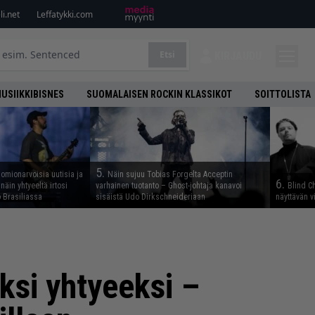
i.net
Leffatykki.com
Etsi
KIRJAUDU
USIIKKIBISNES
SUOMALAISEN ROCKIN KLASSIKOT
SOITTOLISTA
5.
uomionarvoisia uutisia ja
Näin sujuu Tobias Forgelta Acceptin
6.
näin yhtyeeltä irtosi
varhainen tuotanto – Ghost-johtaja kanavoi
Blind Ch
 Brasiliassa
sisäistä Udo Dirkschneideriaan
näyttävän v
ksi yhtyeeksi –