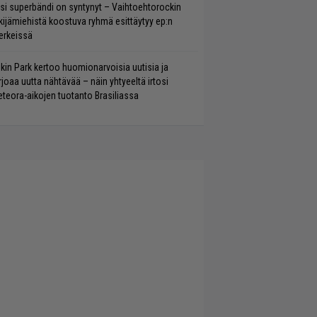
si superbändi on syntynyt – Vaihtoehtorockin
kijämiehistä koostuva ryhmä esittäytyy ep:n
rkeissä
nkin Park kertoo huomionarvoisia uutisia ja
rjoaa uutta nähtävää – näin yhtyeeltä irtosi
teora-aikojen tuotanto Brasiliassa