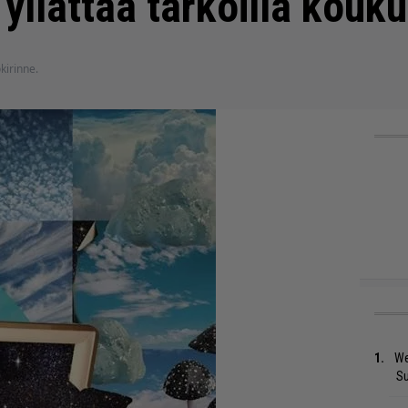
llättää tarkoilla kouku
okirinne.
We
S