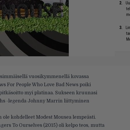
Uu
te
me
Li
ta
Me
nsimmäisellä vuosikymmenellä kovassa
ws For People Who Love Bad News poiki
 pitkäsoitto myi platinaa. Sukseen kruunasi
s -legenda Johnny Marrin liittyminen
 ole kohdelleet Modest Mousea lempeästi.
ngers To Ourselves (2015) oli kelpo teos, mutta