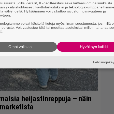
i sivuista, joilla vierailit, IP-osoitteestasi sekä laitteesi ominaisuuksista
s
an yksityiskohtaisesti käyttötarkoituksiin ja teknologiakumppaneihimm
ki
la välilehdellä. Hylkääminen voi vaikuttaa sivuston toimivuuteen ja
yyteen.
Mi
knologiamme voivat käsitellä tietoja myös ilman suostumusta, jos niillä o
u peruste. Voit vastustaa tätä tai muuttaa asetuksiasi milloin tahansa se
Jo
lä.
va
Omat valintani
Hyväksyn kaikki
Tietosuojak
lmaisia heijastinreppuja – näin
-marketista