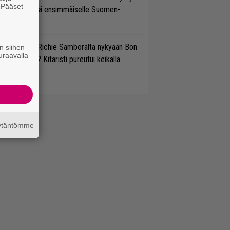
. Pääset
aapuu syksyllä ensimmäiselle Suomen-
e
ertueelleen
ten sujuvat Richie Samboralta nykyään Bon
n siihen
uraavalla
vi -hommat? Kitaristi pureutui keikalla
nhaan hittiin
äytäntömme