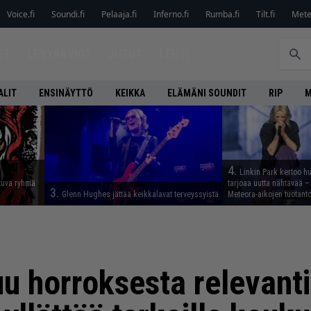
Voice.fi
Soundi.fi
Pelaaja.fi
Inferno.fi
Rumba.fi
Tilt.fi
Metel
ET
LEVYARVIOT
JUTUT
LEHTI
ALIT
ENSINÄYTTÖ
KEIKKA
ELÄMÄNI SOUNDIT
RIP
M
4.
Linkin Park kertoo h
tuva ryhmä
tarjoaa uutta nähtävää – 
3.
Glenn Hughes jättää keikkalavat terveyssyistä
Meteora-aikojen tuotanto
uu horroksesta relevanti