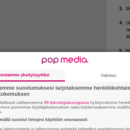
Gl
Li
ta
Me
Nä
tu
Di
vostamme yksityisyyttäsi
Valintasi
kin ja Johnny Marrin positiivissävyinen
Bl
sa antaa osviittaa kitarasankarin
nä
semme suostumuksesi tarjotaksemme henkilökohtai
ousen riveihin.
ökokemuksen
Mi
lellisesti valitsemamme
88 teknologiakumppania
hyödynnämme henkilö
Va
semme paremman käyttäjäkokemuksen sekä kohdentaaksemme sisältöä
a.
me
ällä suostut tietojesi käyttöön seuraavasti
”U
laitetunnisteita ja tallennamme evästeitä laitteellesi saadaksemme tie