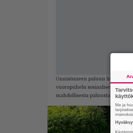
Ar
Onnistuneen paluun lisäksi Broc
vuoropuhelu sosiaalisessa medias
Tarvit
mahdollisesta paluusta Modest M
käytt
Me ja huo
tarjotak
mainoksi
Hyväksym
Käytämme 