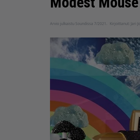
Modest Mouse y
Arvio julkaistu Soundissa 7/2021.
Kirjoittanut: Jari J