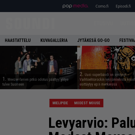
Como.fi
Episodi.fi
ETUSIVU
UUTIS
HAASTATTELU
KUVAGALLERIA
JYTÄKESÄ GO-GO
FESTIVA
2.
Uusi superbändi on syntynyt –
1.
Weezer-fanien pitkä odotus päättyy: yhtye
Vaihtoehtorockin tekijämiehistä koos
tulee Suomeen
esittäytyy ep:n merkeissä
MIELIPIDE
MODEST MOUSE
Levyarvio: Pal