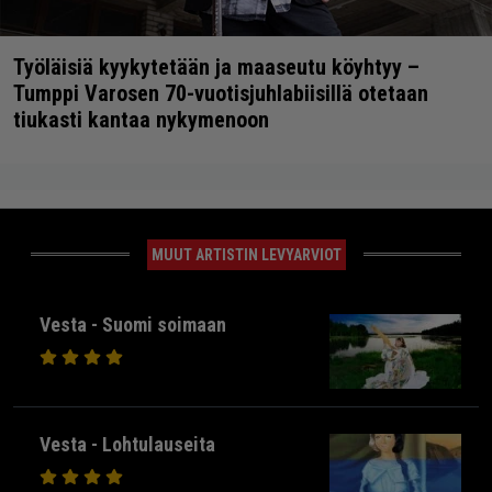
Työläisiä kyykytetään ja maaseutu köyhtyy –
Tumppi Varosen 70-vuotisjuhlabiisillä otetaan
tiukasti kantaa nykymenoon
MUUT ARTISTIN LEVYARVIOT
Vesta - Suomi soimaan
Vesta - Lohtulauseita