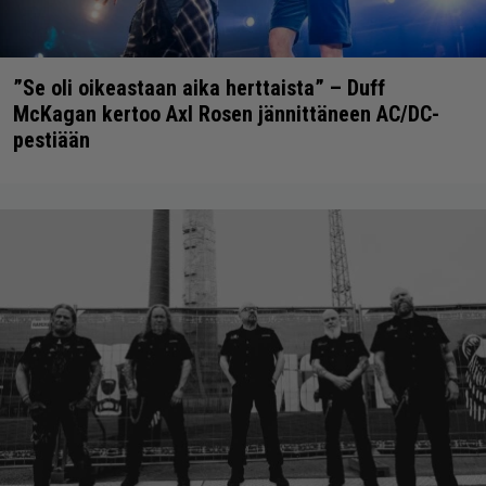
”Se oli oikeastaan aika herttaista” – Duff
McKagan kertoo Axl Rosen jännittäneen AC/DC-
pestiään