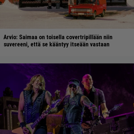
Arvio: Saimaa on toisella covertripillään niin
suvereeni, että se kääntyy itseään vastaan