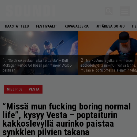
HAASTATTELU
FESTIVAALIT
KUVAGALLERIA
JYTÄKESÄ GO-GO
HE
1.
2.
”Se oli oikeastaan aika herttaista” – Duff
Marko Annala julkaisi viimeisen m
McKagan kertoo Axl Rosen jännittäneen AC/DC-
soolodebyytiltään – ”Oli vahva tunne, e
pestiään
musaa ei oo Suomessa aiemmin tehty
MIELIPIDE
VESTA
”Missä mun fucking boring normal
life”, kysyy Vesta – poptaiturin
kakkoslevyllä aurinko paistaa
synkkien pilvien takana