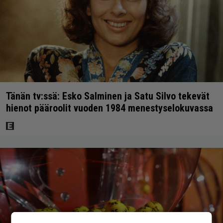
Tänän tv:ssä: Esko Salminen ja Satu Silvo tekevät
hienot pääroolit vuoden 1984 menestyselokuvassa