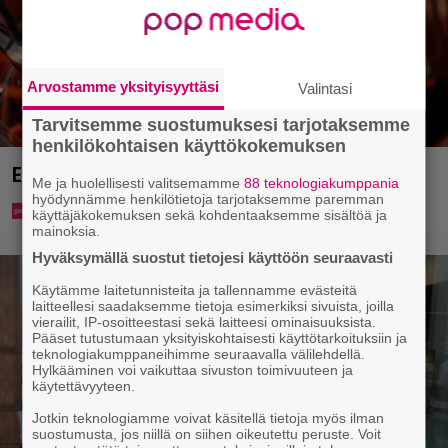
Arvostamme yksityisyyttäsi
Valintasi
Tarvitsemme suostumuksesi tarjotaksemme
henkilökohtaisen käyttökokemuksen
Eurojackpotista 80 000 euroa Suomeen – tänne
Me ja huolellisesti valitsemamme
88 teknologiakumppania
hyödynnämme henkilötietoja tarjotaksemme paremman
käyttäjäkokemuksen sekä kohdentaaksemme sisältöä ja
mainoksia.
Hyväksymällä suostut tietojesi käyttöön seuraavasti
Käytämme laitetunnisteita ja tallennamme evästeitä
laitteellesi saadaksemme tietoja esimerkiksi sivuista, joilla
vierailit, IP-osoitteestasi sekä laitteesi ominaisuuksista.
Pääset tutustumaan yksityiskohtaisesti käyttötarkoituksiin ja
teknologiakumppaneihimme seuraavalla välilehdellä.
Hylkääminen voi vaikuttaa sivuston toimivuuteen ja
käytettävyyteen.
Jotkin teknologiamme voivat käsitellä tietoja myös ilman
suostumusta, jos niillä on siihen oikeutettu peruste. Voit