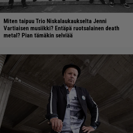
Miten taipuu Trio Niskalaukaukselta Jenni
Vartiaisen musiikki? Entäpä ruotsalainen death
metal? Pian tämäkin selviää