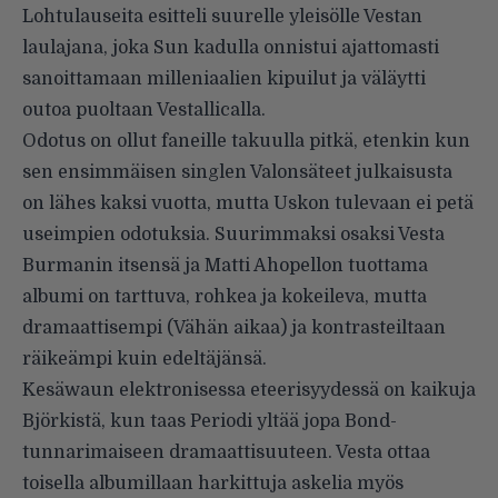
Lohtulauseita esitteli suurelle yleisölle Vestan
laulajana, joka Sun kadulla onnistui ajattomasti
sanoittamaan milleniaalien kipuilut ja väläytti
outoa puoltaan Vestallicalla.
Odotus on ollut faneille takuulla pitkä, etenkin kun
sen ensimmäisen singlen Valonsäteet julkaisusta
on lähes kaksi vuotta, mutta Uskon tulevaan ei petä
useimpien odotuksia. Suurimmaksi osaksi Vesta
Burmanin itsensä ja Matti Ahopellon tuottama
albumi on tarttuva, rohkea ja kokeileva, mutta
dramaattisempi (Vähän aikaa) ja kontrasteiltaan
räikeämpi kuin edeltäjänsä.
Kesäwaun elektronisessa eteerisyydessä on kaikuja
Björkistä, kun taas Periodi yltää jopa Bond-
tunnarimaiseen dramaattisuuteen. Vesta ottaa
toisella albumillaan harkittuja askelia myös