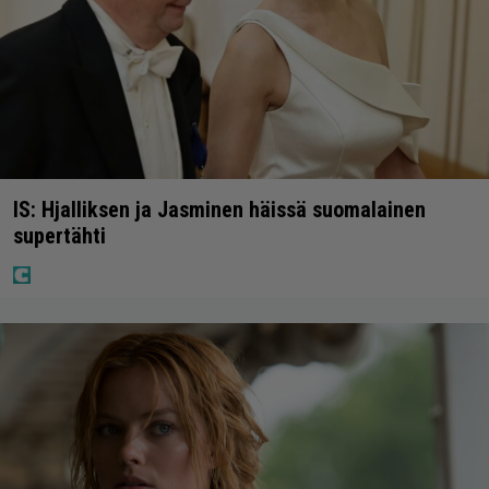
IS: Hjalliksen ja Jasminen häissä suomalainen
supertähti