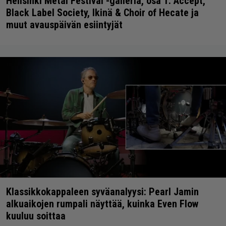
Hellsinki Metal Festival -galleria, osa 1: Accept,
Black Label Society, Ikinä & Choir of Hecate ja
muut avauspäivän esiintyjät
Klassikkokappaleen syväanalyysi: Pearl Jamin
alkuaikojen rumpali näyttää, kuinka Even Flow
kuuluu soittaa