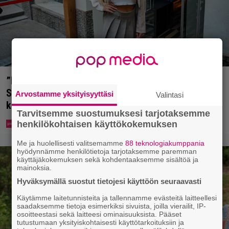
”Mitä isompi vehje, sen paremmin kulkee” –
Susanna Penttilä suuntasi Bangbussinsa Helsingin
Arvostamme yksityisyyttäsi
Valintasi
keskustaan
Tarvitsemme suostumuksesi tarjotaksemme
henkilökohtaisen käyttökokemuksen
Me ja huolellisesti valitsemamme
88 teknologiakumppania
hyödynnämme henkilötietoja tarjotaksemme paremman
käyttäjäkokemuksen sekä kohdentaaksemme sisältöä ja
mainoksia.
Hyväksymällä suostut tietojesi käyttöön seuraavasti
Käytämme laitetunnisteita ja tallennamme evästeitä laitteellesi
saadaksemme tietoja esimerkiksi sivuista, joilla vierailit, IP-
osoitteestasi sekä laitteesi ominaisuuksista. Pääset
tutustumaan yksityiskohtaisesti käyttötarkoituksiin ja