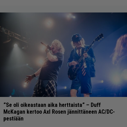
”Se oli oikeastaan aika herttaista” – Duff
McKagan kertoo Axl Rosen jännittäneen AC/DC-
pestiään