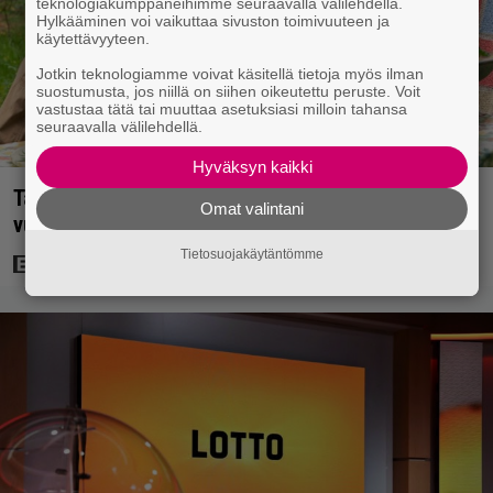
teknologiakumppaneihimme seuraavalla välilehdellä.
Hylkääminen voi vaikuttaa sivuston toimivuuteen ja
käytettävyyteen.
Jotkin teknologiamme voivat käsitellä tietoja myös ilman
suostumusta, jos niillä on siihen oikeutettu peruste. Voit
vastustaa tätä tai muuttaa asetuksiasi milloin tahansa
seuraavalla välilehdellä.
Hyväksyn kaikki
Tänään tv:ssä: Koskettava kotimainen elokuva
Omat valintani
vuodelta 2020 – ”Tehty isolla sydämellä”
Tietosuojakäytäntömme