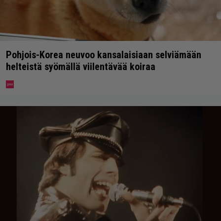
Pohjois-Korea neuvoo kansalaisiaan selviämään
helteistä syömällä viilentävää koiraa