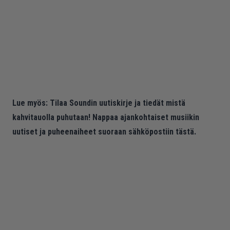
Lue myös:
Tilaa Soundin uutiskirje ja tiedät mistä
kahvitauolla puhutaan! Nappaa ajankohtaiset musiikin
uutiset ja puheenaiheet suoraan sähköpostiin tästä.