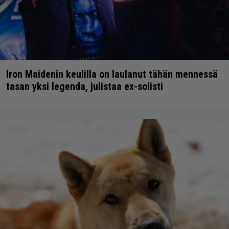
Iron Maidenin keulilla on laulanut tähän mennessä
tasan yksi legenda, julistaa ex-solisti