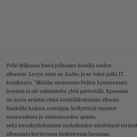
Pelle Miljoona Band julkaisee kesällä uuden
albumin. Levyn nimi on
Kaiho
, ja se tulee julki 17.
kesäkuuta. ”Mitään aiemmista Pellen kymmenistä
levyistä ei ole valmisteltu yhtä pieteetillä. Kyseessä
on myös artistin ehkä henkilökohtaisin albumi.
Raidoilla kaikuu nostalgia, hellyttävät muistot
nuoruudesta ja viattomuuden ajoista
sekä kuuskytlukuisten melodioiden siivittämät tarinat
albumista kertovassa tiedotteessa luvataan.