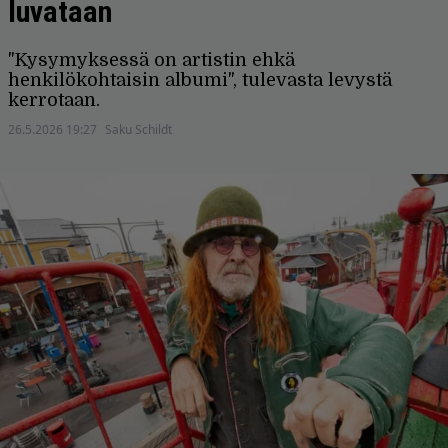
luvataan
"Kysymyksessä on artistin ehkä
henkilökohtaisin albumi", tulevasta levystä
kerrotaan.
26.5.2026 19:27
Saku Schildt