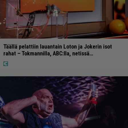
Täällä pelattiin lauantain Loton ja Jokerin isot
rahat – Tokmannilla, ABC:lla, netissä…