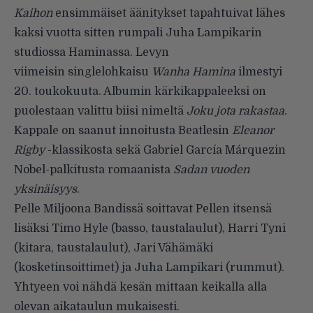
Kaihon
ensimmäiset äänitykset tapahtuivat lähes
kaksi vuotta sitten rumpali Juha Lampikarin
studiossa Haminassa. Levyn
viimeisin singlelohkaisu
Wanha Hamina
ilmestyi
20. toukokuuta. Albumin kärkikappaleeksi on
puolestaan valittu biisi nimeltä
Joku jota rakastaa
.
Kappale on saanut innoitusta
Beatlesin
Eleanor
Rigby
-klassikosta sekä Gabriel García Márquezin
Nobel-palkitusta romaanista
Sadan vuoden
yksinäisyys
.
Pelle Miljoona Bandissä soittavat Pellen itsensä
lisäksi Timo Hyle (basso, taustalaulut), Harri Tyni
(kitara, taustalaulut), Jari Vähämäki
(kosketinsoittimet) ja Juha Lampikari (rummut).
Yhtyeen voi nähdä kesän mittaan keikalla alla
olevan aikataulun mukaisesti.