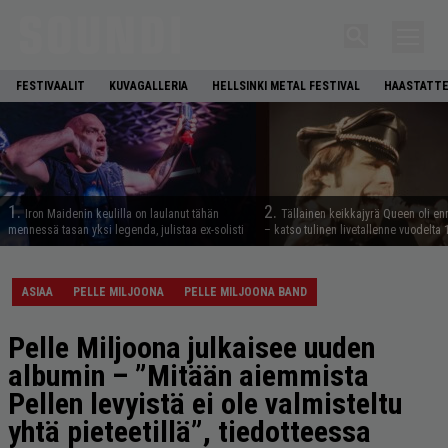
FESTIVAALIT
KUVAGALLERIA
HELLSINKI METAL FESTIVAL
HAASTATTE
1.
2.
Iron Maidenin keulilla on laulanut tähän
Tällainen keikkajyrä Queen oli e
mennessä tasan yksi legenda, julistaa ex-solisti
– katso tulinen livetallenne vuodelta
ASIAA
PELLE MILJOONA
PELLE MILJOONA BAND
Pelle Miljoona julkaisee uuden
albumin – ”Mitään aiemmista
Pellen levyistä ei ole valmisteltu
yhtä pieteetillä”, tiedotteessa