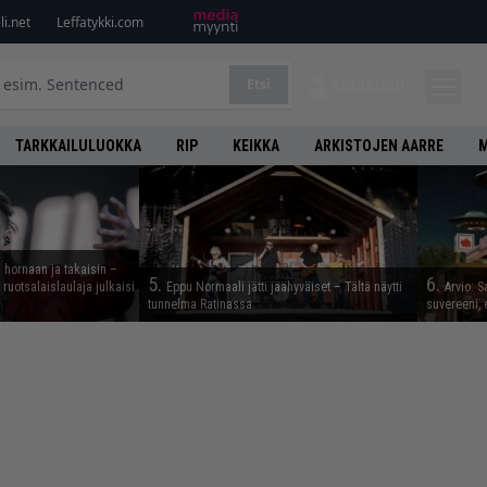
i.net
Leffatykki.com
Etsi
KIRJAUDU
TARKKAILULUOKKA
RIP
KEIKKA
ARKISTOJEN AARRE
M
 hornaan ja takaisin –
5.
6.
ruotsalaislaulaja julkaisi
Eppu Normaali jätti jäähyväiset – Tältä näytti
Arvio: S
tunnelma Ratinassa
suvereeni, 