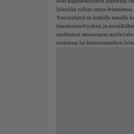
ovat häpeilemätöntä historian toi
lyömään niihin omaa leimaansa.
Tommyland on kaikilla tasoilla 
itsestäänselvyyksiä ja musiikillis
osoittanut omaavansa myös raivo
rummun tai kameramiehen lyöm