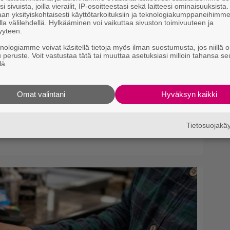
i sivuista, joilla vierailit, IP-osoitteestasi sekä laitteesi ominaisuuksista
en
an yksityiskohtaisesti käyttötarkoituksiin ja teknologiakumppaneihimm
la välilehdellä. Hylkääminen voi vaikuttaa sivuston toimivuuteen ja
yyteen.
knologiamme voivat käsitellä tietoja myös ilman suostumusta, jos niillä o
u peruste. Voit vastustaa tätä tai muuttaa asetuksiasi milloin tahansa se
lä.
Omat valintani
Hyväksyn kaikki
okuva jossa käytettiin
ellainen tehtiin vuonna 1998
Tietosuojak