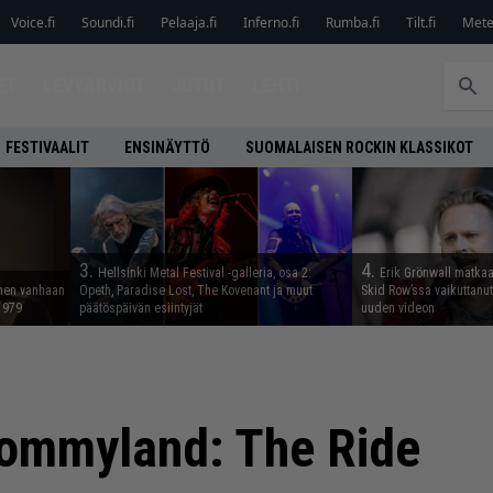
Voice.fi
Soundi.fi
Pelaaja.fi
Inferno.fi
Rumba.fi
Tilt.fi
Metel
ET
LEVYARVIOT
JUTUT
LEHTI
FESTIVAALIT
ENSINÄYTTÖ
SUOMALAISEN ROCKIN KLASSIKOT
3.
4.
Hellsinki Metal Festival -galleria, osa 2:
Erik Grönwall matkaa
nnen vanhaan
Opeth, Paradise Lost, The Kovenant ja muut
Skid Row’ssa vaikuttanut 
 1979
päätöspäivän esiintyjät
uuden videon
ommyland: The Ride