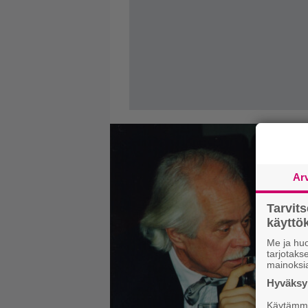
Ar
Tarvit
käytt
Me ja huo
tarjotak
mainoksi
Hyväksym
Käytämme 