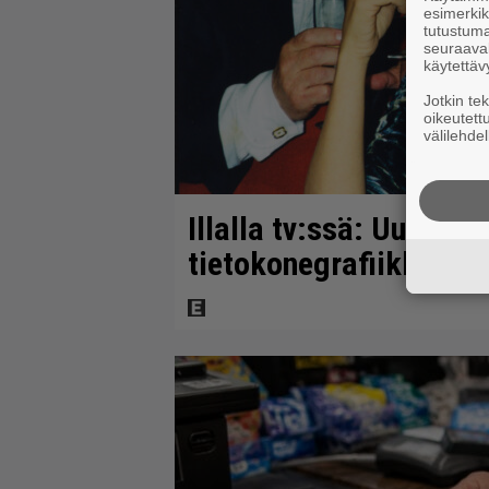
esimerkiks
tutustuma
seuraaval
käytettäv
Jotkin te
oikeutett
välilehdel
Illalla tv:ssä: Uuno-el
tietokonegrafiikkaa? S