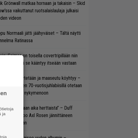
ik Grönwall matkaa hornaan ja takaisin – Skid
w’ssa vaikuttanut ruotsalaislaulaja julkaisi
uden videon
pu Normaali jätti jäähyväiset – Tältä näytti
nnelma Ratinassa
vio: Saimaa on toisella covertripillään niin
vereeni, että se kääntyy itseään vastaan
öläisiä kyykytetään ja maaseutu köyhtyy –
mppi Varosen 70-vuotisjuhlabiisillä otetaan
ukasti kantaa nykymenoon
sen
e oli oikeastaan aika herttaista” – Duff
tietoja
 ja
cKagan kertoo Axl Rosen jännittäneen
C/DC-pestiään
toja
il Young julkaisee uuden albumin –