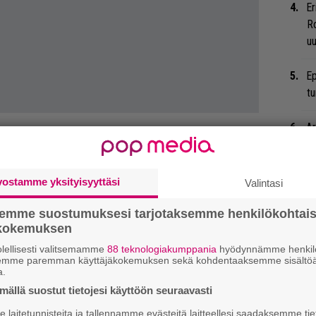
Er
Ro
u
Ep
tu
Ar
su
Ty
vostamme yksityisyyttäsi
Valintasi
Tu
ti
semme suostumuksesi tarjotaksemme henkilökohtai
ökokemuksen
”S
lellisesti valitsemamme
88 teknologiakumppania
hyödynnämme henkilö
semme paremman käyttäjäkokemuksen sekä kohdentaaksemme sisältöä
M
a.
A
ällä suostut tietojesi käyttöön seuraavasti
laitetunnisteita ja tallennamme evästeitä laitteellesi saadaksemme tie
Ne