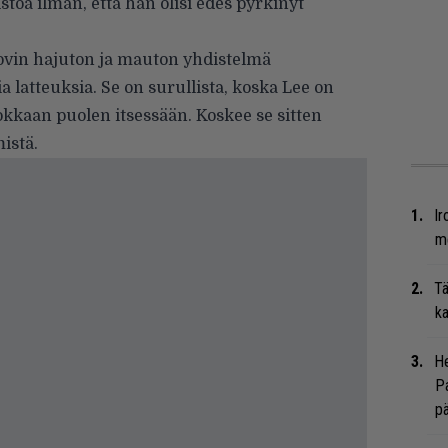
stoa ilman, että hän olisi edes pyrkinyt
kovin hajuton ja mauton yhdistelmä
ia latteuksia. Se on surullista, koska Lee on
kkaan puolen itsessään. Koskee se sitten
istä.
Ir
me
Tä
ka
He
Pa
pä