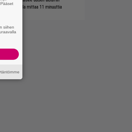
. Pääset
simaistiaisella mittaa 11 minuuttia
e
n siihen
uraavalla
äytäntömme