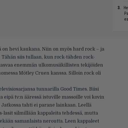
He
Pa
es
 on hevi kaukana. Niin on myös hard rock – ja
 Tähän siis tullaan, kun rock-tähden rock-
 kasvaa enemmän ulkomusiikillisten tekijöiden
uomessa Mötley Cruen kanssa. Silloin rock oli
evisiosarjansa tunnarilla Good Times. Biisi
 eipä tv:n ääressä istuville massoille voi kovin
 Jatkossa tahti ei parane lainkaan. Leellä
s-lasit silmillään kappaleita tehdessä, mutta
llekään samanlaista neroutta. Leen kappaleet