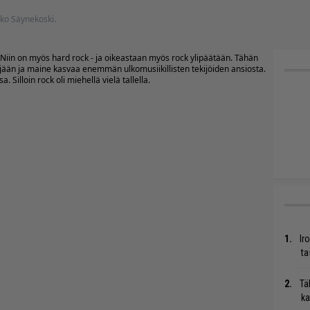
rko Säynekoski.
Niin on myös hard rock - ja oikeastaan myös rock ylipäätään. Tähän
syrjään ja maine kasvaa enemmän ulkomusiikillisten tekijöiden ansiosta.
illoin rock oli miehellä vielä tallella.
Ir
ta
Tä
ka