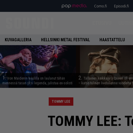
Como.fi
Episodi.fi
ETUSIVU
UUTIS
KUVAGALLERIA
HELLSINKI METAL FESTIVAL
HAASTATTELU
1.
2.
Iron Maidenin keulilla on laulanut tähän
Tällainen keikkajyrä Queen oli e
mennessä tasan yksi legenda, julistaa ex-solisti
– katso tulinen livetallenne vuodelta
TOMMY LEE
TOMMY LEE: T