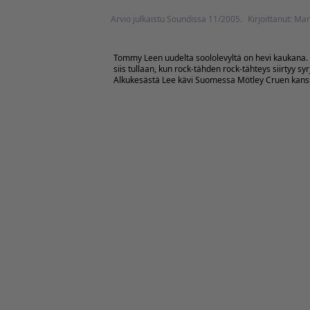
Arvio julkaistu Soundissa 11/2005.
Kirjoittanut: Ma
Tommy Leen uudelta soololevyltä on hevi kaukana. 
siis tullaan, kun rock-tähden rock-tähteys siirtyy 
Alkukesästä Lee kävi Suomessa Mötley Cruen kanssa. S