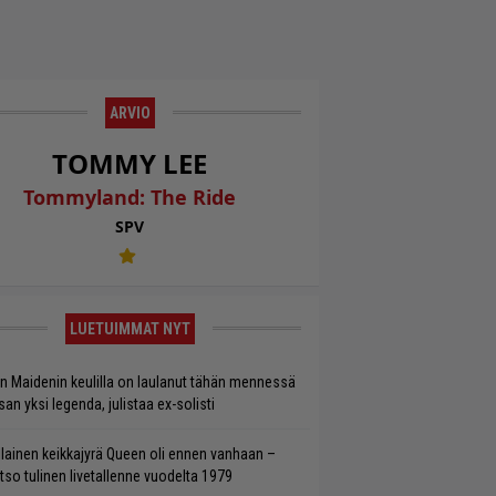
ARVIO
TOMMY LEE
Tommyland: The Ride
SPV
LUETUIMMAT NYT
on Maidenin keulilla on laulanut tähän mennessä
san yksi legenda, julistaa ex-solisti
llainen keikkajyrä Queen oli ennen vanhaan –
tso tulinen livetallenne vuodelta 1979