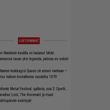
LUETUIMMAT
on Maidenin keulilla on laulanut tähän
nnessä tasan yksi legenda, julistaa ex-solisti
llainen keikkajyrä Queen oli ennen vanhaan –
tso tulinen livetallenne vuodelta 1979
llsinki Metal Festival -galleria, osa 2: Opeth,
radise Lost, The Kovenant ja muut
ätöspäivän esiintyjät