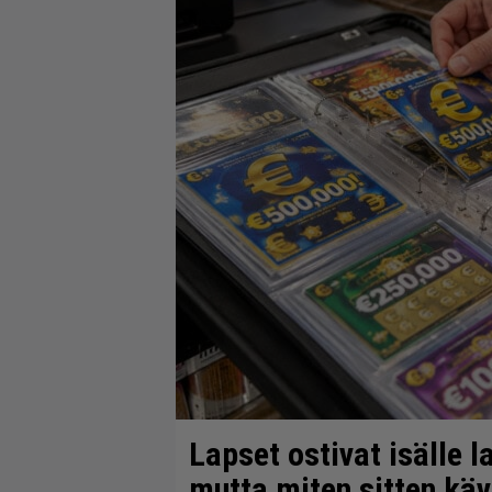
Lapset ostivat isälle l
mutta miten sitten kä