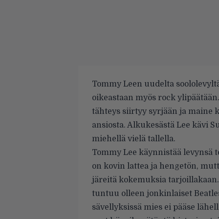
Tommy Leen uudelta soololevyltä
oikeastaan myös rock ylipäätään.
tähteys siirtyy syrjään ja maine
ansiosta. Alkukesästä Lee kävi S
miehellä vielä tallella.
Tommy Lee käynnistää levynsä tel
on kovin lattea ja hengetön, mutta
järeitä kokemuksia tarjoillakaan.
tuntuu olleen jonkinlaiset Beatle
sävellyksissä mies ei pääse lähe