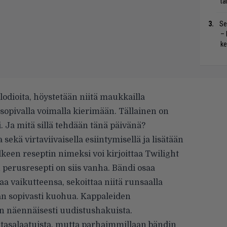
tä
Se
– 
ke
odioita, höystetään niitä maukkailla
a sopivalla voimalla kierimään. Tällainen on
. Ja mitä sillä tehdään tänä päivänä?
sekä virtaviivaisella esiintymisellä ja lisätään
keen reseptin nimeksi voi kirjoittaa Twilight
perusresepti on siis vanha. Bändi osaa
a vaikutteensa, sekoittaa niitä runsaalla
aan sopivasti kuohua. Kappaleiden
in näennäisesti uudistushakuista.
n tasalaatuista, mutta parhaimmillaan bändin