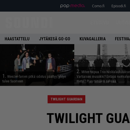
Como.fi
Episodi.fi
ETUSIVU
UUTIS
HAASTATTELU
JYTÄKESÄ GO-GO
KUVAGALLERIA
FESTIVA
2.
Miten taipuu Trio Niskalaukaukse
1.
Weezer-fanien pitkä odotus päättyy: yhtye
Vartiaisen musiikki? Entäpä ruotsala
tulee Suomeen
metal? Pian tämäkin selviää
TWILIGHT GUARDIAN
TWILIGHT GUAR