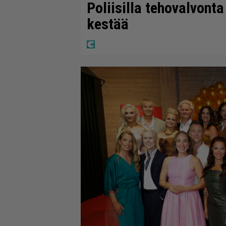
Poliisilla tehovalvont
kestää