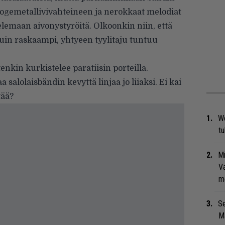
ogemetallivivahteineen ja nerokkaat melodiat
telemaan aivonystyröitä. Olkoonkin niin, että
uin raskaampi, yhtyeen tyylitaju tuntuu
nkin kurkistelee paratiisin porteilla.
 salolaisbändin kevyttä linjaa jo liiaksi. Ei kai
tää?
We
t
Mi
Va
me
Se
Ma