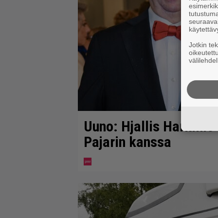
esimerkiks
tutustuma
seuraaval
käytettäv
Jotkin te
oikeutett
välilehdel
Uuno: Hjallis Harkimo
Pajarin kanssa