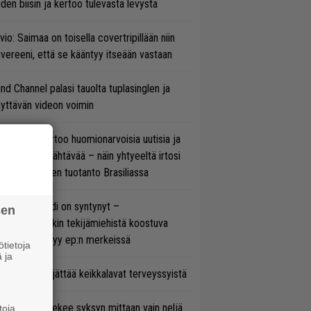
den biisin ja kertoo tulevasta levystä
vio: Saimaa on toisella covertripillään niin
vereeni, että se kääntyy itseään vastaan
ind Channel palasi tauolta tuplasinglen ja
yttävän videon voimin
nkin Park kertoo huomionarvoisia uutisia ja
rjoaa uutta nähtävää – näin yhtyeeltä irtosi
teora-aikojen tuotanto Brasiliassa
si superbändi on syntynyt –
sen
ihtoehtorockin tekijämiehistä koostuva
hmä esittäytyy ep:n merkeissä
tietoja
 ja
enn Hughes jättää keikkalavat terveyssyistä
rkko Ahola tekee syksyn mittaan vain neljä
toja