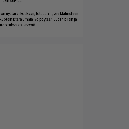
mäkin selviää
 on nyt tai ei koskaan, toteaa Yngwie Malmsteen
Ruotsin kitarajumala lyö pöytään uuden biisin ja
rtoo tulevasta levystä