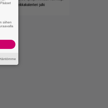
. Pääset
nserttia – keikkakalenteri julki
e
n siihen
uraavalla
äytäntömme