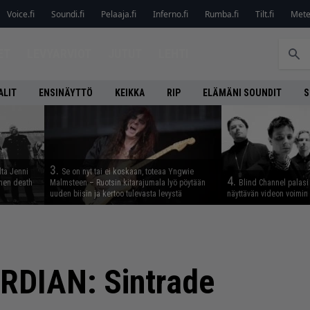
Voice.fi
Soundi.fi
Pelaaja.fi
Inferno.fi
Rumba.fi
Tilt.fi
Metel
ET
LEVYARVIOT
JUTUT
LEHTI
ALIT
ENSINÄYTTÖ
KEIKKA
RIP
ELÄMÄNI SOUNDIT
S
3.
lta Jenni
Se on nyt tai ei koskaan, toteaa Yngwie
4.
inen death
Malmsteen – Ruotsin kitarajumala lyö pöytään
Blind Channel palasi 
uuden biisin ja kertoo tulevasta levystä
näyttävän videon voimin
DIAN: Sintrade