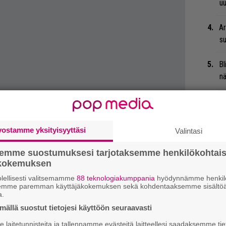
uu
Ar
su
Bl
nä
Li
ta
Me
vostamme yksityisyyttäsi
Valintasi
Uu
semme suostumuksesi tarjotaksemme henkilökohtai
Va
ökokemuksen
ry
lellisesti valitsemamme
88 teknologiakumppania
hyödynnämme henkilö
semme paremman käyttäjäkokemuksen sekä kohdentaaksemme sisältöä
a.
Gl
ällä suostut tietojesi käyttöön seuraavasti
Ja
laitetunnisteita ja tallennamme evästeitä laitteellesi saadaksemme tie