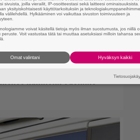
i sivuista, joilla vierailit, IP-osoitteestasi sekä laitteesi ominaisuuksista
ko
an yksityiskohtaisesti käyttötarkoituksiin ja teknologiakumppaneihimm
la välilehdellä. Hylkääminen voi vaikuttaa sivuston toimivuuteen ja
yyteen.
knologiamme voivat käsitellä tietoja myös ilman suostumusta, jos niillä o
u peruste. Voit vastustaa tätä tai muuttaa asetuksiasi milloin tahansa se
lä.
Omat valintani
Hyväksyn kaikki
Tietosuojak
 menee naimisiin Jasmine