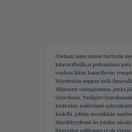
Otetaan aimo annos tarttuvia mel
kitarariffeillä ja potkaistaan pat
vanhan liiton kasarihevin resepti
Höystetään soppaa vielä ilmavalla 
tilkkanen voimajuomaa, jonka jäl
Guardians. Twilight Guardiansin 
kuitenkin nokkelasti nykyaikaista
kädellä, jolloin musiikkiin saad
ilmeikkyydessä on jotakin ainak
Sintraden valikoima ei ole täysi