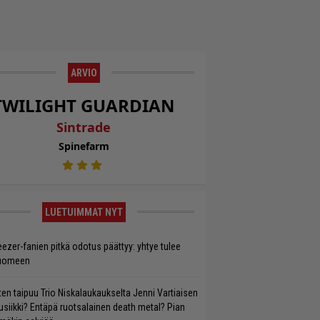
ARVIO
TWILIGHT GUARDIAN
Sintrade
Spinefarm
LUETUIMMAT NYT
ezer-fanien pitkä odotus päättyy: yhtye tulee
uomeen
ten taipuu Trio Niskalaukaukselta Jenni Vartiaisen
siikki? Entäpä ruotsalainen death metal? Pian