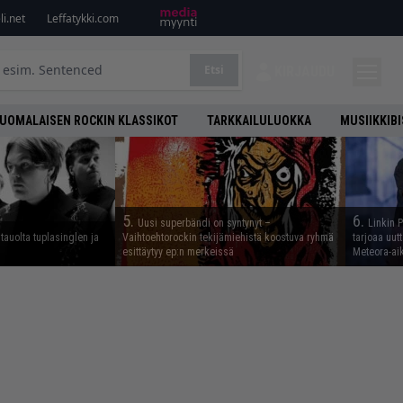
i.net
Leffatykki.com
Etsi
KIRJAUDU
UOMALAISEN ROCKIN KLASSIKOT
TARKKAILULUOKKA
MUSIIKKIB
5.
6.
Uusi superbändi on syntynyt –
Linkin 
tauolta tuplasinglen ja
Vaihtoehtorockin tekijämiehistä koostuva ryhmä
tarjoaa uut
esittäytyy ep:n merkeissä
Meteora-aik