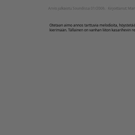
Arvio julkaistu Soundissa 01/2006.
Kirjoittanut: Ma
Otetaan aimo annos tarttuvia melodioita, höystetään 
kierimään. Tällainen on vanhan liiton kasarihevin re