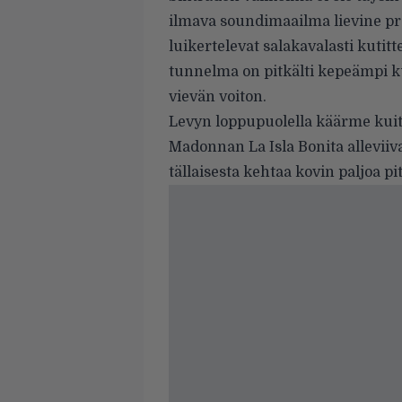
ilmava soundimaailma lievine pr
luikertelevat salakavalasti kutit
tunnelma on pitkälti kepeämpi k
vievän voiton.
Levyn loppupuolella käärme kuite
Madonnan La Isla Bonita alleviivaa
tällaisesta kehtaa kovin paljoa pi