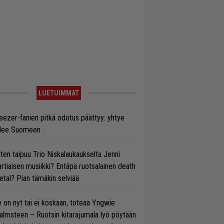
LUETUIMMAT
ezer-fanien pitkä odotus päättyy: yhtye
ulee Suomeen
ten taipuu Trio Niskalaukaukselta Jenni
rtiaisen musiikki? Entäpä ruotsalainen death
tal? Pian tämäkin selviää
 on nyt tai ei koskaan, toteaa Yngwie
lmsteen – Ruotsin kitarajumala lyö pöytään