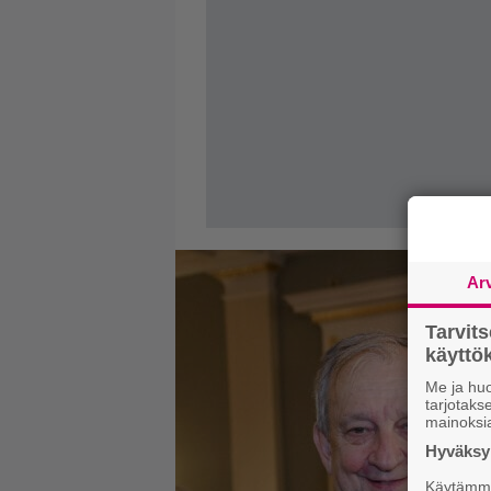
Ar
Tarvit
käytt
Me ja huo
tarjotak
mainoksi
Hyväksym
Käytämme 