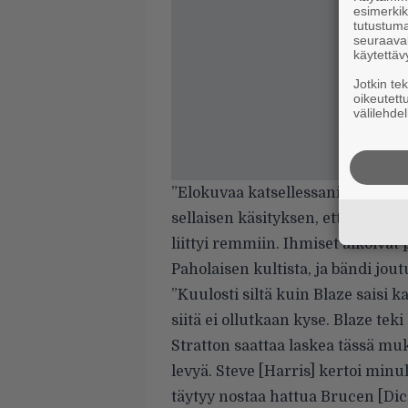
esimerkiks
tutustuma
seuraaval
käytettäv
Jotkin te
oikeutett
välilehdel
”Elokuvaa katsellessani minusta t
sellaisen käsityksen, että bändi
liittyi remmiin. Ihmiset alkoivat 
Paholaisen kultista, ja bändi jout
”Kuulosti siltä kuin Blaze saisi 
siitä ei ollutkaan kyse. Blaze tek
Stratton saattaa laskea tässä m
levyä. Steve [Harris] kertoi minu
täytyy nostaa hattua Brucen [Dic