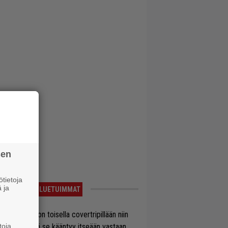
sen
tietoja
 ja
LUETUIMMAT
vio: Saimaa on toisella covertripillään niin
toja
vereeni, että se kääntyy itseään vastaan