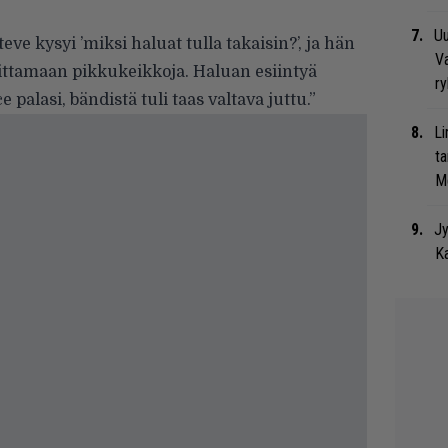
Uu
eve kysyi ’miksi haluat tulla takaisin?’, ja hän
Va
soittamaan pikkukeikkoja. Haluan esiintyä
ry
ce palasi, bändistä tuli taas valtava juttu.”
Li
ta
Me
Jy
Ka