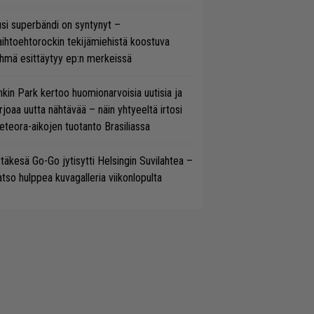
si superbändi on syntynyt –
ihtoehtorockin tekijämiehistä koostuva
hmä esittäytyy ep:n merkeissä
nkin Park kertoo huomionarvoisia uutisia ja
rjoaa uutta nähtävää – näin yhtyeeltä irtosi
teora-aikojen tuotanto Brasiliassa
täkesä Go-Go jytisytti Helsingin Suvilahtea –
tso hulppea kuvagalleria viikonlopulta