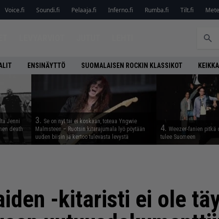
Voice.fi
Soundi.fi
Pelaaja.fi
Inferno.fi
Rumba.fi
Tilt.fi
Metel
ET
LEVYARVIOT
JUTUT
LEHTI
ALIT
ENSINÄYTTÖ
SUOMALAISEN ROCKIN KLASSIKOT
KEIKKA
3.
lta Jenni
Se on nyt tai ei koskaan, toteaa Yngwie
4.
inen death
Malmsteen – Ruotsin kitarajumala lyö pöytään
Weezer-fanien pitkä 
uuden biisin ja kertoo tulevasta levystä
tulee Suomeen
iden -kitaristi ei ole tä