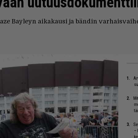
vaan uutuusdokumenttii
laze Bayleyn aikakausi ja bändin varhaisvaih
Ar
su
Mi
mu
tä
Se
– 
ke