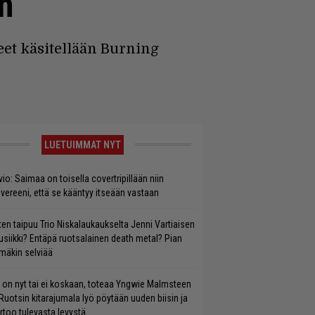
n
eet käsitellään Burning
LUETUIMMAT NYT
vio: Saimaa on toisella covertripillään niin
vereeni, että se kääntyy itseään vastaan
ten taipuu Trio Niskalaukaukselta Jenni Vartiaisen
siikki? Entäpä ruotsalainen death metal? Pian
mäkin selviää
 on nyt tai ei koskaan, toteaa Yngwie Malmsteen
Ruotsin kitarajumala lyö pöytään uuden biisin ja
rtoo tulevasta levystä