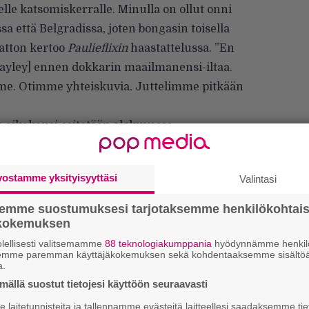
elle katsomiskerralle. Minulla on ollut onni
sa että Belgradissa, joten bongasin toisella
ratton kertoo
Paulieflixin
haastattelussa. ”En
Bayley] ennen dokkarin maailmanensi-iltaa.
mme. Otimme yhteiskuvia. Juttelimme pitkään
n aikakausi esitetään elokuvassa.
vostamme yksityisyyttäsi
Valintasi
semme suostumuksesi tarjotaksemme henkilökohtai
ökokemuksen
lellisesti valitsemamme
88 teknologiakumppania
hyödynnämme henkilö
semme paremman käyttäjäkokemuksen sekä kohdentaaksemme sisältöä
a.
ällä suostut tietojesi käyttöön seuraavasti
Ar
laitetunnisteita ja tallennamme evästeitä laitteellesi saadaksemme tie
su