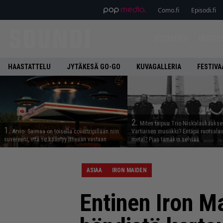
Como.fi
Episodi.fi
ETUSIVU
UUTIS
HAASTATTELU
JYTÄKESÄ GO-GO
KUVAGALLERIA
FESTIVA
2.
Miten taipuu Trio Niskalaukaukse
1.
Arvio: Saimaa on toisella covertripillään niin
Vartiaisen musiikki? Entäpä ruotsala
suvereeni, että se kääntyy itseään vastaan
metal? Pian tämäkin selviää
ASIAA
IRON MAIDEN
Entinen Iron Ma