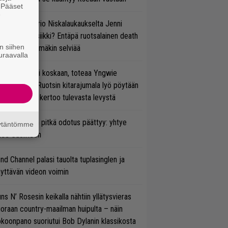
. Pääset
e
ten taipuu Trio Niskalaukaukselta Jenni
rtiaisen musiikki? Entäpä ruotsalainen death
n siihen
tal? Pian tämäkin selviää
uraavalla
 on nyt tai ei koskaan, toteaa Yngwie
lmsteen – Ruotsin kitarajumala lyö pöytään
den biisin ja kertoo tulevasta levystä
ezer-fanien pitkä odotus päättyy: yhtye
äytäntömme
ulee Suomeen
ind Channel palasi tauolta tuplasinglen ja
yttävän videon voimin
ns N’ Rosesin keikalla nähtiin yllätysvieras
oraan country-maailman huipulta – näin
koonpano suoriutui Bob Dylanin klassikosta