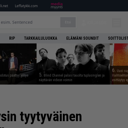
i.net
Leffatykki.com
Etsi
KIRJAUDU
RIP
TARKKAILULUOKKA
ELÄMÄNI SOUNDIT
SOITTOLIS
6.
Uusi su
5.
odotus päättyy: yhtye
Blind Channel palasi tauolta tuplasinglen ja
Vaihtoehto
näyttävän videon voimin
esittäytyy 
ysin tyytyväinen