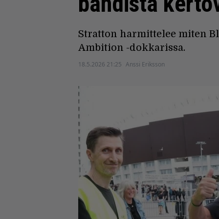
bändistä kerto
Stratton harmittelee miten B
Ambition -dokkarissa.
18.5.2026 21:25
Anssi Eriksson