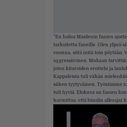
”En halua Maidenin fanien ajattel
tarkoitettu faneille. Olen ylpeä 
vuonna, siitä mitä toin pöytään.
aggressiivinen. Mukaan tarvitt
joten kitaroiden erottelu ja lau
Kappaleista tuli vähän mielenkii
siihen tyytyväinen. Työstimme t
tuli hyviä. Elokuva on fanien ka
harmittaa, että bändin alkuajat kä