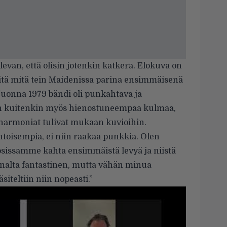
evan, että olisin jotenkin katkera. Elokuva on
siitä mitä tein Maidenissa parina ensimmäisenä
 Vuonna 1979 bändi oli punkahtava ja
iin kuitenkin myös hienostuneempaa kulmaa,
luharmoniat tulivat mukaan kuvioihin.
ntoisempia, ei niin raakaa punkkia. Olen
osissamme kahta ensimmäistä levyä ja niistä
nnalta fantastinen, mutta vähän minua
siteltiin niin nopeasti.”