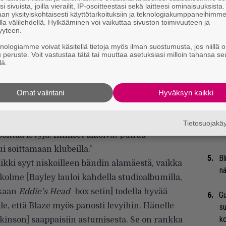
i sivuista, joilla vierailit, IP-osoitteestasi sekä laitteesi ominaisuuksista
an yksityiskohtaisesti käyttötarkoituksiin ja teknologiakumppaneihimm
la välilehdellä. Hylkääminen voi vaikuttaa sivuston toimivuuteen ja
Mi
yyteen.
Va
knologiamme voivat käsitellä tietoja myös ilman suostumusta, jos niillä o
me
u peruste. Voit vastustaa tätä tai muuttaa asetuksiasi milloin tahansa se
lä.
Se
Ma
Omat valintani
Hyväksyn kaikki
uu
untui pahalta Blazen puolesta, sillä siitä sai
 lähti luisumaan alamäkeen heti kun Blaze
We
Tietosuojak
t
polttaa levyjä. Ihmiset alkoivat puhua
ui soittamaan klubeilla.”
Bl
kaikki syyt niskoilleen bändin alamäestä, vaikka
nä
i kolme [Bayley lauloi kahdella studioalbumilla,
ukaan
Eddie’s Head
-box setin] todella hyvää
Gu
lle, että Blaze myös panosti levyihin. Hänelle
su
ko
kinson] saappaisiin astumisesta. Se on rankka