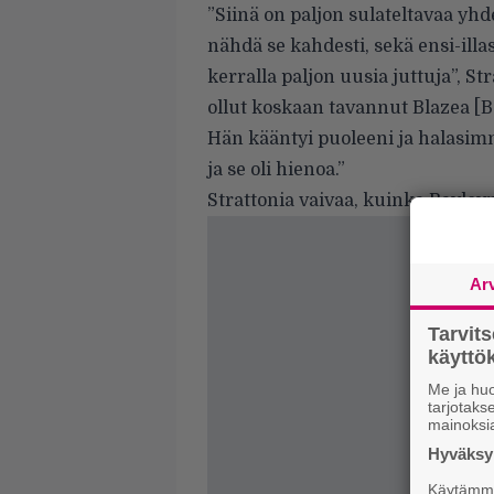
”Siinä on paljon sulateltavaa yhd
nähdä se kahdesti, sekä ensi-illas
kerralla paljon uusia juttuja”, St
ollut koskaan tavannut Blazea [
Hän kääntyi puoleeni ja halasi
ja se oli hienoa.”
Strattonia vaivaa, kuinka Bayley
Ar
Tarvit
käytt
Me ja huo
tarjotak
mainoksi
Hyväksym
Käytämme 