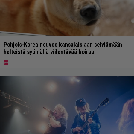
Pohjois-Korea neuvoo kansalaisiaan selviämään
helteistä syömällä viilentävää koiraa