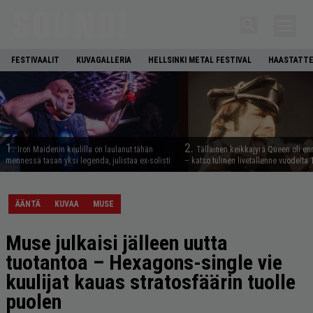
FESTIVAALIT
KUVAGALLERIA
HELLSINKI METAL FESTIVAL
HAASTATTE
1.
2.
Iron Maidenin keulilla on laulanut tähän
Tällainen keikkajyrä Queen oli e
mennessä tasan yksi legenda, julistaa ex-solisti
– katso tulinen livetallenne vuodelta
ÄÄNTÄ
KUVAA
MUSE
Muse julkaisi jälleen uutta
tuotantoa – Hexagons-single vie
kuulijat kauas stratosfäärin tuolle
puolen