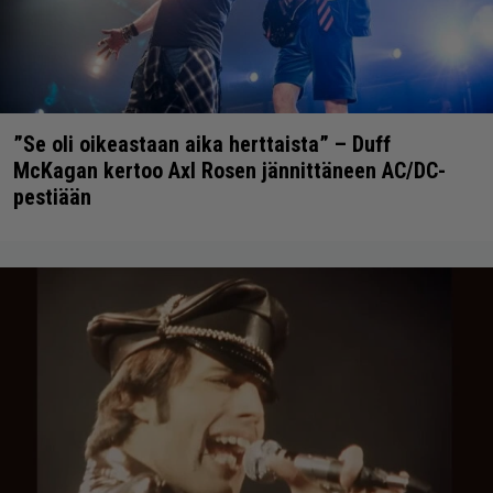
”Se oli oikeastaan aika herttaista” – Duff
McKagan kertoo Axl Rosen jännittäneen AC/DC-
pestiään