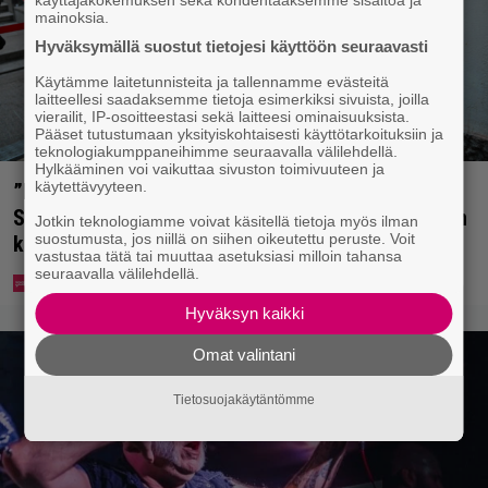
mainoksia.
Hyväksymällä suostut tietojesi käyttöön seuraavasti
Käytämme laitetunnisteita ja tallennamme evästeitä
laitteellesi saadaksemme tietoja esimerkiksi sivuista, joilla
vierailit, IP-osoitteestasi sekä laitteesi ominaisuuksista.
Pääset tutustumaan yksityiskohtaisesti käyttötarkoituksiin ja
teknologiakumppaneihimme seuraavalla välilehdellä.
Hylkääminen voi vaikuttaa sivuston toimivuuteen ja
käytettävyyteen.
”Mitä isompi vehje, sen paremmin kulkee” –
Susanna Penttilä suuntasi Bangbussinsa Helsingin
Jotkin teknologiamme voivat käsitellä tietoja myös ilman
suostumusta, jos niillä on siihen oikeutettu peruste. Voit
keskustaan
vastustaa tätä tai muuttaa asetuksiasi milloin tahansa
seuraavalla välilehdellä.
Hyväksyn kaikki
Omat valintani
Tietosuojakäytäntömme