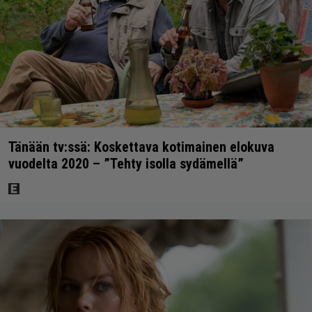
Tänään tv:ssä: Koskettava kotimainen elokuva
vuodelta 2020 – ”Tehty isolla sydämellä”