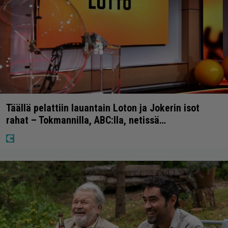
Täällä pelattiin lauantain Loton ja Jokerin isot
rahat – Tokmannilla, ABC:lla, netissä…