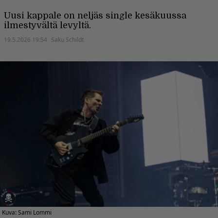
Uusi kappale on neljäs single kesäkuussa
ilmestyvältä levyltä.
19.5.2026 19:54
Saku Schildt
Kuva: Sami Lommi