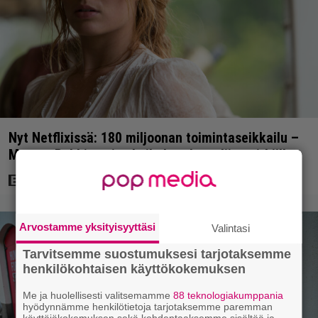
Nyt Netflixissä: 180 miljoonan toimintaseikkailu –
Margot Robbie vei seksikohtauksen liian pitkälle
Arvostamme yksityisyyttäsi
Valintasi
Tarvitsemme suostumuksesi tarjotaksemme
henkilökohtaisen käyttökokemuksen
Me ja huolellisesti valitsemamme
88 teknologiakumppania
hyödynnämme henkilötietoja tarjotaksemme paremman
käyttäjäkokemuksen sekä kohdentaaksemme sisältöä ja