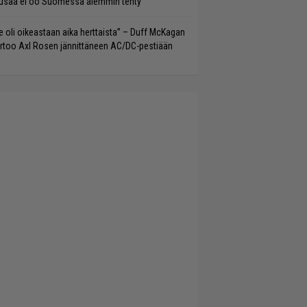
saa ei oo Suomessa aiemmin tehty”
e oli oikeastaan aika herttaista” – Duff McKagan
rtoo Axl Rosen jännittäneen AC/DC-pestiään