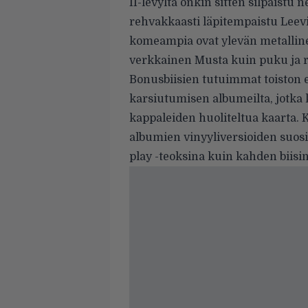
II-levyltä onkin sitten silpaistu 
rehvakkaasti läpitempaistu Leevi
komeampia ovat ylevän metalline
verkkainen Musta kuin puku ja r
Bonusbiisien tutuimmat toiston e
karsiutumisen albumeilta, jotka 
kappaleiden huoliteltua kaarta. 
albumien vinyyliversioiden suosim
play -teoksina kuin kahden biisi