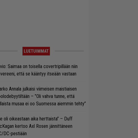
LUETUIMMAT
vio: Saimaa on toisella covertripillään niin
vereeni, että se kääntyy itseään vastaan
rko Annala julkaisi viimeisen maistiaisen
olodebyytiltään – ”Oli vahva tunne, että
llaista musaa ei oo Suomessa aiemmin tehty”
e oli oikeastaan aika herttaista” – Duff
cKagan kertoo Axl Rosen jännittäneen
C/DC-pestiään