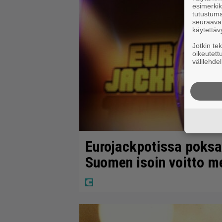
esimerkiks
tutustuma
seuraaval
käytettäv
Jotkin te
oikeutett
välilehdel
Eurojackpotissa poksah
Suomen isoin voitto m