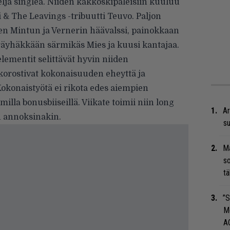
neljä singleä. Niiden kakkoskipaleisiin kuuluu
 & The Leavings -tribuutti Teuvo. Paljon
n Mintun ja Vernerin häävalssi, painokkaan
äyhäkkään särmikäs Mies ja kuusi kantajaa.
lementit selittävät hyvin niiden
korostivat kokonaisuuden eheyttä ja
Kokonaistyötä ei rikota edes aiempien
illa bonusbiiseillä. Viikate toimii niin long
Ar
n annoksinakin.
su
Ma
so
tä
”S
M
A