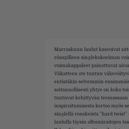
Marraskuun laulut kasvoivat sitt
rönsyilleen singlekokoelman voi
voimakappaleet painottuvat aivan 
Viikatteen ote tuntuu väkevöity
entistäkin selvemmin ensimmäisest
soitannollisesti yhtye on koko t
tuntuvat kehittyvän teemassaan
inspiroitumisesta kertoo myös se,
singlellä ronskeista ”hard twist”
laululla täysin albumiraitojen tas