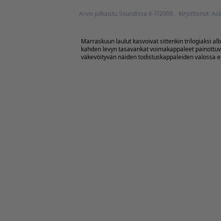
Arvio julkaistu Soundissa 6-7/2008.
Kirjoittanut: As
Marraskuun laulut kasvoivat sittenkin trilogiaksi a
kahden levyn tasavankat voimakappaleet painottuvat 
väkevöityvän näiden todistuskappaleiden valossa 