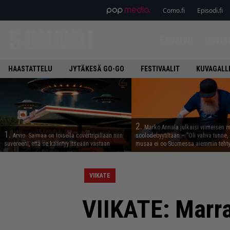
Como.fi
Episodi.fi
ETUSIVU
UUTIS
HAASTATTELU
JYTÄKESÄ GO-GO
FESTIVAALIT
KUVAGALL
2.
Marko Annala julkaisi viimeisen m
1.
Arvio: Saimaa on toisella covertripillään niin
soolodebyytiltään – ”Oli vahva tunne, e
suvereeni, että se kääntyy itseään vastaan
musaa ei oo Suomessa aiemmin tehty
VIIKATE
VIIKATE: Marra