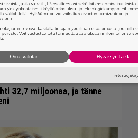
i sivuista, joilla vierailit, IP-osoitteestasi sekä laitteesi ominaisuuksista
Se
an yksityiskohtaisesti käyttötarkoituksiin ja teknologiakumppaneihimm
la välilehdellä. Hylkääminen voi vaikuttaa sivuston toimivuuteen ja
Ma
yyteen.
uu
knologiamme voivat käsitellä tietoja myös ilman suostumusta, jos niillä o
u peruste. Voit vastustaa tätä tai muuttaa asetuksiasi milloin tahansa se
lä.
Omat valintani
Hyväksyn kaikki
Tietosuojak
ti 32,7 miljoonaa, ja tänne
eni