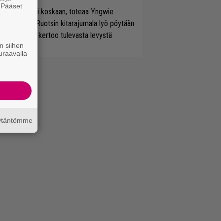
. Pääset
 on nyt tai ei koskaan, toteaa Yngwie
e
lmsteen – Ruotsin kitarajumala lyö pöytään
den biisin ja kertoo tulevasta levystä
n siihen
uraavalla
äytäntömme