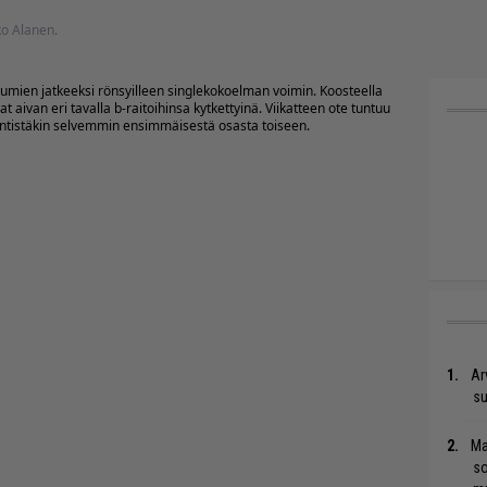
ko Alanen.
lbumien jatkeeksi rönsyilleen singlekokoelman voimin. Koosteella
aivan eri tavalla b-raitoihinsa kytkettyinä. Viikatteen ote tuntuu
entistäkin selvemmin ensimmäisestä osasta toiseen.
Ar
su
Ma
so