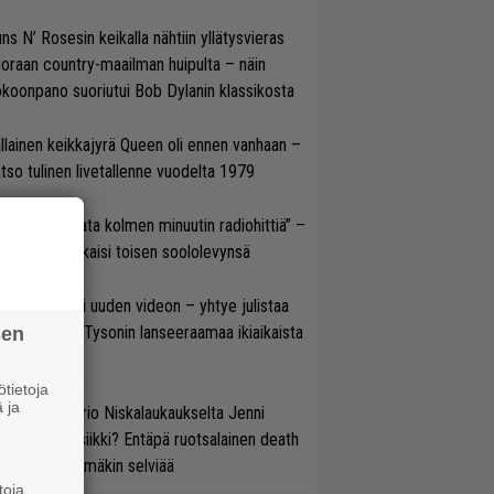
ns N’ Rosesin keikalla nähtiin yllätysvieras
oraan country-maailman huipulta – näin
koonpano suoriutui Bob Dylanin klassikosta
llainen keikkajyrä Queen oli ennen vanhaan –
tso tulinen livetallenne vuodelta 1979
ässä ei jahdata kolmen minuutin radiohittiä” –
W. Yrjänä julkaisi toisen soololevynsä
thrax julkaisi uuden videon – yhtye julistaa
isillään Mike Tysonin lanseeraamaa ikiaikaista
sen
isautta
tietoja
 ja
ten taipuu Trio Niskalaukaukselta Jenni
rtiaisen musiikki? Entäpä ruotsalainen death
tal? Pian tämäkin selviää
toja