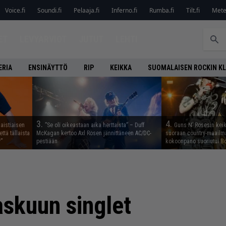
Voice.fi
Soundi.fi
Pelaaja.fi
Inferno.fi
Rumba.fi
Tilt.fi
Metel
ET
LEVYARVIOT
JUTUT
LEHTI
ERIA
ENSINÄYTTÖ
RIP
KEIKKA
SUOMALAISEN ROCKIN K
3.
4.
aistiaisen
”Se oli oikeastaan aika herttaista” – Duff
Guns N’ Rosesin keika
ttä tällaista
McKagan kertoo Axl Rosen jännittäneen AC/DC-
suoraan country-maailma
”
pestiään
kokoonpano suoriutui Bo
skuun singlet