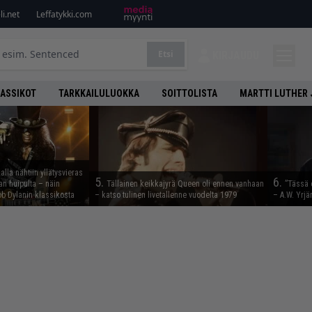
i.net
Leffatykki.com
Etsi
KIRJAUDU
LASSIKOT
TARKKAILULUOKKA
SOITTOLISTA
MARTTI LUTHER 
lla nähtiin yllätysvieras
5.
6.
n huipulta – näin
Tällainen keikkajyrä Queen oli ennen vanhaan
”Tässä 
b Dylanin klassikosta
– katso tulinen livetallenne vuodelta 1979
– A.W. Yrjä