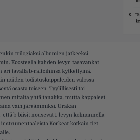
mu
”S
ke
enkin trilogiaksi albumien jatkeeksi
min. Koosteella kahden levyn tasavankat
eri tavalla b-raitoihinsa kytkettyinä.
vän näiden todistuskappaleiden valossa
ä osasta toiseen. Tyylillisesti tai
oimen mitalta yhtä tanakka, mutta kappaleet
 aina vain järeämmiksi. Urakan
 että b-biisit nousevat I-levyn kolmannella
 -instrumentaaleista Korkeat kotkain tiet -
alle.