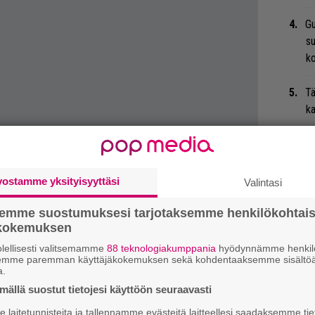
Gu
su
ko
Tä
ka
”T
A.
vostamme yksityisyyttäsi
Valintasi
An
bi
semme suostumuksesi tarjotaksemme henkilökohtai
ökokemuksen
vi
lellisesti valitsemamme
88 teknologiakumppania
hyödynnämme henkilö
semme paremman käyttäjäkokemuksen sekä kohdentaaksemme sisältöä
Mi
a.
Va
ällä suostut tietojesi käyttöön seuraavasti
me
laitetunnisteita ja tallennamme evästeitä laitteellesi saadaksemme tie