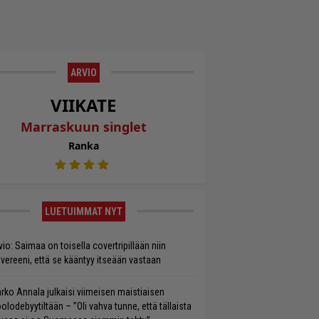
ARVIO
VIIKATE
Marraskuun singlet
Ranka
LUETUIMMAT NYT
vio: Saimaa on toisella covertripillään niin
vereeni, että se kääntyy itseään vastaan
rko Annala julkaisi viimeisen maistiaisen
olodebyytiltään – ”Oli vahva tunne, että tällaista