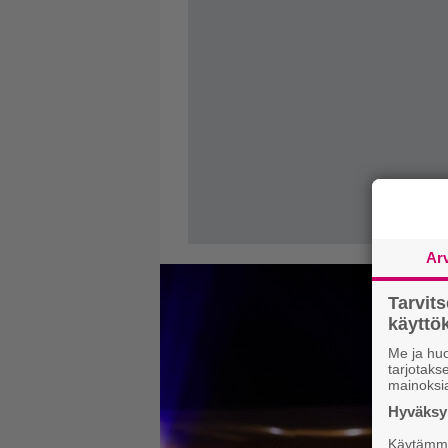
Ar
Tarvit
käytt
Me ja huo
tarjotak
mainoksi
Hyväksym
Käytämme 