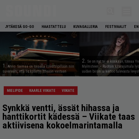
JYTÄKESÄ GO-GO
HAASTATTELU
KUVAGALLERIA
FESTIVAALIT
EN
2.
Se on nyt tai ei koskaan, toteaa Y
1.
Arvio: Saimaa on toisella covertripillään niin
Malmsteen – Ruotsin kitarajumala ly
suvereeni, että se kääntyy itseään vastaan
uuden biisin ja kertoo tulevasta levys
MIELIPIDE
KAARLE VIIKATE
VIIKATE
Synkkä ventti, ässät hihassa ja
hanttikortit kädessä – Viikate taas
aktiivisena kokoelmarintamalla