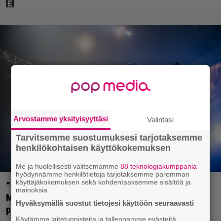
Arvostamme yksityisyyttäsi
Valintasi
Tarvitsemme suostumuksesi tarjotaksemme
henkilökohtaisen käyttökokemuksen
Me ja huolellisesti valitsemamme
88 teknologiakumppania
hyödynnämme henkilötietoja tarjotaksemme paremman
käyttäjäkokemuksen sekä kohdentaaksemme sisältöä ja
”Se oli oikeastaan aika herttaista” – Duff
mainoksia.
McKagan kertoo Axl Rosen jännittäneen AC/DC-
Hyväksymällä suostut tietojesi käyttöön seuraavasti
pestiään
Käytämme laitetunnisteita ja tallennamme evästeitä