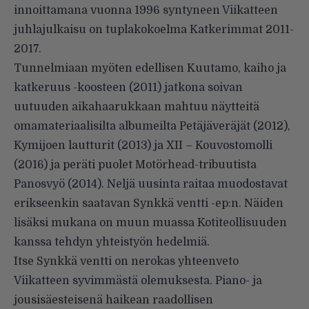
innoittamana vuonna 1996 syntyneen Viikatteen
juhlajulkaisu on tuplakokoelma Katkerimmat 2011-
2017.
Tunnelmiaan myöten edellisen Kuutamo, kaiho ja
katkeruus -koosteen (2011) jatkona soivan
uutuuden aikahaarukkaan mahtuu näytteitä
omamateriaalisilta albumeilta Petäjäveräjät (2012),
Kymijoen lautturit (2013) ja XII – Kouvostomolli
(2016) ja peräti puolet Motörhead-tribuutista
Panosvyö (2014). Neljä uusinta raitaa muodostavat
erikseenkin saatavan Synkkä ventti -ep:n. Näiden
lisäksi mukana on muun muassa Kotiteollisuuden
kanssa tehdyn yhteistyön hedelmiä.
Itse Synkkä ventti on nerokas yhteenveto
Viikatteen syvimmästä olemuksesta. Piano- ja
jousisäesteisenä haikean raadollisen