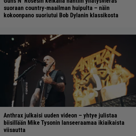
Guns N’ Rosesin keikalla nähtiin yllätysvieras
suoraan country-maailman huipulta – näin
kokoonpano suoriutui Bob Dylanin klassikosta
Anthrax julkaisi uuden videon – yhtye julistaa
biisillään Mike Tysonin lanseeraamaa ikiaikaista
viisautta