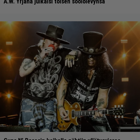
A.W. Yrjänä julkaisi toisen soololevynsä