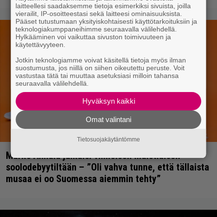
laitteellesi saadaksemme tietoja esimerkiksi sivuista, joilla
vierailit, IP-osoitteestasi sekä laitteesi ominaisuuksista.
Pääset tutustumaan yksityiskohtaisesti käyttötarkoituksiin ja
teknologiakumppaneihimme seuraavalla välilehdellä.
Hylkääminen voi vaikuttaa sivuston toimivuuteen ja
käytettävyyteen.
Jotkin teknologiamme voivat käsitellä tietoja myös ilman
suostumusta, jos niillä on siihen oikeutettu peruste. Voit
vastustaa tätä tai muuttaa asetuksiasi milloin tahansa
seuraavalla välilehdellä.
Hyväksyn kaikki
Omat valintani
Tietosuojakäytäntömme
Marko Annala julkaisi viimeisen maistiaisen
soolodebyytiltään – ”Oli vahva tunne, että tällaista
musaa ei oo Suomessa aiemmin tehty”