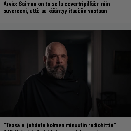
Arvio: Saimaa on toisella covertripillään niin
suvereeni, että se kääntyy itseään vastaan
”Tässä ei jahdata kolmen minuutin radiohittiä” –