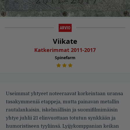
ARVIO
Viikate
Katkerimmat 2011-2017
Spinefarm
Useimmat yhtyeet noteeraavat korkeintaan uransa
tasakymmeniä etappeja, mutta painavan metallin
rautalankaisin, iskelmällisin ja suomifilmimäisin
yhtye juhlii 21 elinvuottaan totutun synkkään ja
humoristiseen tyyliinsä. Lyijykomppanian keikan