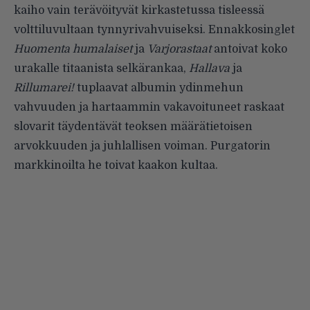
kaiho vain terävöityvät kirkastetussa tisleessä
volttiluvultaan tynnyrivahvuiseksi. Ennakkosinglet
Huomenta humalaiset
ja
Varjorastaat
antoivat koko
urakalle titaanista selkärankaa,
Hallava
ja
Rillumarei!
tuplaavat albumin ydinmehun
vahvuuden ja hartaammin vakavoituneet raskaat
slovarit täydentävät teoksen määrätietoisen
arvokkuuden ja juhlallisen voiman. Purgatorin
markkinoilta he toivat kaakon kultaa.