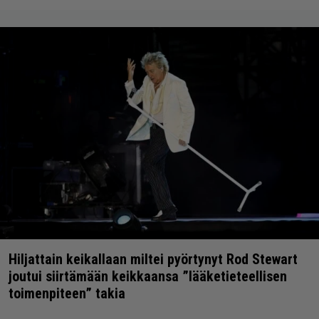
Hiljattain keikallaan miltei pyörtynyt Rod Stewart
joutui siirtämään keikkaansa ”lääketieteellisen
toimenpiteen” takia