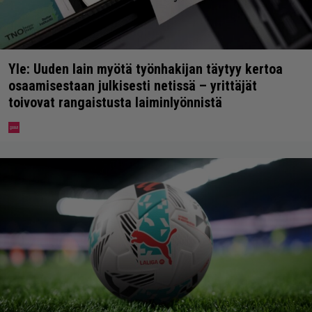
Yle: Uuden lain myötä työnhakijan täytyy kertoa
osaamisestaan julkisesti netissä – yrittäjät
toivovat rangaistusta laiminlyönnistä