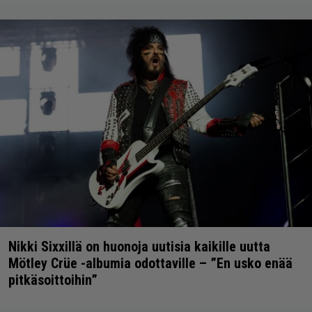
Nikki Sixxillä on huonoja uutisia kaikille uutta
Mötley Crüe -albumia odottaville – ”En usko enää
pitkäsoittoihin”