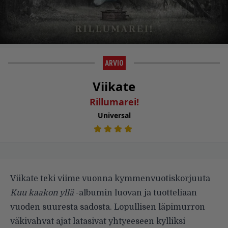
ARVIO
Viikate
Rillumarei!
Universal
Viikate teki viime vuonna kymmenvuotiskorjuuta
Kuu kaakon yllä
-albumin luovan ja tuotteliaan
vuoden suuresta sadosta. Lopullisen läpimurron
väkivahvat ajat latasivat yhtyeeseen kylliksi