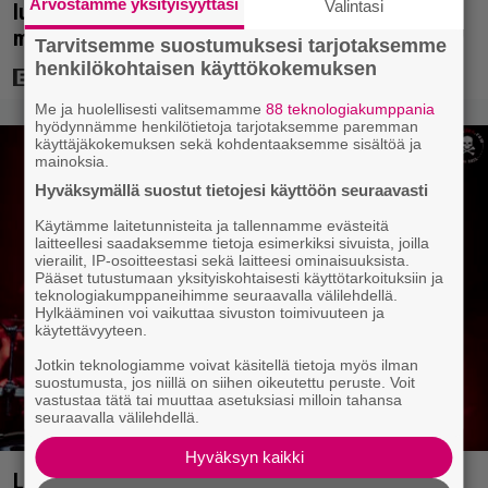
Arvostamme yksityisyyttäsi
Valintasi
luvun klassikosta tehdyssä leffassa – mukana 5
minuutin laskuvarjohyppy
Tarvitsemme suostumuksesi tarjotaksemme
henkilökohtaisen käyttökokemuksen
Me ja huolellisesti valitsemamme
88 teknologiakumppania
hyödynnämme henkilötietoja tarjotaksemme paremman
käyttäjäkokemuksen sekä kohdentaaksemme sisältöä ja
mainoksia.
Hyväksymällä suostut tietojesi käyttöön seuraavasti
Käytämme laitetunnisteita ja tallennamme evästeitä
laitteellesi saadaksemme tietoja esimerkiksi sivuista, joilla
vierailit, IP-osoitteestasi sekä laitteesi ominaisuuksista.
Pääset tutustumaan yksityiskohtaisesti käyttötarkoituksiin ja
teknologiakumppaneihimme seuraavalla välilehdellä.
Hylkääminen voi vaikuttaa sivuston toimivuuteen ja
käytettävyyteen.
Jotkin teknologiamme voivat käsitellä tietoja myös ilman
suostumusta, jos niillä on siihen oikeutettu peruste. Voit
vastustaa tätä tai muuttaa asetuksiasi milloin tahansa
seuraavalla välilehdellä.
Hyväksyn kaikki
Laiva on lastattu raskaalla musiikilla – Hellsinki