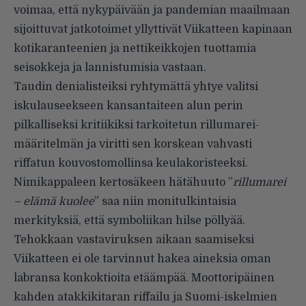
voimaa, että nykypäivään ja pandemian maailmaan
sijoittuvat jatkotoimet yllyttivät Viikatteen kapinaan
kotikaranteenien ja nettikeikkojen tuottamia
seisokkeja ja lannistumisia vastaan.
Taudin denialisteiksi ryhtymättä yhtye valitsi
iskulauseekseen kansantaiteen alun perin
pilkalliseksi kritiikiksi tarkoitetun rillumarei-
määritelmän ja viritti sen korskean vahvasti
riffatun kouvostomollinsa keulakoristeeksi.
Nimikappaleen kertosäkeen hätähuuto ”
rillumarei
– elämä kuolee
” saa niin monitulkintaisia
merkityksiä, että symboliikan hilse pöllyää.
Tehokkaan vastaviruksen aikaan saamiseksi
Viikatteen ei ole tarvinnut hakea aineksia oman
labransa konkoktioita etäämpää. Moottoripäinen
kahden atakkikitaran riffailu ja Suomi-iskelmien