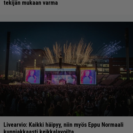
tekijän mukaan varma
Livearvio: Kaikki häipyy, niin myös Eppu Normaali
kunniakkaasti keikkalavoilta