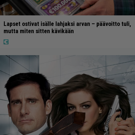
Lapset ostivat isälle lahjaksi arvan – päävoitto tuli,
mutta miten sitten kävikään