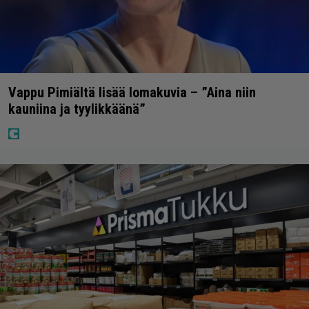
Vappu Pimiältä lisää lomakuvia – ”Aina niin
kauniina ja tyylikkäänä”