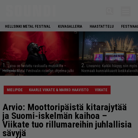
HELLSINKI METAL FESTIVAL
KUVAGALLERIA
HAASTATTELU
FESTIVAA
1.
2.
Laiva on lastattu raskaalla musiikilla –
Livearvio: Kaikki häipyy, niin myö
Hellsinki Metal Festivalin risteilyn ohjelma julki
Normaali kunniakkaasti keikkalavoilt
MIELIPIDE
KAARLE VIIKATE & MARKO HAAVISTO
VIIKATE
Arvio: Moottoripäistä kitarajytää
ja Suomi-iskelmän kaihoa –
Viikate tuo rillumareihin juhlallisia
sävyjä