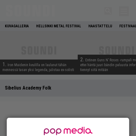
KUVAGALLERIA
HELLSINKI METAL FESTIVAL
HAASTATTELU
FESTIVAA
2.
Entinen Guns N’ Roses -rumpali mu
1.
Iron Maidenin keulilla on laulanut tähän
ettei häntä juuri bändin paluusta info
mennessä tasan yksi legenda, julistaa ex-solisti
tiennyt siitä mitään
Sibelius Academy Folk