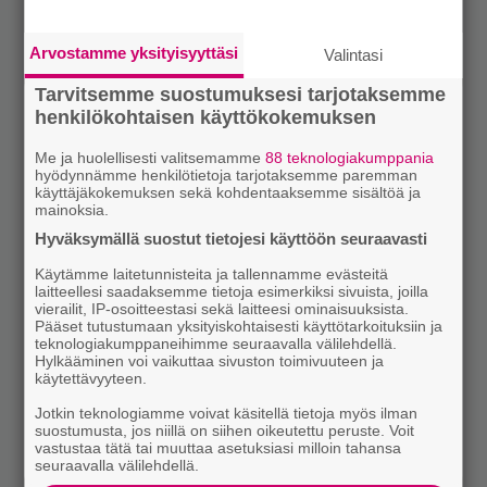
Arvostamme yksityisyyttäsi
Valintasi
Tarvitsemme suostumuksesi tarjotaksemme
henkilökohtaisen käyttökokemuksen
Me ja huolellisesti valitsemamme
88 teknologiakumppania
hyödynnämme henkilötietoja tarjotaksemme paremman
käyttäjäkokemuksen sekä kohdentaaksemme sisältöä ja
mainoksia.
Hyväksymällä suostut tietojesi käyttöön seuraavasti
Käytämme laitetunnisteita ja tallennamme evästeitä
laitteellesi saadaksemme tietoja esimerkiksi sivuista, joilla
vierailit, IP-osoitteestasi sekä laitteesi ominaisuuksista.
Pääset tutustumaan yksityiskohtaisesti käyttötarkoituksiin ja
teknologiakumppaneihimme seuraavalla välilehdellä.
Hylkääminen voi vaikuttaa sivuston toimivuuteen ja
käytettävyyteen.
Jotkin teknologiamme voivat käsitellä tietoja myös ilman
suostumusta, jos niillä on siihen oikeutettu peruste. Voit
vastustaa tätä tai muuttaa asetuksiasi milloin tahansa
seuraavalla välilehdellä.