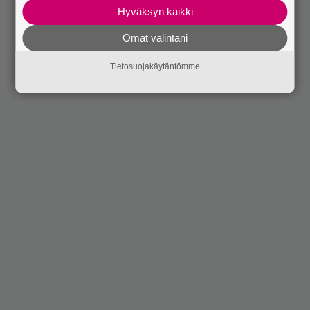
Hyväksyn kaikki
Omat valintani
Tietosuojakäytäntömme