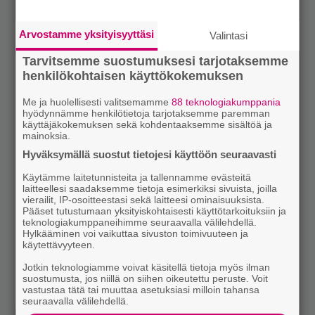
Arvostamme yksityisyyttäsi
Valintasi
Tarvitsemme suostumuksesi tarjotaksemme
henkilökohtaisen käyttökokemuksen
Me ja huolellisesti valitsemamme
88 teknologiakumppania
hyödynnämme henkilötietoja tarjotaksemme paremman
käyttäjäkokemuksen sekä kohdentaaksemme sisältöä ja
mainoksia.
Hyväksymällä suostut tietojesi käyttöön seuraavasti
Käytämme laitetunnisteita ja tallennamme evästeitä
laitteellesi saadaksemme tietoja esimerkiksi sivuista, joilla
vierailit, IP-osoitteestasi sekä laitteesi ominaisuuksista.
Pääset tutustumaan yksityiskohtaisesti käyttötarkoituksiin ja
teknologiakumppaneihimme seuraavalla välilehdellä.
Hylkääminen voi vaikuttaa sivuston toimivuuteen ja
käytettävyyteen.
Jotkin teknologiamme voivat käsitellä tietoja myös ilman
suostumusta, jos niillä on siihen oikeutettu peruste. Voit
vastustaa tätä tai muuttaa asetuksiasi milloin tahansa
seuraavalla välilehdellä.