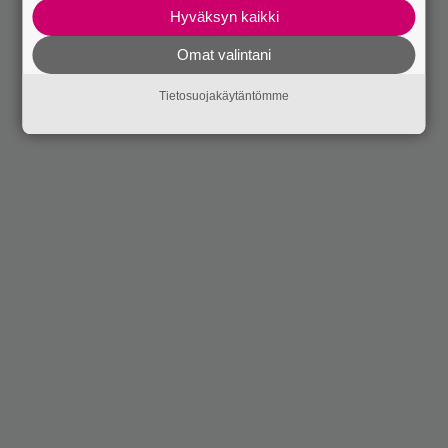
Hyväksyn kaikki
Omat valintani
Tietosuojakäytäntömme