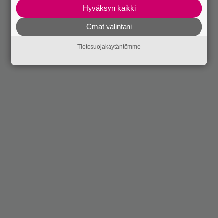
Hyväksyn kaikki
Omat valintani
Tietosuojakäytäntömme