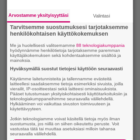
Arvostamme yksityisyyttäsi
Valintasi
Tarvitsemme suostumuksesi tarjotaksemme
henkilökohtaisen käyttökokemuksen
Me ja huolellisesti valitsemamme
88 teknologiakumppania
hyödynnämme henkilötietoja tarjotaksemme paremman
käyttäjäkokemuksen sekä kohdentaaksemme sisältöä ja
mainoksia.
Hyväksymällä suostut tietojesi käyttöön seuraavasti
Käytämme laitetunnisteita ja tallennamme evästeitä
laitteellesi saadaksemme tietoja esimerkiksi sivuista, joilla
vierailit, IP-osoitteestasi sekä laitteesi ominaisuuksista.
Pääset tutustumaan yksityiskohtaisesti käyttötarkoituksiin ja
teknologiakumppaneihimme seuraavalla välilehdellä.
Hylkääminen voi vaikuttaa sivuston toimivuuteen ja
käytettävyyteen.
Jotkin teknologiamme voivat käsitellä tietoja myös ilman
suostumusta, jos niillä on siihen oikeutettu peruste. Voit
vastustaa tätä tai muuttaa asetuksiasi milloin tahansa
seuraavalla välilehdellä.