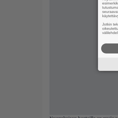
esimerkiks
tutustuma
seuraaval
käytettäv
Jotkin te
oikeutett
välilehdel