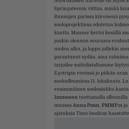
Nuorukaisen harteille on myös 
Springsteenin viittaa, minkä ku
Ruusujen parissa kiireisenä pys
sooloprojektinsa odotetun kolm
kautta. Manner kertoi kesällä
si
jonkin olennon seuraava evoluuti
uuden alku, ja loppu jollekin mer
parantunut sydän, aina valmiin
tarjoilee soittolistaltamme löyty
Egotripin riveissä jo pitkän ura
sooloalbuminsa 11. lokakuuta. Lu
ensimmäinen soolosinkku kant
Immosen
tuottamalla albumilla 
muassa
Anna Puun
,
PMMP:n
ja
ajatuksia
Timo Isoahon haastatte