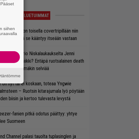
. Pääset
e
LUETUIMMAT
n siihen
vio: Saimaa on toisella covertripillään niin
uraavalla
vereeni, että se kääntyy itseään vastaan
ten taipuu Trio Niskalaukaukselta Jenni
rtiaisen musiikki? Entäpä ruotsalainen death
tal? Pian tämäkin selviää
äytäntömme
 on nyt tai ei koskaan, toteaa Yngwie
lmsteen – Ruotsin kitarajumala lyö pöytään
den biisin ja kertoo tulevasta levystä
ezer-fanien pitkä odotus päättyy: yhtye
ulee Suomeen
ind Channel palasi tauolta tuplasinglen ja