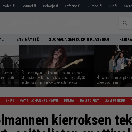
Voice.fi
Soundi.fi
Pelaaja.fi
Inferno.fi
Rumba.fi
Tilt.fi
Metel
ET
LEVYARVIOT
JUTUT
LEHTI
ALIT
ENSINÄYTTÖ
SUOMALAISEN ROCKIN KLASSIKOT
KEIKKA
3.
lta Jenni
Se on nyt tai ei koskaan, toteaa Yngwie
4.
inen death
Malmsteen – Ruotsin kitarajumala lyö pöytään
Weezer-fanien pitkä 
uuden biisin ja kertoo tulevasta levystä
tulee Suomeen
KNIPI
MATTI JOHANNES KOIVU
PEURA
RAISED FIST
SAM FENDER
olmannen kierroksen tek