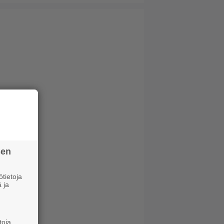
sen
tietoja
 ja
toja