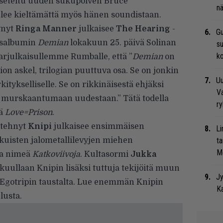
aseteltu uuden sukupolven Bruce
nä
ulee kieltämättä myös hänen soundistaan.
ynyt
Ringa Manner
julkaisee
The Hearing
-
Gu
osalbumin
Demian
lokakuun 25. päivä Solinan
su
ko
sarjulkaisullemme Rumballe
, että ”
Demian
on
on askel, trilogian puuttuva osa. Se on jonkin
Uu
kitykselliselle. Se on rikkinäisestä ehjäksi
Va
a murskaantumaan uudestaan.” Tätä todella
ry
vä
Love=Prison
.
n tehnyt
Knipi
julkaisee ensimmäisen
Li
kuisten jalometallilevyjen miehen
ta
Me
aa nimeä
Katkoviivoja
. Kultasormi
Jukka
kuullaan Knipin lisäksi tuttuja tekijöitä muun
Jy
 Egotripin taustalta. Lue enemmän Knipin
Ka
lusta
.