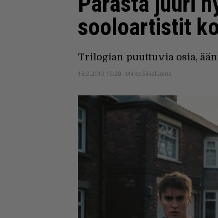
Parasta juuri n
sooloartistit k
Trilogian puuttuvia osia, ää
18.9.2019 15:20
Mirko Siikaluoma