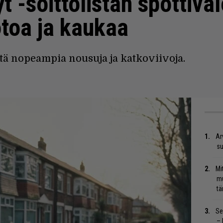
yt -soittolistan spottiva
otoa ja kaukaa
ntä nopeampia nousuja ja katkoviivoja.
Ar
su
Mi
mu
tä
Se
– 