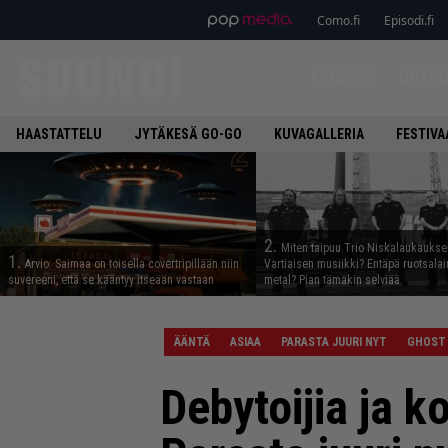
Como.fi
Episodi.fi
ETUSIVU
UUTIS
HAASTATTELU
JYTÄKESÄ GO-GO
KUVAGALLERIA
FESTIVA
2.
Miten taipuu Trio Niskalaukaukse
1.
Arvio: Saimaa on toisella covertripillään niin
Vartiaisen musiikki? Entäpä ruotsala
suvereeni, että se kääntyy itseään vastaan
metal? Pian tämäkin selviää
ÄÄNTÄ
ASIAA
PARASTA JUURI NYT
GHOST
Debytoijia ja k