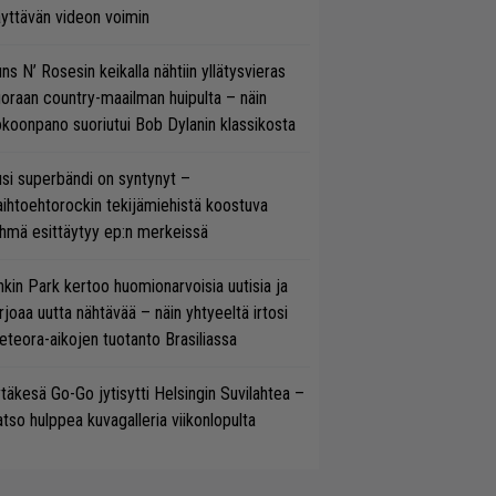
yttävän videon voimin
ns N’ Rosesin keikalla nähtiin yllätysvieras
oraan country-maailman huipulta – näin
koonpano suoriutui Bob Dylanin klassikosta
si superbändi on syntynyt –
ihtoehtorockin tekijämiehistä koostuva
hmä esittäytyy ep:n merkeissä
nkin Park kertoo huomionarvoisia uutisia ja
rjoaa uutta nähtävää – näin yhtyeeltä irtosi
teora-aikojen tuotanto Brasiliassa
täkesä Go-Go jytisytti Helsingin Suvilahtea –
tso hulppea kuvagalleria viikonlopulta