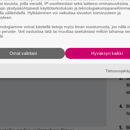
i sivuista, joilla vierailit, IP-osoitteestasi sekä laitteesi ominaisuuksista
an yksityiskohtaisesti käyttötarkoituksiin ja teknologiakumppaneihimm
la välilehdellä. Hylkääminen voi vaikuttaa sivuston toimivuuteen ja
yyteen.
knologiamme voivat käsitellä tietoja myös ilman suostumusta, jos niillä o
Ar
u peruste. Voit vastustaa tätä tai muuttaa asetuksiasi milloin tahansa se
su
lä.
Mi
Omat valintani
Hyväksyn kaikki
Va
me
Tietosuojak
Se
Ma
uu
We
t
Bl