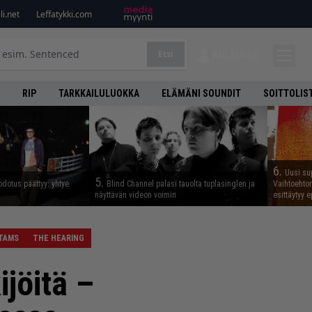
i.net
Leffatykki.com
Etsi
KIRJAUDU
RIP
TARKKAILULUOKKA
ELÄMÄNI SOUNDIT
SOITTOLIS
6.
Uusi su
5.
odotus päättyy: yhtye
Blind Channel palasi tauolta tuplasinglen ja
Vaihtoehto
näyttävän videon voimin
esittäytyy 
TAMS
THE HEARING
ijöitä –