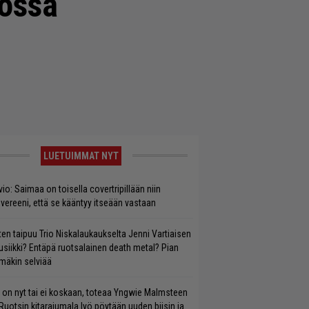
lossa
LUETUIMMAT NYT
vio: Saimaa on toisella covertripillään niin
vereeni, että se kääntyy itseään vastaan
ten taipuu Trio Niskalaukaukselta Jenni Vartiaisen
siikki? Entäpä ruotsalainen death metal? Pian
mäkin selviää
 on nyt tai ei koskaan, toteaa Yngwie Malmsteen
Ruotsin kitarajumala lyö pöytään uuden biisin ja