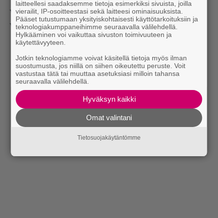
laitteellesi saadaksemme tietoja esimerkiksi sivuista, joilla
vierailit, IP-osoitteestasi sekä laitteesi ominaisuuksista.
vartin version, koska alle kolmen minuutin versio
Pääset tutustumaan yksityiskohtaisesti käyttötarkoituksiin ja
vitutti.”
teknologiakumppaneihimme seuraavalla välilehdellä.
Hylkääminen voi vaikuttaa sivuston toimivuuteen ja
käytettävyyteen.
Jotkin teknologiamme voivat käsitellä tietoja myös ilman
suostumusta, jos niillä on siihen oikeutettu peruste. Voit
vastustaa tätä tai muuttaa asetuksiasi milloin tahansa
seuraavalla välilehdellä.
Hyväksyn kaikki
Omat valintani
Tietosuojakäytäntömme