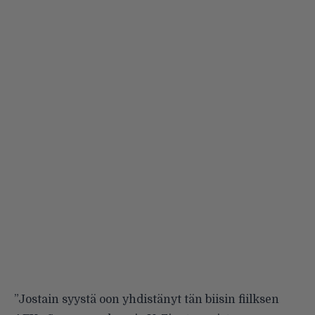
”Jostain syystä oon yhdistänyt tän biisin fiilksen