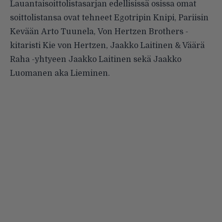
Lauantaisoittolistasarjan edellisissä osissa omat
soittolistansa ovat tehneet Egotripin
Knipi
, Pariisin
Kevään
Arto Tuunela
,
Von Hertzen Brothers -
kitaristi
Kie von Hertzen
, Jaakko Laitinen & Väärä
Raha -yhtyeen
Jaakko Laitinen
sekä Jaakko
Luomanen aka
Lieminen
.