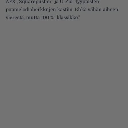
AFX-, Squarepusher- ja U-Ziq -tyyppisten
popmelodiaherkkujen kastiin. Ehkä vähän aiheen
vierestä, mutta 100 % -klassikko.”