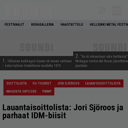
FESTIVAALIT
KUVAGALLERIA
HAASTATTELU
HELLSINKI METAL FESTI
2.
”Se oli oikeastaan aika herttaista”
1.
Tällainen keikkajyrä Queen oli ennen vanhaan
McKagan kertoo Axl Rosen jännittäne
– katso tulinen livetallenne vuodelta 1979
pestiään
SOITTOLISTA
FU-TOURIST
JORI SJÖROOS
LAUANTAISOITTOLISTA
MAGENTA SKYCODE
PMMP
Lauantaisoittolista: Jori Sjöroos ja
parhaat IDM-biisit