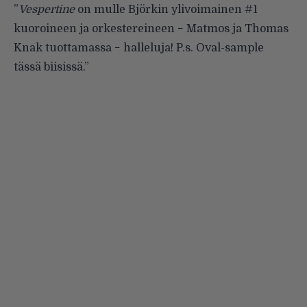
”
Vespertine
on mulle Björkin ylivoimainen #1
kuoroineen ja orkestereineen − Matmos ja Thomas
Knak tuottamassa − halleluja! P.s. Oval-sample
tässä biisissä.”