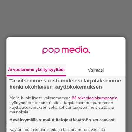
Arvostamme yksityisyyttäsi
Valintasi
Tarvitsemme suostumuksesi tarjotaksemme
henkilökohtaisen käyttökokemuksen
Me ja huolellisesti valitsemamme
88 teknologiakumppania
hyödynnämme henkilötietoja tarjotaksemme paremman
käyttäjäkokemuksen sekä kohdentaaksemme sisältöä ja
mainoksia.
Hyväksymällä suostut tietojesi käyttöön seuraavasti
Boards Of Canada − Roygbiv
Käytämme laitetunnisteita ja tallennamme evästeitä
”Kaksikon klassikko. Tein tästä joskus itselleni