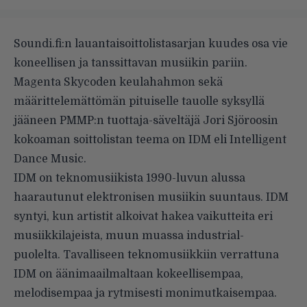
Soundi.fi:n lauantaisoittolistasarjan kuudes osa vie
koneellisen ja tanssittavan musiikin pariin.
Magenta Skycoden keulahahmon sekä
määrittelemättömän pituiselle tauolle syksyllä
jääneen PMMP:n tuottaja-säveltäjä Jori Sjöroosin
kokoaman soittolistan teema on IDM eli Intelligent
Dance Music.
IDM on teknomusiikista 1990-luvun alussa
haarautunut elektronisen musiikin suuntaus. IDM
syntyi, kun artistit alkoivat hakea vaikutteita eri
musiikkilajeista, muun muassa industrial-
puolelta. Tavalliseen teknomusiikkiin verrattuna
IDM on äänimaailmaltaan kokeellisempaa,
melodisempaa ja rytmisesti monimutkaisempaa.