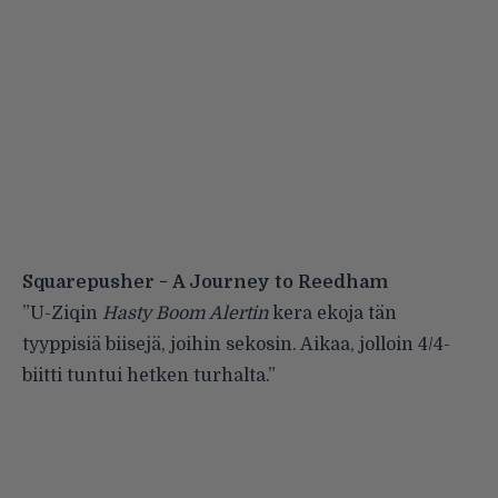
Squarepusher − A Journey to Reedham
”U-Ziqin
Hasty Boom Alertin
kera ekoja tän
tyyppisiä biisejä, joihin sekosin. Aikaa, jolloin 4/4-
biitti tuntui hetken turhalta.”