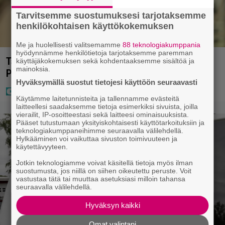
Tarvitsemme suostumuksesi tarjotaksemme
henkilökohtaisen käyttökokemuksen
Me ja huolellisesti valitsemamme
88 teknologiakumppania
hyödynnämme henkilötietoja tarjotaksemme paremman
Tältä näyttää Vappu Pimiän perhelomalla
käyttäjäkokemuksen sekä kohdentaaksemme sisältöä ja
mainoksia.
Portugalissa – ”Kaunis mekko”
Hyväksymällä suostut tietojesi käyttöön seuraavasti
Käytämme laitetunnisteita ja tallennamme evästeitä
laitteellesi saadaksemme tietoja esimerkiksi sivuista, joilla
vierailit, IP-osoitteestasi sekä laitteesi ominaisuuksista.
Pääset tutustumaan yksityiskohtaisesti käyttötarkoituksiin ja
teknologiakumppaneihimme seuraavalla välilehdellä.
Hylkääminen voi vaikuttaa sivuston toimivuuteen ja
käytettävyyteen.
Jotkin teknologiamme voivat käsitellä tietoja myös ilman
suostumusta, jos niillä on siihen oikeutettu peruste. Voit
vastustaa tätä tai muuttaa asetuksiasi milloin tahansa
seuraavalla välilehdellä.
Hyväksyn kaikki
Omat valintani