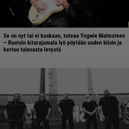
Se on nyt tai ei koskaan, toteaa Yngwie Malmsteen
– Ruotsin kitarajumala lyö pöytään uuden biisin ja
kertoo tulevasta levystä