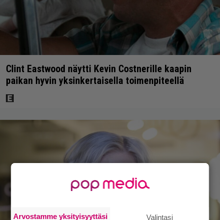
Clint Eastwood näytti Kevin Costnerille kaapin
paikan hyvin yksinkertaisella toimenpiteellä
Arvostamme yksityisyyttäsi
Valintasi