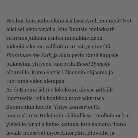
Hei hoi, kaipaatko elämääsi lisaa Arch Enemyä? Nyt
olisi sellaista tarjolla, kun Ruotsin melodeath-
suuruus julkaisi uuden musiikkivideon.
Videobiisiksi on valikoitunut esitys nimeltä
Illuminate the Path,
ja alun perin tämä kappale
julkaistiin yhtyeen tuoreella
Blood Dynasty
-
albumilla. Katso Patric Ullaeusin ohjaama ja
tuottama video alempaa.
Arch Enemy lähtee lokakuun alussa pitkälle
kiertueelle, joka koukkaa marraskuussa
Suomenkin kautta. Yhtye konsertoi 10.
marraskuuta Helsingin Jäähallissa. Tuolloin onkin
yleisölle tarjolla kelpo kattaus, kun samana iltana
lavalle nousevat myös Amorphis, Eluveitie ja