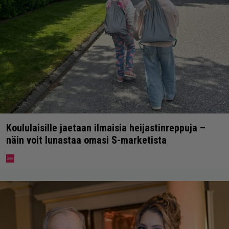
Koululaisille jaetaan ilmaisia heijastinreppuja –
näin voit lunastaa omasi S-marketista