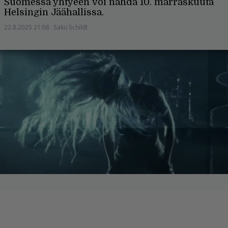
Suomessa yhtyeen voi nähdä 10. marraskuuta
Helsingin Jäähallissa.
22.8.2025 21:08
Saku Schildt