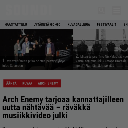
HAASTATTELU
JYTÄKESÄ GO-GO
KUVAGALLERIA
FESTIVAALIT
EN
2.
Miten taipuu Trio Niskalaukaukse
1.
Weezer-fanien pitkä odotus päättyy: yhtye
Vartiaisen musiikki? Entäpä ruotsala
tulee Suomeen
metal? Pian tämäkin selviää
ÄÄNTÄ
KUVAA
ARCH ENEMY
Arch Enemy tarjoaa kannattajilleen
uutta nähtävää – räväkkä
musiikkivideo julki