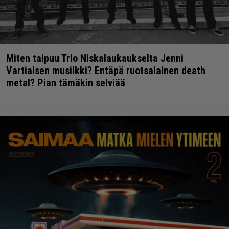
Miten taipuu Trio Niskalaukaukselta Jenni
Vartiaisen musiikki? Entäpä ruotsalainen death
metal? Pian tämäkin selviää