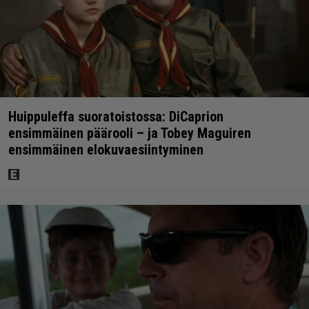
Huippuleffa suoratoistossa: DiCaprion
ensimmäinen päärooli – ja Tobey Maguiren
ensimmäinen elokuvaesiintyminen