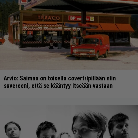
Arvio: Saimaa on toisella covertripillään niin
suvereeni, että se kääntyy itseään vastaan