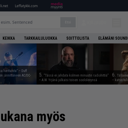
i.net
Leffatykki.com
Etsi
KIRJAUDU
KEIKKA
TARKKAILULUOKKA
SOITTOLISTA
ELÄMÄNI SOUND
ka herttaista” – Duff
5.
6.
n jännittäneen AC/DC-
”Tässä ei jahdata kolmen minuutin radiohittiä”
Tällain
– A.W. Yrjänä julkaisi toisen soololevynsä
– katso tul
 mukana myös