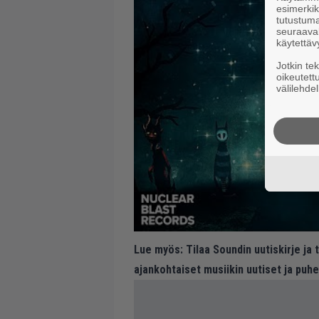
esimerkiks
tutustuma
seuraaval
käytettäv
Jotkin te
oikeutett
välilehdel
Lue myös:
Tilaa Soundin uutiskirje ja
ajankohtaiset musiikin uutiset ja puh