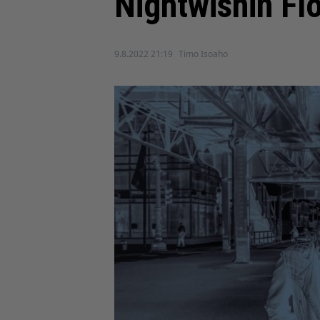
Nightwishin Fl
9.8.2022 21:19
Timo Isoaho