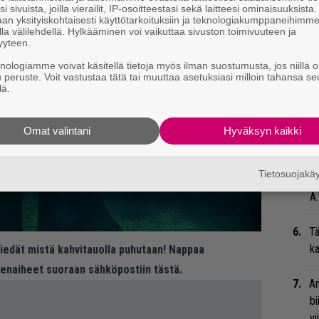
ko
i sivuista, joilla vierailit, IP-osoitteestasi sekä laitteesi ominaisuuksista
an yksityiskohtaisesti käyttötarkoituksiin ja teknologiakumppaneihimm
la välilehdellä. Hylkääminen voi vaikuttaa sivuston toimivuuteen ja
Ma
yyteen.
so
knologiamme voivat käsitellä tietoja myös ilman suostumusta, jos niillä o
tä
u peruste. Voit vastustaa tätä tai muuttaa asetuksiasi milloin tahansa se
lä.
”S
M
Omat valintani
Hyväksyn kaikki
A
Tietosuojak
”T
A.
Tä
ka
 tiedät mistä kahvitauolla puhutaan! Nappaa
eenaiheet suoraan sähköpostiin tästä.
An
bi
vi