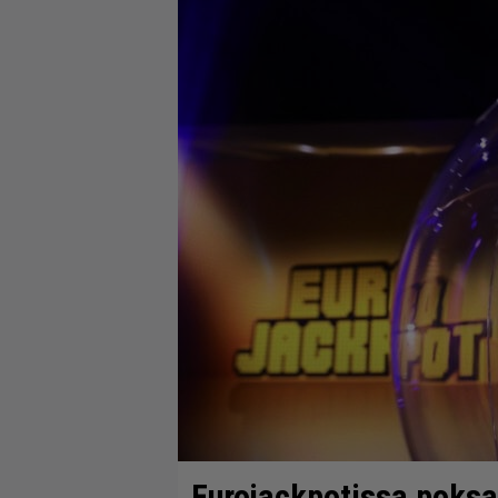
Eurojackpotissa poksah