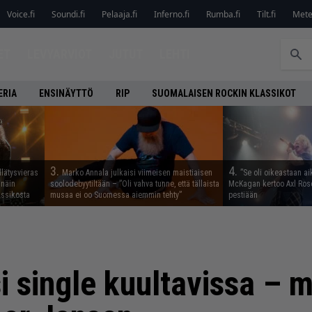
Voice.fi
Soundi.fi
Pelaaja.fi
Inferno.fi
Rumba.fi
Tilt.fi
Metel
ET
LEVYARVIOT
JUTUT
LEHTI
ERIA
ENSINÄYTTÖ
RIP
SUOMALAISEN ROCKIN KLASSIKOT
3.
4.
llätysvieras
Marko Annala julkaisi viimeisen maistiaisen
”Se oli oikeastaan ai
 näin
soolodebyytiltään – ”Oli vahva tunne, että tällaista
McKagan kertoo Axl Rose
assikosta
musaa ei oo Suomessa aiemmin tehty”
pestiään
i single kuultavissa –