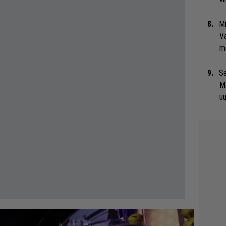
Mi
Va
me
Se
Ma
uu