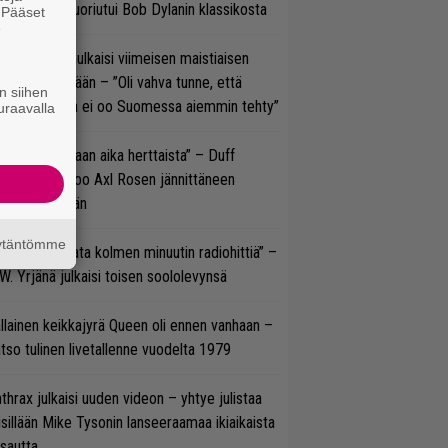
koonpano suoriutui Bob Dylanin klassikosta
. Pääset
e
rko Annala julkaisi viimeisen maistiaisen
olodebyytiltään – ”Oli vahva tunne, että
n siihen
llaista musaa ei oo Suomessa aiemmin tehty”
uraavalla
e oli oikeastaan aika herttaista” – Duff
cKagan kertoo Axl Rosen jännittäneen
C/DC-pestiään
äytäntömme
ässä ei jahdata kolmen minuutin radiohittiä” –
W. Yrjänä julkaisi toisen soololevynsä
llainen keikkajyrä Queen oli ennen vanhaan –
tso tulinen livetallenne vuodelta 1979
thrax julkaisi uuden videon – yhtye julistaa
isillään Mike Tysonin lanseeraamaa ikiaikaista
isautta