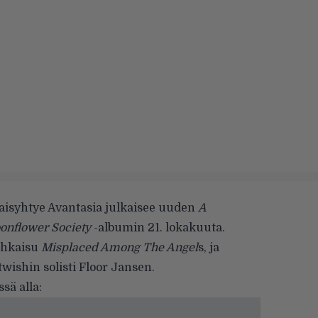
aisyhtye Avantasia julkaisee uuden
A
onflower Society
-albumin 21. lokakuuta.
lohkaisu
Misplaced Among The Angel
s, ja
wishin solisti Floor Jansen.
sä alla: