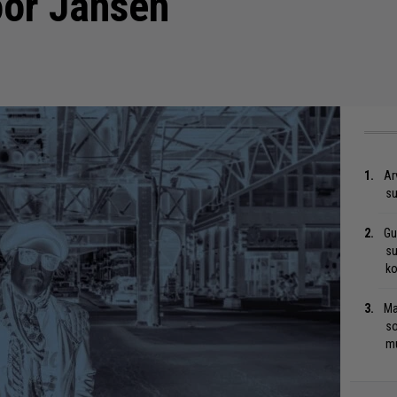
oor Jansen
Ar
su
Gu
su
ko
Ma
so
mu