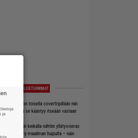
LUETUIMMAT
sen
vio: Saimaa on toisella covertripillään niin
tietoja
vereeni, että se kääntyy itseään vastaan
 ja
ns N’ Rosesin keikalla nähtiin yllätysvieras
oraan country-maailman huipulta – näin
toja