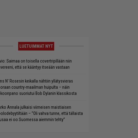
LUETUIMMAT NYT
vio: Saimaa on toisella covertripillään niin
vereeni, että se kääntyy itseään vastaan
ns N’ Rosesin keikalla nähtiin yllätysvieras
oraan country-maailman huipulta – näin
koonpano suoriutui Bob Dylanin klassikosta
rko Annala julkaisi viimeisen maistiaisen
olodebyytiltään – ”Oli vahva tunne, että tällaista
saa ei oo Suomessa aiemmin tehty”