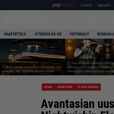
Como.fi
Episodi.fi
ETUSIVU
UUTIS
HAASTATTELU
JYTÄKESÄ GO-GO
FESTIVAALIT
KUVAGALL
2.
Guns N’ Rosesin keikalla nähtiin y
1.
Arvio: Saimaa on toisella covertripillään niin
suoraan country-maailman huipulta –
suvereeni, että se kääntyy itseään vastaan
kokoonpano suoriutui Bob Dylanin kl
ASIAA
AVANTASIA
FLOOR JANSEN
Avantasian uus