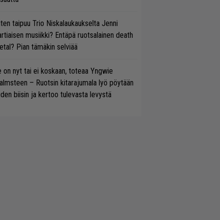
ten taipuu Trio Niskalaukaukselta Jenni
rtiaisen musiikki? Entäpä ruotsalainen death
tal? Pian tämäkin selviää
 on nyt tai ei koskaan, toteaa Yngwie
lmsteen – Ruotsin kitarajumala lyö pöytään
den biisin ja kertoo tulevasta levystä