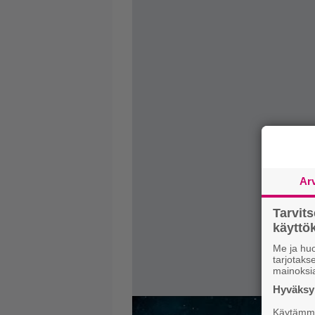
Ar
Tarvit
käytt
Me ja huo
tarjotak
mainoksi
Hyväksym
Käytämme 