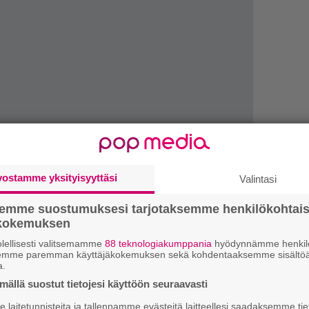
vostamme yksityisyyttäsi
Valintasi
semme suostumuksesi tarjotaksemme henkilökohtai
ökokemuksen
Ar
lellisesti valitsemamme
88 teknologiakumppania
hyödynnämme henkilö
su
semme paremman käyttäjäkokemuksen sekä kohdentaaksemme sisältöä
a.
Gu
ällä suostut tietojesi käyttöön seuraavasti
su
laitetunnisteita ja tallennamme evästeitä laitteellesi saadaksemme tie