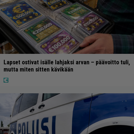
Lapset ostivat isälle lahjaksi arvan – päävoitto tuli,
mutta miten sitten kävikään