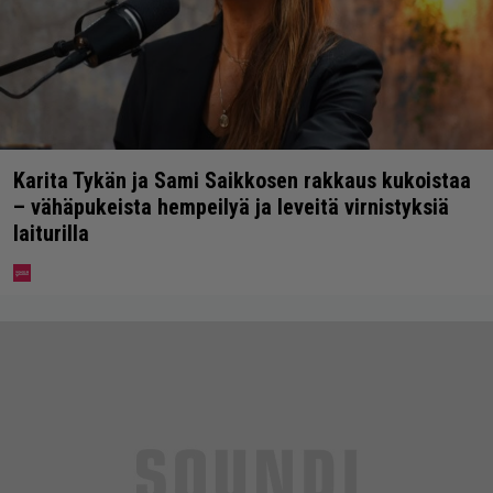
Karita Tykän ja Sami Saikkosen rakkaus kukoistaa
– vähäpukeista hempeilyä ja leveitä virnistyksiä
laiturilla