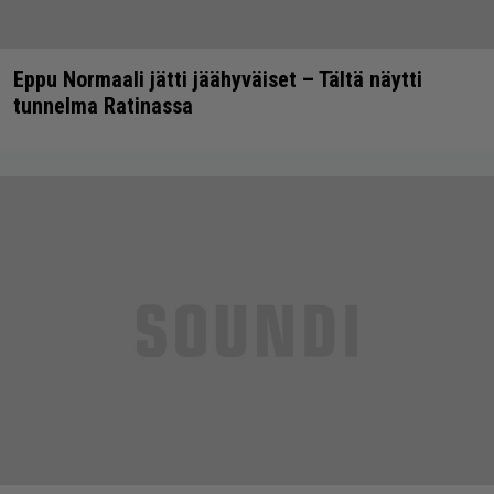
Eppu Normaali jätti jäähyväiset – Tältä näytti
tunnelma Ratinassa