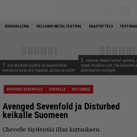
KUVAGALLERIA
HELLSINKI METAL FESTIVAL
HAASTATTELU
FESTIVAA
2.
Hellsinki Metal Festival -galleria, 
1.
Iron Maidenin keulilla on laulanut tähän
Opeth, Paradise Lost, The Kovenant j
mennessä tasan yksi legenda, julistaa ex-solisti
päätöspäivän esiintyjät
AVENGED SEVENFOLD
CHEVELLE
DISTURBED
Avenged Sevenfold ja Disturbed
keikalle Suomeen
Chevelle täydentää illan kattauksen.