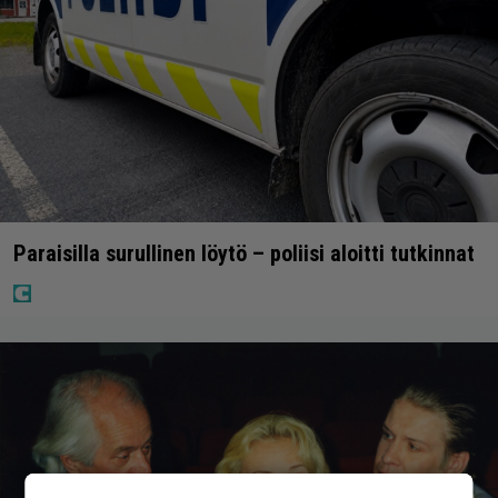
Paraisilla surullinen löytö – poliisi aloitti tutkinnat