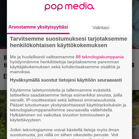
Arvostamme yksityisyyttäsi
Valintasi
Tarvitsemme suostumuksesi tarjotaksemme
henkilökohtaisen käyttökokemuksen
Illalla tv:ssä: Uuno-elokuva jossa käytettiin
Me ja huolellisesti valitsemamme
88 teknologiakumppania
hyödynnämme henkilötietoja tarjotaksemme paremman
tietokonegrafiikkaa? Sellainen tehtiin vuonna 1998
käyttäjäkokemuksen sekä kohdentaaksemme sisältöä ja
mainoksia.
Hyväksymällä suostut tietojesi käyttöön seuraavasti
Käytämme laitetunnisteita ja tallennamme evästeitä
laitteellesi saadaksemme tietoja esimerkiksi sivuista, joilla
vierailit, IP-osoitteestasi sekä laitteesi ominaisuuksista.
Pääset tutustumaan yksityiskohtaisesti käyttötarkoituksiin ja
teknologiakumppaneihimme seuraavalla välilehdellä.
Hylkääminen voi vaikuttaa sivuston toimivuuteen ja
käytettävyyteen.
Jotkin teknologiamme voivat käsitellä tietoja myös ilman
suostumusta, jos niillä on siihen oikeutettu peruste. Voit