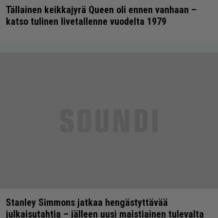
Tällainen keikkajyrä Queen oli ennen vanhaan –
katso tulinen livetallenne vuodelta 1979
Stanley Simmons jatkaa hengästyttävää
julkaisutahtia – jälleen uusi maistiainen tulevalta