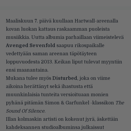
Maaliskuun 7. päivä kuullaan Hartwall-areenalla
kovan luokan kattaus raskaamman puoleista
musiikkia. Uutta albumia parhaillaan viimeistelevä
Avenged Sevenfold
saapuu rikospaikalle
vedettyään saman areenan täpötäyteen
loppuvuodesta 2013. Keikan liput tulevat myyntiin
ensi maanantaina.
Mukana tulee myös
Disturbed
, joka on viime
aikoina herättänyt sekä ihastusta että
muunkinlaisia tunteita versioituaan monien
pyhänä pitämän Simon & Garfunkel -klassikon
The
Sound Of Silence
.
Illan kolmaskin artisti on kokenut jyrä, äskettäin
kahdeksannen studioalbuminsa julkaissut