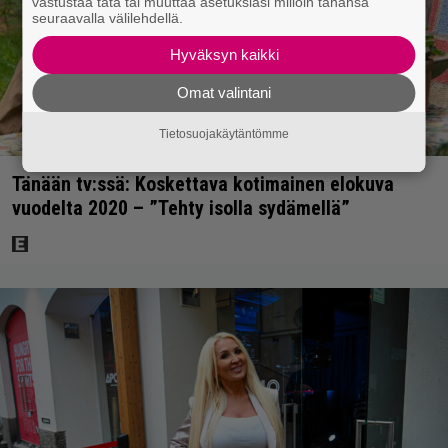
vastustaa tätä tai muuttaa asetuksiasi milloin tahansa
seuraavalla välilehdellä.
Hyväksyn kaikki
Omat valintani
Tietosuojakäytäntömme
Tänään tv:ssä: Koskettava kotimainen elokuva
vuodelta 2020 – ”Tehty isolla sydämellä”