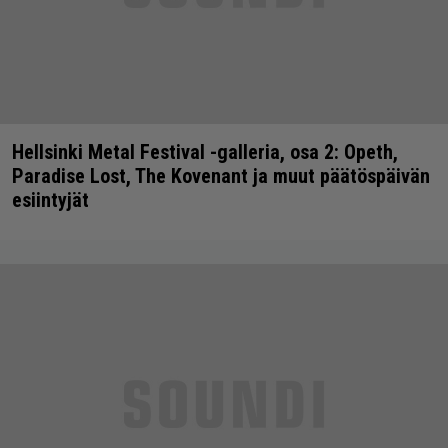
Hellsinki Metal Festival -galleria, osa 2: Opeth,
Paradise Lost, The Kovenant ja muut päätöspäivän
esiintyjät