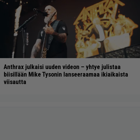
Anthrax julkaisi uuden videon – yhtye julistaa
biisillään Mike Tysonin lanseeraamaa ikiaikaista
viisautta