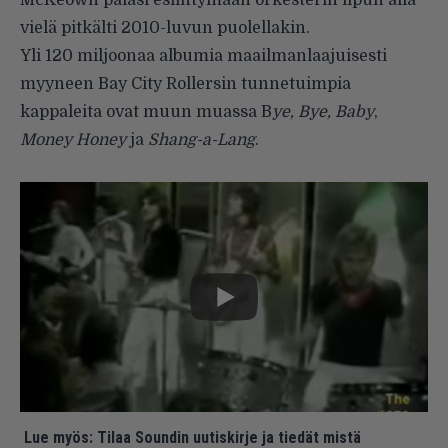
McKeown palasi esiintymään orkesterin lipun alla
vielä pitkälti 2010-luvun puolellakin.
Yli 120 miljoonaa albumia maailmanlaajuisesti
myyneen Bay City Rollersin tunnetuimpia
kappaleita ovat muun muassa B
ye, Bye, Baby
,
Money Honey
ja
Shang-a-Lang
.
Lue myös:
Tilaa Soundin uutiskirje ja tiedät mistä