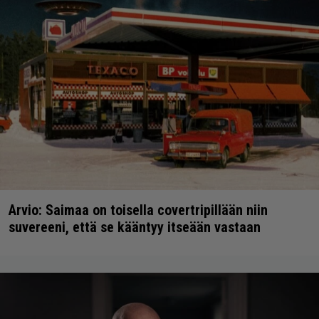
Arvio: Saimaa on toisella covertripillään niin
suvereeni, että se kääntyy itseään vastaan