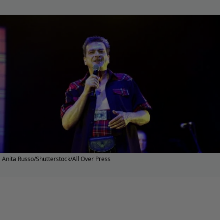
Anita Russo/Shutterstock/All Over Press