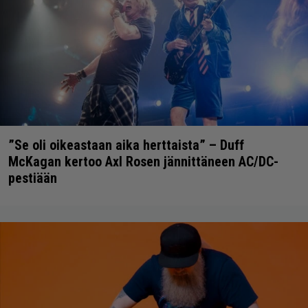
”Se oli oikeastaan aika herttaista” – Duff
McKagan kertoo Axl Rosen jännittäneen AC/DC-
pestiään