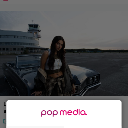
Laulaja Mirellan rantakuvat ovat täynnä lomaa,
aurinkoa ja iloa