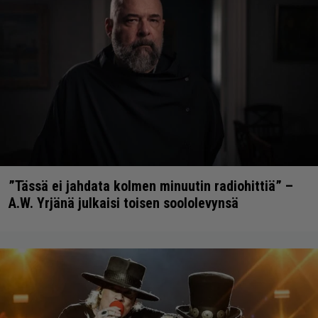
”Tässä ei jahdata kolmen minuutin radiohittiä” –
A.W. Yrjänä julkaisi toisen soololevynsä