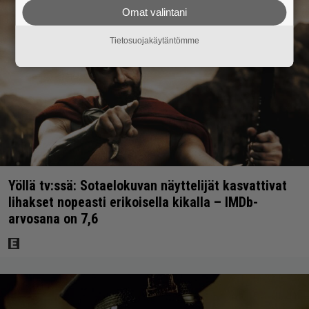
Omat valintani
Tietosuojakäytäntömme
Yöllä tv:ssä: Sotaelokuvan näyttelijät kasvattivat
lihakset nopeasti erikoisella kikalla – IMDb-
arvosana on 7,6