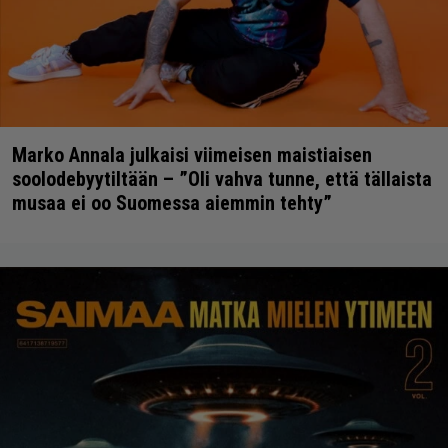
Marko Annala julkaisi viimeisen maistiaisen
soolodebyytiltään – ”Oli vahva tunne, että tällaista
musaa ei oo Suomessa aiemmin tehty”