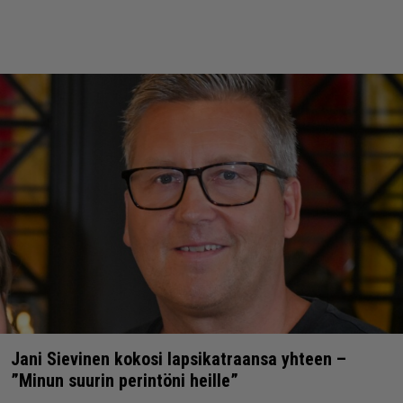
Jani Sievinen kokosi lapsikatraansa yhteen –
”Minun suurin perintöni heille”