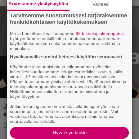
Arvostamme yksityisyyttäsi
Valintasi
Tarvitsemme suostumuksesi tarjotaksemme
henkilökohtaisen käyttökokemuksen
Me ja huolellisesti valitsemamme
88 teknologiakumppania
hyödynnämme henkilötietoja tarjotaksemme paremman
käyttäjäkokemuksen sekä kohdentaaksemme sisältöä ja
mainoksia.
Hyväksymällä suostut tietojesi käyttöön seuraavasti
Käytämme laitetunnisteita ja tallennamme evästeitä
laitteellesi saadaksemme tietoja esimerkiksi sivuista, joilla
vierailit, IP-osoitteestasi sekä laitteesi ominaisuuksista.
Pääset tutustumaan yksityiskohtaisesti käyttötarkoituksiin ja
teknologiakumppaneihimme seuraavalla välilehdellä.
Hylkääminen voi vaikuttaa sivuston toimivuuteen ja
käytettävyyteen.
Jani Sieviseltä harvinainen kuva – ”Kaikki lapset
Jotkin teknologiamme voivat käsitellä tietoja myös ilman
suostumusta, jos niillä on siihen oikeutettu peruste. Voit
samaan aikaan”
vastustaa tätä tai muuttaa asetuksiasi milloin tahansa
seuraavalla välilehdellä.
Hyväksyn kaikki