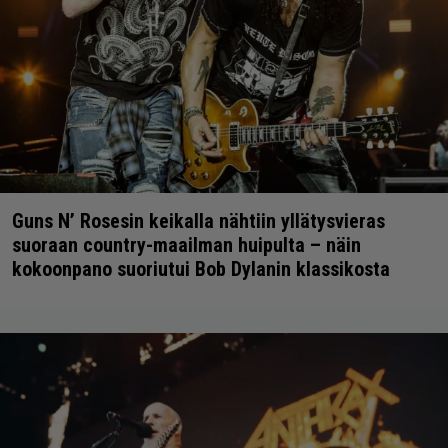
Guns N’ Rosesin keikalla nähtiin yllätysvieras
suoraan country-maailman huipulta – näin
kokoonpano suoriutui Bob Dylanin klassikosta