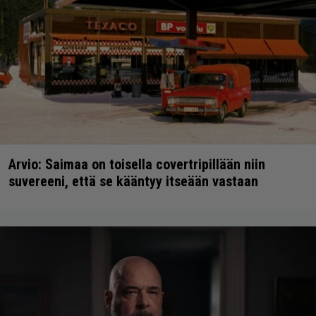
Arvio: Saimaa on toisella covertripillään niin
suvereeni, että se kääntyy itseään vastaan