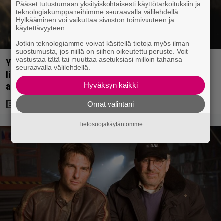
Pääset tutustumaan yksityiskohtaisesti käyttötarkoituksiin ja
teknologiakumppaneihimme seuraavalla välilehdellä.
Hylkääminen voi vaikuttaa sivuston toimivuuteen ja
käytettävyyteen.
Jotkin teknologiamme voivat käsitellä tietoja myös ilman
suostumusta, jos niillä on siihen oikeutettu peruste. Voit
vastustaa tätä tai muuttaa asetuksiasi milloin tahansa
Yöllä tv:ssä: Sotaelokuvan näyttelijät kasvattivat
seuraavalla välilehdellä.
lihakset nopeasti erikoisella kikalla – IMDb-
arvosana on 7,6
Hyväksyn kaikki
Omat valintani
Tietosuojakäytäntömme