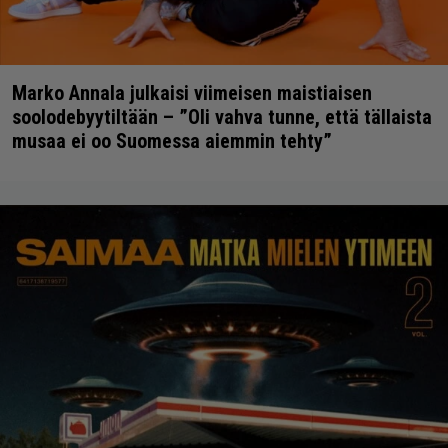
Marko Annala julkaisi viimeisen maistiaisen
soolodebyytiltään – ”Oli vahva tunne, että tällaista
musaa ei oo Suomessa aiemmin tehty”