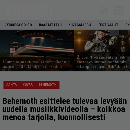
JYTÄKESÄ GO-GO
HAASTATTELU
KUVAGALLERIA
FESTIVAALIT
EN
2.
Guns N’ Rosesin keikalla nähtiin y
1.
Arvio: Saimaa on toisella covertripillään niin
suoraan country-maailman huipulta –
suvereeni, että se kääntyy itseään vastaan
kokoonpano suoriutui Bob Dylanin kl
ÄÄNTÄ
KUVAA
BEHEMOTH
Behemoth esittelee tulevaa levyään
uudella musiikkivideolla – kolkkoa
menoa tarjolla, luonnollisesti