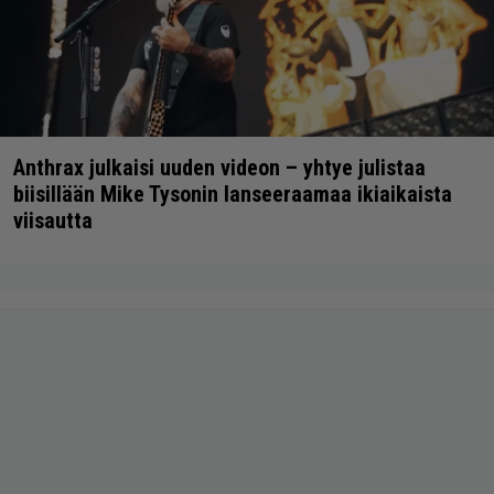
Anthrax julkaisi uuden videon – yhtye julistaa
biisillään Mike Tysonin lanseeraamaa ikiaikaista
viisautta