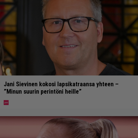
Jani Sievinen kokosi lapsikatraansa yhteen –
”Minun suurin perintöni heille”