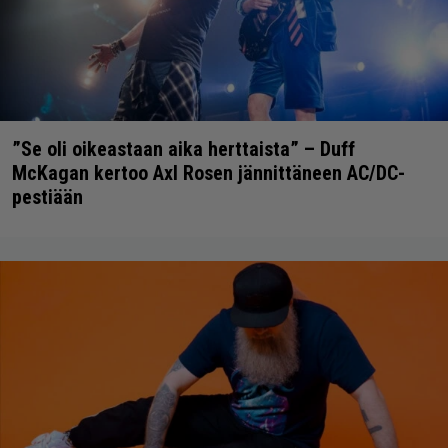
”Se oli oikeastaan aika herttaista” – Duff
McKagan kertoo Axl Rosen jännittäneen AC/DC-
pestiään