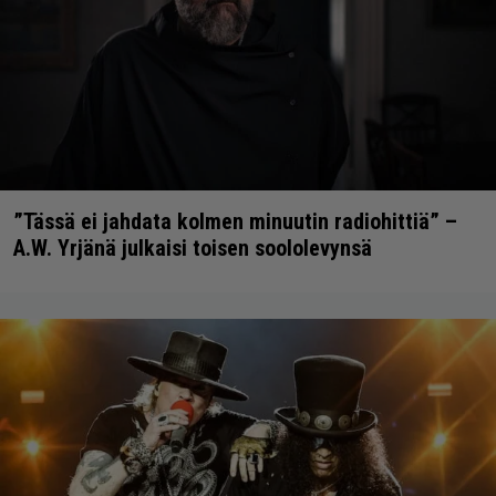
”Tässä ei jahdata kolmen minuutin radiohittiä” –
A.W. Yrjänä julkaisi toisen soololevynsä