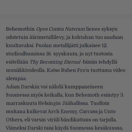
Behemothin
Opvs Contra Natvram
lienee syksyn
odotetuin äärimetallilevy, ja kohtahan tuo saadaan
kuultavaksi. Puolan metallijätti julkaisee 12.
studioalbuminsa 16. syyskuuta, ja nyt tuotosta
esitellään
Thy Becoming Eternal
-biisiin tehdyllä
musiikkivideolla. Katso Ruben Fro’n tuottama video
alempaa.
Adam Darskin voi nähdä kumppaneineen
Suomessa myös keikalla, kun Behemoth esiintyy 3.
marraskuuta Helsingin Jäähallissa. Tuolloin
mukana kulkevat Arch Enemy, Carcass ja Unto
Others, eli varsin viriili bändikattaus on tarjolla.
Viimeksi Darski taisi käydä Suomessa kesäkuussa,