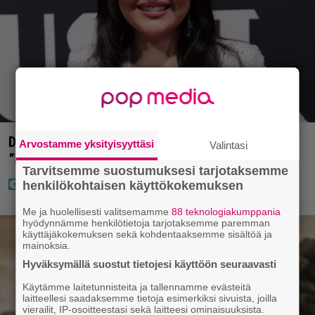
Diandra julkaisi upeita kuvia Helsingistä –
Arvostamme yksityisyyttäsi
Valintasi
”Puitteet kohdillaan”
Tarvitsemme suostumuksesi tarjotaksemme
henkilökohtaisen käyttökokemuksen
Me ja huolellisesti valitsemamme
88 teknologiakumppania
hyödynnämme henkilötietoja tarjotaksemme paremman
käyttäjäkokemuksen sekä kohdentaaksemme sisältöä ja
mainoksia.
Hyväksymällä suostut tietojesi käyttöön seuraavasti
Käytämme laitetunnisteita ja tallennamme evästeitä
laitteellesi saadaksemme tietoja esimerkiksi sivuista, joilla
vierailit, IP-osoitteestasi sekä laitteesi ominaisuuksista.