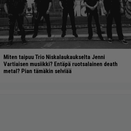
Miten taipuu Trio Niskalaukaukselta Jenni
Vartiaisen musiikki? Entäpä ruotsalainen death
metal? Pian tämäkin selviää