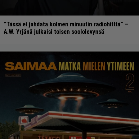
”Tässä ei jahdata kolmen minuutin radiohittiä” –
A.W. Yrjänä julkaisi toisen soololevynsä