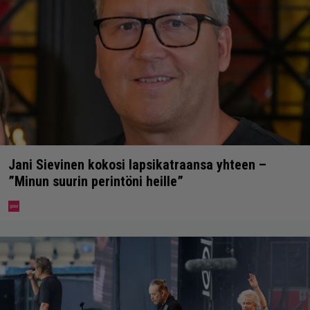
Jani Sievinen kokosi lapsikatraansa yhteen –
”Minun suurin perintöni heille”