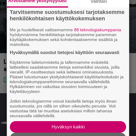
Arvostamme yksityisyyttäsi
Valintasi
Tarvitsemme suostumuksesi tarjotaksemme
henkilökohtaisen käyttökokemuksen
Me ja huolellisesti valitsemamme
88 teknologiakumppania
hyödynnämme henkilötietoja tarjotaksemme paremman
käyttäjäkokemuksen sekä kohdentaaksemme sisältöä ja
mainoksia.
Hyväksymällä suostut tietojesi käyttöön seuraavasti
Laulaja Mirellan rantakuvat ovat täynnä lomaa,
Käytämme laitetunnisteita ja tallennamme evästeitä
laitteellesi saadaksemme tietoja esimerkiksi sivuista, joilla
aurinkoa ja iloa
vierailit, IP-osoitteestasi sekä laitteesi ominaisuuksista.
Pääset tutustumaan yksityiskohtaisesti käyttötarkoituksiin ja
teknologiakumppaneihimme seuraavalla välilehdellä.
Hylkääminen voi vaikuttaa sivuston toimivuuteen ja
käytettävyyteen.
Jotkin teknologiamme voivat käsitellä tietoja myös ilman
suostumusta, jos niillä on siihen oikeutettu peruste. Voit
vastustaa tätä tai muuttaa asetuksiasi milloin tahansa
seuraavalla välilehdellä.
Hyväksyn kaikki