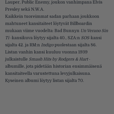
Lauper, Public Enemy, joukon vanhimpana Elvis
Presley sekä N.W.A.
Kaikkein tuoreimmat sadan parhaan joukkoon
mahtuneet kansitaiteet löytyvät Billboardin
mukaan viime vuodelta: Bad Bunnyn
Un Verano Sin
Ti
-kansikuva löytyy sijalta 40., SZA:n
SOS
-kansi
sijalta 42. ja RM:n
Indigo
puolestaan sijalta 86.
Listan vanhin kansi kuuluu vuonna 1939
julkaistulle
Smash Hits by Rodgers & Hart
-
albumille, jota pidetään historian ensimmäisenä
kansitaiteella varustettuna levyjulkaisuna.
Kyseinen albumi löytyy listan sijalta 70.