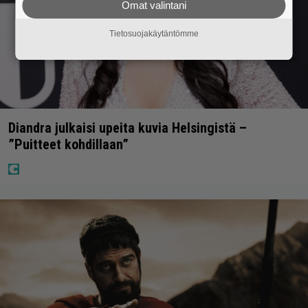
Omat valintani
Tietosuojakäytäntömme
Diandra julkaisi upeita kuvia Helsingistä –
”Puitteet kohdillaan”