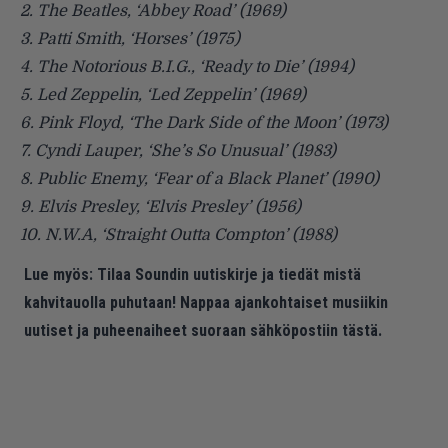
2. The Beatles, ‘
Abbey Road
’ (1969)
3. Patti Smith, ‘
Horses
’ (1975)
4. The Notorious B.I.G., ‘
Ready to Die
’ (1994)
5. Led Zeppelin, ‘
Led Zeppelin
’ (1969)
6. Pink Floyd, ‘
The Dark Side of the Moon
’ (1973)
7. Cyndi Lauper, ‘
She’s So Unusual
’ (1983)
8. Public Enemy, ‘
Fear of a Black Planet
’ (1990)
9. Elvis Presley, ‘
Elvis Presley
’ (1956)
10. N.W.A, ‘
Straight Outta Compton
’ (1988)
Lue myös:
Tilaa Soundin uutiskirje ja tiedät mistä
kahvitauolla puhutaan! Nappaa ajankohtaiset musiikin
uutiset ja puheenaiheet suoraan sähköpostiin tästä.