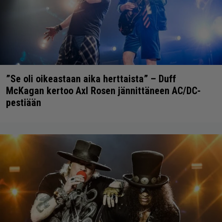
”Se oli oikeastaan aika herttaista” – Duff
McKagan kertoo Axl Rosen jännittäneen AC/DC-
pestiään