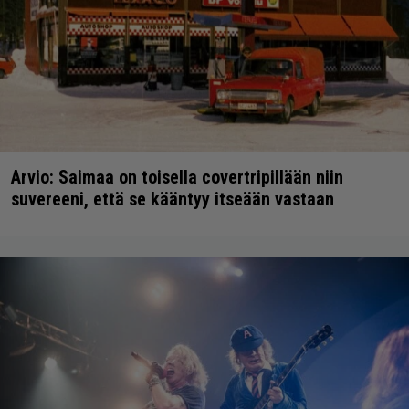
Arvio: Saimaa on toisella covertripillään niin
suvereeni, että se kääntyy itseään vastaan