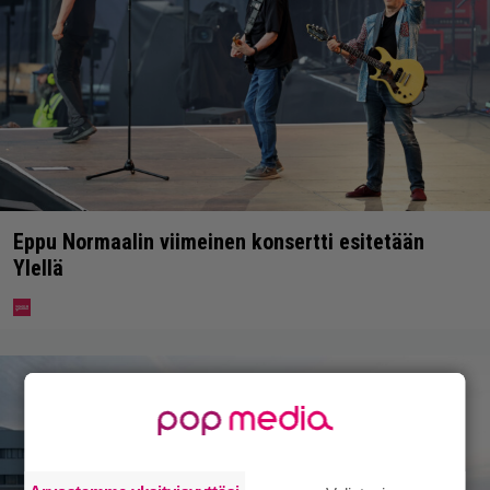
Eppu Normaalin viimeinen konsertti esitetään
Ylellä