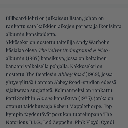
Billboard-lehti
on julkaissut listan
, johon on
rankattu sata kaikkien aikojen parasta ja ikonisinta
albumin kansitaidetta.
Ykköseksi on nostettu taiteilija Andy Warholin
käsialaa oleva
The Velvet Underground & Nico
-
albumin (1967) kansikuva, jossa on keltainen
banaani valkoisella pohjalla. Kakkoseksi on
nostettu The Beatlesin
Abbey Road
(1969), jossa
yhtye ylittää Lontoon Abbey Road -studion edessä
sijaitsevaa suojatietä. Kolmanneksi on rankattu
Patti Smithin
Horses
-kansikuva (1975), jonka on
ottanut taidekuvaaja Robert Mapplethorpe. Top
kympin täydentävät porukan tuoreimpana The
Notorious B.I.G., Led Zeppelin, Pink Floyd, Cyndi