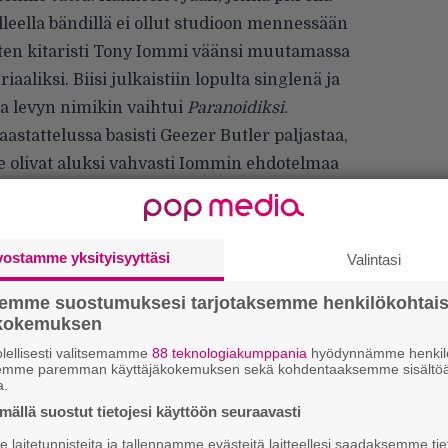
lleella bändillä ei ollut studioon mennessään
 joten kitaristi Tony Iommi väänsi muutamassa
aaliksi. Biisi julkaistiin lopulta singlenä ja
ta levyn nimikin vaihtui
Paranoidiksi.
aastattelussa
basisti Geezer Butler paljastaa,
e olivat aluksi vahvasti Iommin ehdotelmaa
liikaa Led Zeppeliniltä.
 ja meiltä loppui materiaali kesken, joten
sa. Mutta Ozzy ja minä tuumimme, että se
vostamme yksityisyyttäsi
Valintasi
 Breakdownia
”, Butler kertoo.
semme suostumuksesi tarjotaksemme henkilökohtai
ökokemuksen
lellisesti valitsemamme
88 teknologiakumppania
hyödynnämme henkilö
semme paremman käyttäjäkokemuksen sekä kohdentaaksemme sisältöä
a.
ällä suostut tietojesi käyttöön seuraavasti
laitetunnisteita ja tallennamme evästeitä laitteellesi saadaksemme tie