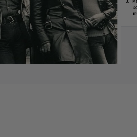
Ma
so
mu