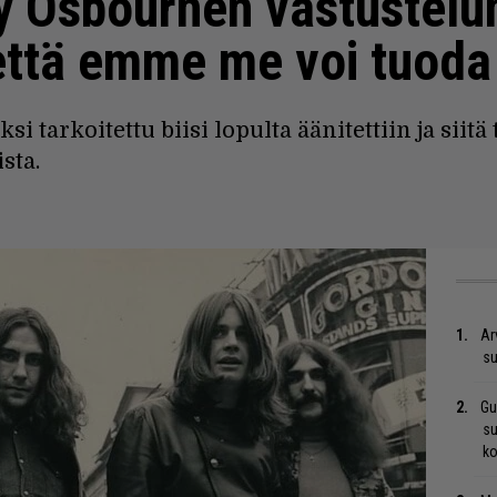
zy Osbournen vastustelu
että emme me voi tuoda
i tarkoitettu biisi lopulta äänitettiin ja siitä
sta.
Ar
su
Gu
su
ko