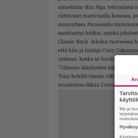
nimeltään
War Pigs
, tekemässä o
riittävästi materiaalia kasassa,
minuutissa
Paranoidin
täytemateri
osoittautui hitiksi, minkä johdos
Classic Rock -lehden tuoreessa h
että hän ja laulaja Ozzy Osbourn
vastaan, koska se kuulosti heistä 
”Olimme äänitysten loppusuoralla
Tony kehitti tämän riffin lennos
Ar
muistuttaa liikaa
Communication
Tarvit
käytt
Me ja huo
tarjotak
mainoksi
Hyväksym
Käytämme 