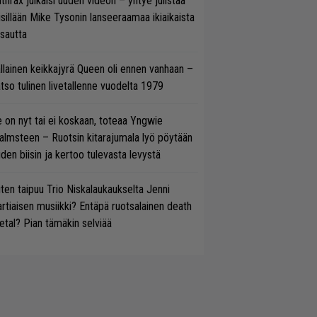
thrax julkaisi uuden videon – yhtye julistaa
isillään Mike Tysonin lanseeraamaa ikiaikaista
isautta
llainen keikkajyrä Queen oli ennen vanhaan –
tso tulinen livetallenne vuodelta 1979
 on nyt tai ei koskaan, toteaa Yngwie
lmsteen – Ruotsin kitarajumala lyö pöytään
den biisin ja kertoo tulevasta levystä
ten taipuu Trio Niskalaukaukselta Jenni
rtiaisen musiikki? Entäpä ruotsalainen death
tal? Pian tämäkin selviää