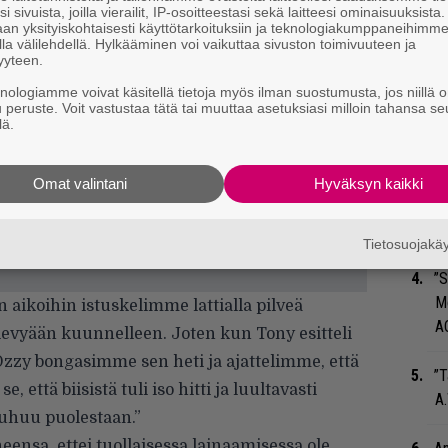
Ar
i sivuista, joilla vierailit, IP-osoitteestasi sekä laitteesi ominaisuuksista
an yksityiskohtaisesti käyttötarkoituksiin ja teknologiakumppaneihimm
su
la välilehdellä. Hylkääminen voi vaikuttaa sivuston toimivuuteen ja
yyteen.
Gu
knologiamme voivat käsitellä tietoja myös ilman suostumusta, jos niillä o
su
u peruste. Voit vastustaa tätä tai muuttaa asetuksiasi milloin tahansa se
lä.
ko
Ma
Omat valintani
Hyväksyn kaikki
so
tä
Tietosuojak
”S
M
 aikoihin istuskelimme lattialla pilveä
A
levyään kuunnelleen. Joten kun Tony esitteli
 Ozzy bongasimme sen heti ja ajattelimme, että
”T
että biisistä tuli iso hitti ja luultavasti
A.
uhuu puolestaan.”
nsa, ettei tuollaisessa lainaamisessa ole