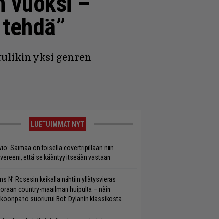
n vuoksi –
 tehdä”
 tulikin yksi genren
LUETUIMMAT NYT
vio: Saimaa on toisella covertripillään niin
vereeni, että se kääntyy itseään vastaan
ns N’ Rosesin keikalla nähtiin yllätysvieras
oraan country-maailman huipulta – näin
koonpano suoriutui Bob Dylanin klassikosta