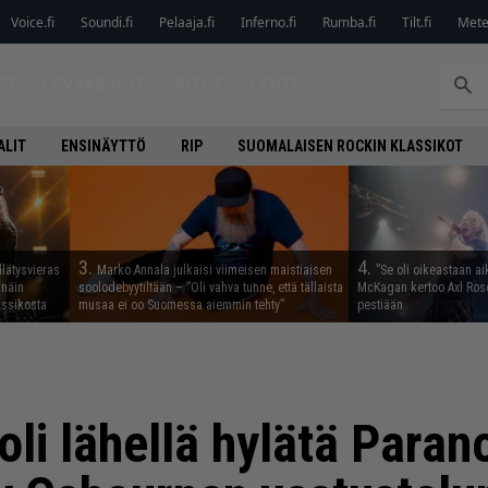
Voice.fi
Soundi.fi
Pelaaja.fi
Inferno.fi
Rumba.fi
Tilt.fi
Metel
ET
LEVYARVIOT
JUTUT
LEHTI
ALIT
ENSINÄYTTÖ
RIP
SUOMALAISEN ROCKIN KLASSIKOT
3.
4.
llätysvieras
Marko Annala julkaisi viimeisen maistiaisen
”Se oli oikeastaan ai
 näin
soolodebyytiltään – ”Oli vahva tunne, että tällaista
McKagan kertoo Axl Rose
assikosta
musaa ei oo Suomessa aiemmin tehty”
pestiään
li lähellä hylätä Paran