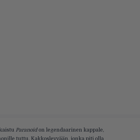
kaistu
Paranoid
on legendaarinen kappale,
nille tuttu. Kakkoslevyään, jonka piti olla