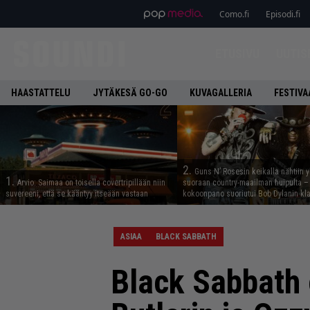
Como.fi
Episodi.fi
ETUSIVU
UUTIS
HAASTATTELU
JYTÄKESÄ GO-GO
KUVAGALLERIA
FESTIVA
2.
Guns N’ Rosesin keikalla nähtiin y
1.
Arvio: Saimaa on toisella covertripillään niin
suoraan country-maailman huipulta –
suvereeni, että se kääntyy itseään vastaan
kokoonpano suoriutui Bob Dylanin kl
ASIAA
BLACK SABBATH
Black Sabbath o