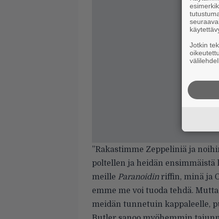
esimerkiks
tutustuma
seuraaval
käytettäv
Jotkin te
oikeutett
välilehdel
”Rakastimme Zeppeliniä ja noihin
poltellen ja heidän ensimmäistä 
meille
Paranoidin
riffin, minä ja
emme me voi tuoda tehdä. Mutta se, 
meidän tunnetuin kappaleelle, p
Butler sanoo myöhemmin tajunnee