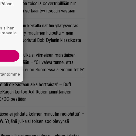
vio: Saimaa on toisella covertripillään niin
. Pääset
e
vereeni, että se kääntyy itseään vastaan
ns N’ Rosesin keikalla nähtiin yllätysvieras
n siihen
oraan country-maailman huipulta – näin
uraavalla
koonpano suoriutui Bob Dylanin klassikosta
rko Annala julkaisi viimeisen maistiaisen
olodebyytiltään – ”Oli vahva tunne, että
llaista musaa ei oo Suomessa aiemmin tehty”
äytäntömme
e oli oikeastaan aika herttaista” – Duff
cKagan kertoo Axl Rosen jännittäneen
C/DC-pestiään
ässä ei jahdata kolmen minuutin radiohittiä” –
W. Yrjänä julkaisi toisen soololevynsä