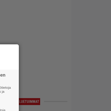
sen
tietoja
 ja
LUETUIMMAT
toja