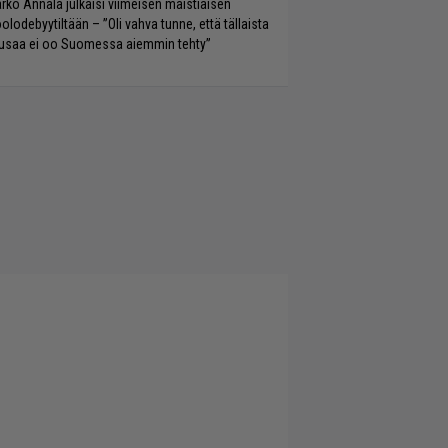
rko Annala julkaisi viimeisen maistiaisen
olodebyytiltään – ”Oli vahva tunne, että tällaista
saa ei oo Suomessa aiemmin tehty”