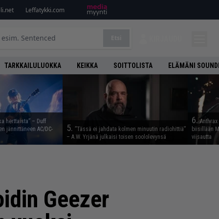
i.net
Leffatykki.com
Etsi
KIRJAUDU
TARKKAILULUOKKA
KEIKKA
SOITTOLISTA
ELÄMÄNI SOUND
6.
ka herttaista” – Duff
Anthrax 
5.
n jännittäneen AC/DC-
”Tässä ei jahdata kolmen minuutin radiohittiä”
biisillään 
– A.W. Yrjänä julkaisi toisen soololevynsä
viisautta
oidin Geezer