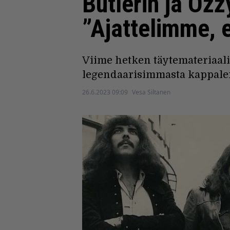
Butlerin ja Oz
”Ajattelimme, 
Viime hetken täytemateriaaliks
legendaarisimmasta kappalei
26.6.2023 09:09
Vesa Siltanen