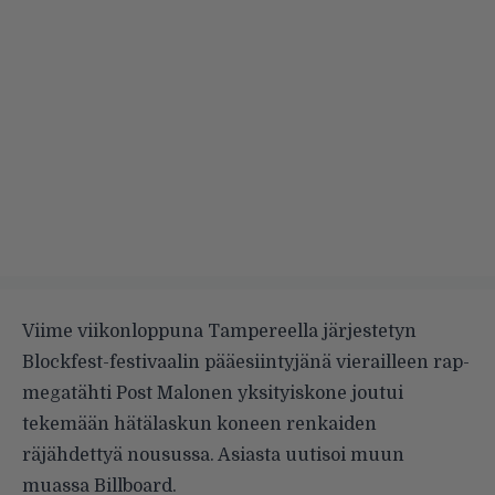
Viime viikonloppuna Tampereella järjestetyn
Blockfest-festivaalin pääesiintyjänä vierailleen rap-
megatähti Post Malonen yksityiskone joutui
tekemään hätälaskun koneen renkaiden
räjähdettyä nousussa. Asiasta uutisoi muun
muassa
Billboard
.