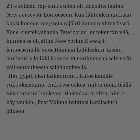
23-vuotiaan rap-suuruuden oli tarkoitus lentää
New Jerseystä Lontooseen, kun lähteiden mukaan
kaksi koneen rengasta räjähti nousun yhteydessä.
Kone kierteli aikansa Teterboron lentokentän yllä,
kunnes se ohjattiin New Yorkin Stewart-
lentoasemalle suorittamaan hätälaskun. Lasku
onnistui
ja kaikki koneen 16 matkustajaa selvisivät
välikohtauksesta säikähdyksellä.
”Hei tyypit, olen laskeutunut. Kiitos kaikille
rukouksistanne. Enkä voi uskoa, miten moni täällä
toivoi minun kuolevan. Haistakaa te vittu, niin ei
käy tänään”, Post Malone twiittasi hätälaskun
jälkeen.