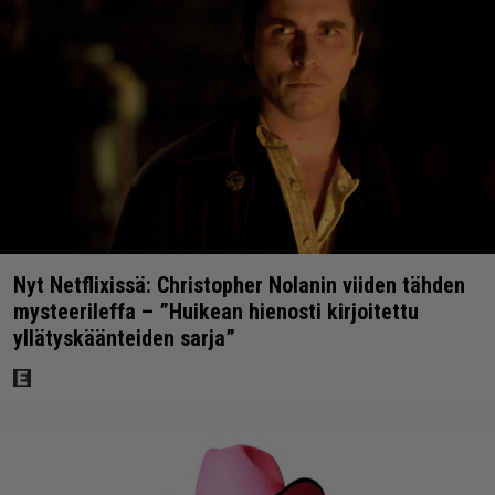
Nyt Netflixissä: Christopher Nolanin viiden tähden
mysteerileffa – ”Huikean hienosti kirjoitettu
yllätyskäänteiden sarja”