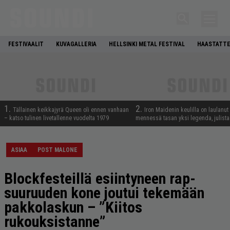
FESTIVAALIT
KUVAGALLERIA
HELLSINKI METAL FESTIVAL
HAASTATTE
1.
2.
Tällainen keikkajyrä Queen oli ennen vanhaan
Iron Maidenin keulilla on laulanut
– katso tulinen livetallenne vuodelta 1979
mennessä tasan yksi legenda, julistaa
ASIAA
POST MALONE
Blockfesteillä esiintyneen rap-
suuruuden kone joutui tekemään
pakkolaskun – ”Kiitos
rukouksistanne”