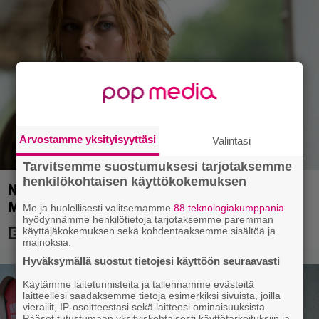
Arvostamme yksityisyyttäsi
Valintasi
Tarvitsemme suostumuksesi tarjotaksemme
henkilökohtaisen käyttökokemuksen
Nyt Netflixissä: 180 miljoonan toimintaseikkailu –
Margot Robbie vei seksikohtauksen liian pitkälle
Me ja huolellisesti valitsemamme
88 teknologiakumppania
hyödynnämme henkilötietoja tarjotaksemme paremman
käyttäjäkokemuksen sekä kohdentaaksemme sisältöä ja
mainoksia.
Hyväksymällä suostut tietojesi käyttöön seuraavasti
Käytämme laitetunnisteita ja tallennamme evästeitä
laitteellesi saadaksemme tietoja esimerkiksi sivuista, joilla
vierailit, IP-osoitteestasi sekä laitteesi ominaisuuksista.
Pääset tutustumaan yksityiskohtaisesti käyttötarkoituksiin ja