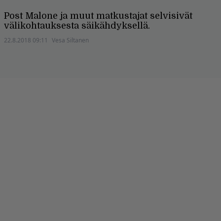
Post Malone ja muut matkustajat selvisivät
välikohtauksesta säikähdyksellä.
22.8.2018 09:11
Vesa Siltanen