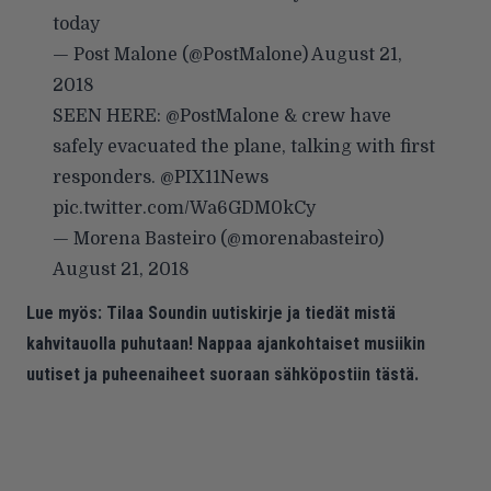
today
— Post Malone (@PostMalone)
August 21,
2018
SEEN HERE:
@PostMalone
& crew have
safely evacuated the plane, talking with first
responders.
@PIX11News
pic.twitter.com/Wa6GDM0kCy
— Morena Basteiro (@morenabasteiro)
August 21, 2018
Lue myös:
Tilaa Soundin uutiskirje ja tiedät mistä
kahvitauolla puhutaan! Nappaa ajankohtaiset musiikin
uutiset ja puheenaiheet suoraan sähköpostiin tästä.