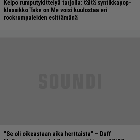
Kelpo rumputykittelyä tarjolla: tältä syntikkapop-
klassikko Take on Me voisi kuulostaa eri
rockrumpaleiden esittämänä
”Se oli oikeastaan aika herttaista” – Duff