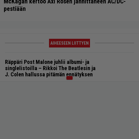
McKagan kertoo Axl Rosen jännittäneen AC/DC-
pestiään
AIHEESEEN LIITTYEN
Räppäri Post Malone juhlii albumi- ja
singlelistoilla – Rikkoi The Beatlesin ja
J. Colen hallussa pitämän ennätyksen