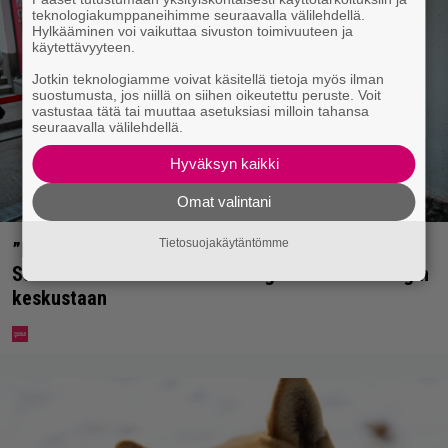
teknologiakumppaneihimme seuraavalla välilehdellä.
Hylkääminen voi vaikuttaa sivuston toimivuuteen ja
käytettävyyteen.
Jotkin teknologiamme voivat käsitellä tietoja myös ilman
suostumusta, jos niillä on siihen oikeutettu peruste. Voit
vastustaa tätä tai muuttaa asetuksiasi milloin tahansa
seuraavalla välilehdellä.
Hyväksyn kaikki
Omat valintani
Tietosuojakäytäntömme
”Mitä isompi vehje, sen paremmin kulkee” –
Susanna Penttilä suuntasi Bangbussinsa Helsingin
keskustaan