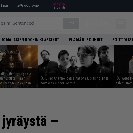
i.net
Leffatykki.com
Etsi
KIRJAUDU
SUOMALAISEN ROCKIN KLASSIKOT
ELÄMÄNI SOUNDIT
SOITTOLIS
lla nähtiin yllätysvieras
5.
6.
n huipulta – näin
Blind Channel palasi tauolta tuplasinglen ja
Weezer-
b Dylanin klassikosta
näyttävän videon voimin
tulee Suom
 jyräystä –