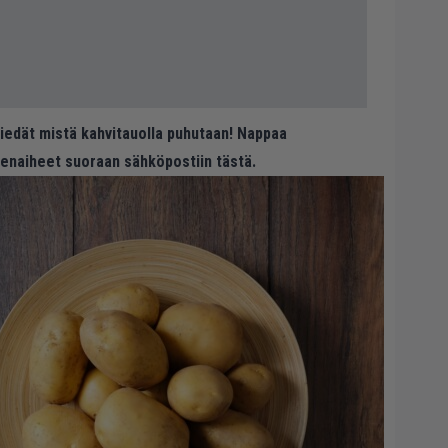
 tiedät mistä kahvitauolla puhutaan! Nappaa
eenaiheet suoraan sähköpostiin tästä.