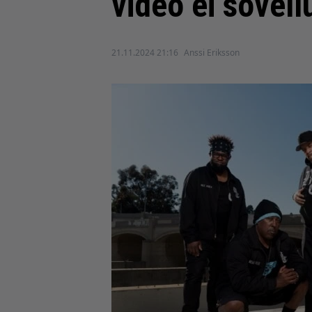
video ei sovel
21.11.2024 21:16
Anssi Eriksson