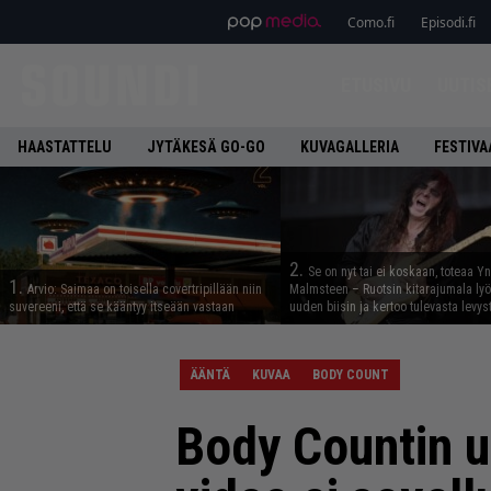
Como.fi
Episodi.fi
ETUSIVU
UUTIS
HAASTATTELU
JYTÄKESÄ GO-GO
KUVAGALLERIA
FESTIVA
2.
Se on nyt tai ei koskaan, toteaa Y
1.
Arvio: Saimaa on toisella covertripillään niin
Malmsteen – Ruotsin kitarajumala ly
suvereeni, että se kääntyy itseään vastaan
uuden biisin ja kertoo tulevasta levys
ÄÄNTÄ
KUVAA
BODY COUNT
Body Countin u