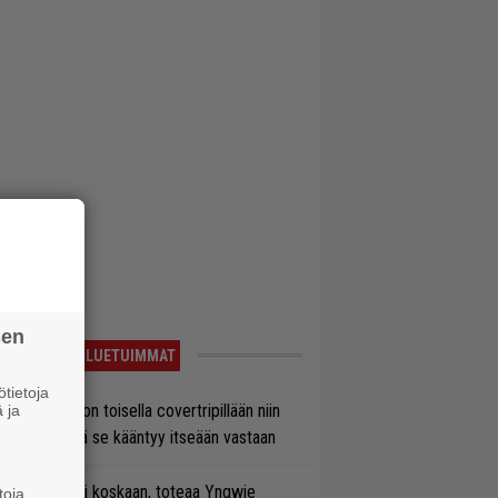
sen
LUETUIMMAT
tietoja
vio: Saimaa on toisella covertripillään niin
 ja
vereeni, että se kääntyy itseään vastaan
 on nyt tai ei koskaan, toteaa Yngwie
toja