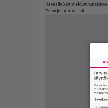
jäsenelle kauhuelokuvamaisissa
Katso ja kuuntele alta.
Ar
Tarvit
käytt
Me ja huo
tarjotak
mainoksi
Hyväksym
Käytämme 