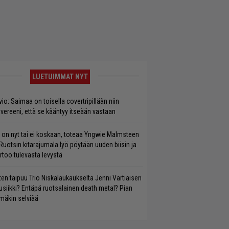
LUETUIMMAT NYT
vio: Saimaa on toisella covertripillään niin
vereeni, että se kääntyy itseään vastaan
 on nyt tai ei koskaan, toteaa Yngwie Malmsteen
Ruotsin kitarajumala lyö pöytään uuden biisin ja
rtoo tulevasta levystä
ten taipuu Trio Niskalaukaukselta Jenni Vartiaisen
siikki? Entäpä ruotsalainen death metal? Pian
mäkin selviää