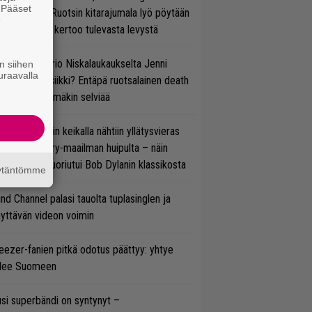
. Pääset
lmsteen – Ruotsin kitarajumala lyö pöytään
e
den biisin ja kertoo tulevasta levystä
ten taipuu Trio Niskalaukaukselta Jenni
n siihen
uraavalla
rtiaisen musiikki? Entäpä ruotsalainen death
tal? Pian tämäkin selviää
ns N’ Rosesin keikalla nähtiin yllätysvieras
oraan country-maailman huipulta – näin
koonpano suoriutui Bob Dylanin klassikosta
äytäntömme
ind Channel palasi tauolta tuplasinglen ja
yttävän videon voimin
ezer-fanien pitkä odotus päättyy: yhtye
ulee Suomeen
si superbändi on syntynyt –