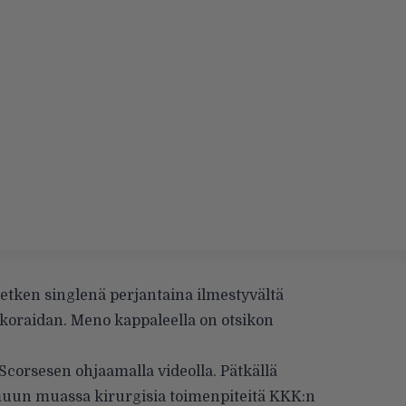
etken singlenä perjantaina ilmestyvältä
koraidan. Meno kappaleella on otsikon
corsesen ohjaamalla videolla. Pätkällä
muun muassa kirurgisia toimenpiteitä KKK:n