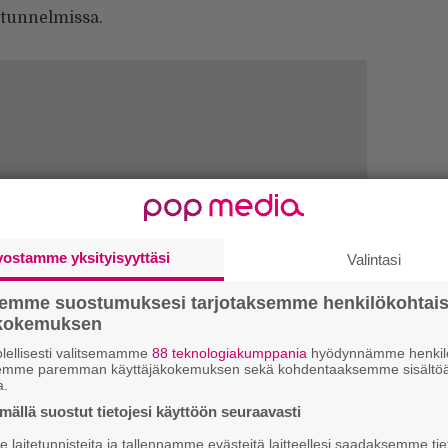
 tunnelmissa.
vostamme yksityisyyttäsi
Valintasi
semme suostumuksesi tarjotaksemme henkilökohtai
ökokemuksen
lellisesti valitsemamme
88 teknologiakumppania
hyödynnämme henkilö
Ar
semme paremman käyttäjäkokemuksen sekä kohdentaaksemme sisältöä
a.
su
ällä suostut tietojesi käyttöön seuraavasti
Se
laitetunnisteita ja tallennamme evästeitä laitteellesi saadaksemme tie