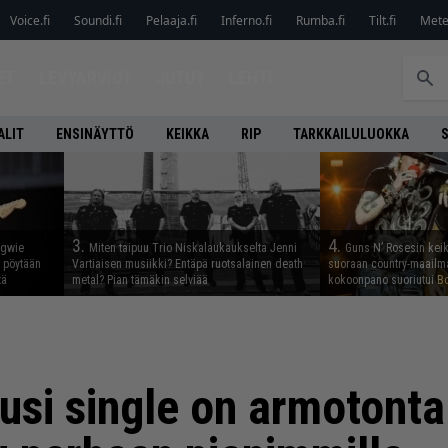
Voice.fi
Soundi.fi
Pelaaja.fi
Inferno.fi
Rumba.fi
Tilt.fi
Metel
ET
LEVYARVIOT
JUTUT
LEHTI
ALIT
ENSINÄYTTÖ
KEIKKA
RIP
TARKKAILULUOKKA
3.
4.
ngwie
Miten taipuu Trio Niskalaukaukselta Jenni
Guns N’ Rosesin keika
ö pöytään
Vartiaisen musiikki? Entäpä ruotsalainen death
suoraan country-maailma
tä
metal? Pian tämäkin selviää
kokoonpano suoriutui Bo
usi single on armotonta