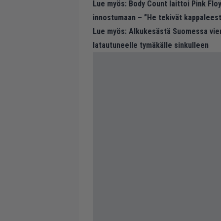
Lue myös:
Body Count laittoi Pink Floy
innostumaan – ”He tekivät kappaleesta
Lue myös:
Alkukesästä Suomessa vierai
latautuneelle tymäkälle sinkulleen