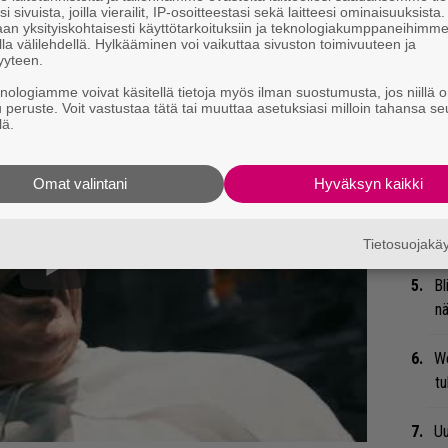
i sivuista, joilla vierailit, IP-osoitteestasi sekä laitteesi ominaisuuksista
Ma
an yksityiskohtaisesti käyttötarkoituksiin ja teknologiakumppaneihimm
uu
la välilehdellä. Hylkääminen voi vaikuttaa sivuston toimivuuteen ja
yyteen.
on vuonna 2020 ilmestynyt
Carnivore
.
Mi
knologiamme voivat käsitellä tietoja myös ilman suostumusta, jos niillä o
u peruste. Voit vastustaa tätä tai muuttaa asetuksiasi milloin tahansa se
Va
lä.
me
Omat valintani
Hyväksyn kaikki
Gu
su
ko
Tietosuojak
Bl
nä
We
t
Uu