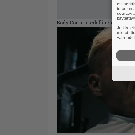
esimerkiks
tutustuma
seuraaval
käytettäv
Body Countin edellinen albumi 
Jotkin te
oikeutett
välilehdel