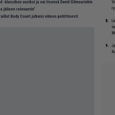
Va
d -klassikon uusiksi ja sai itsensä David Gilmourinkin
ry
 jälleen relevantin”
llut Body Count julkaisi videon poliittisesti
Li
ta
Me
Jy
Ka