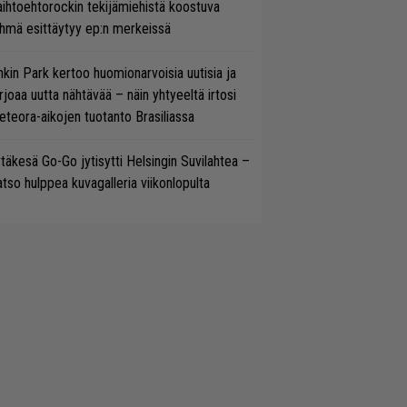
ihtoehtorockin tekijämiehistä koostuva
hmä esittäytyy ep:n merkeissä
nkin Park kertoo huomionarvoisia uutisia ja
rjoaa uutta nähtävää – näin yhtyeeltä irtosi
teora-aikojen tuotanto Brasiliassa
täkesä Go-Go jytisytti Helsingin Suvilahtea –
tso hulppea kuvagalleria viikonlopulta