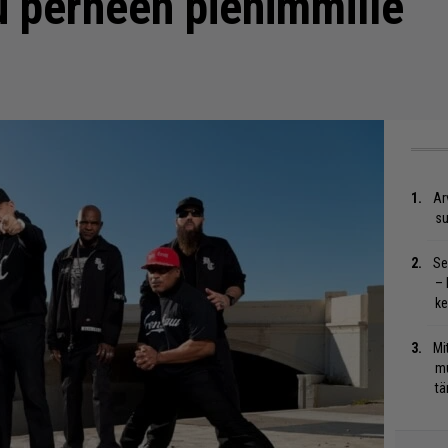
lu perheen pienimmille
Ar
su
Se
– 
ke
Mi
mu
tä