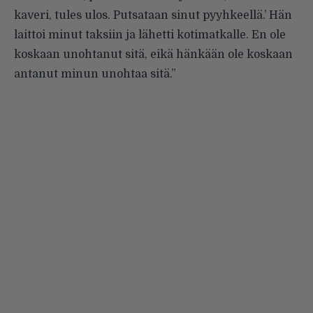
kaveri, tules ulos. Putsataan sinut pyyhkeellä.’ Hän
laittoi minut taksiin ja lähetti kotimatkalle. En ole
koskaan unohtanut sitä, eikä hänkään ole koskaan
antanut minun unohtaa sitä.”