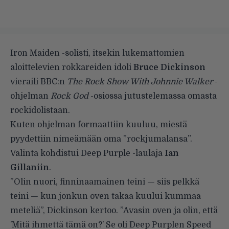
Iron Maiden -solisti, itsekin lukemattomien
aloittelevien rokkareiden idoli
Bruce Dickinson
vieraili BBC:n
The Rock Show With Johnnie Walker
-
ohjelman
Rock God
-osiossa jutustelemassa omasta
rockidolistaan.
Kuten ohjelman formaattiin kuuluu, miestä
pyydettiin nimeämään oma ”rockjumalansa”.
Valinta kohdistui Deep Purple -laulaja
Ian
Gillaniin
.
”Olin nuori, finninaamainen teini — siis pelkkä
teini — kun jonkun oven takaa kuului kummaa
meteliä”, Dickinson kertoo. ”Avasin oven ja olin, että
’Mitä ihmettä tämä on?’ Se oli Deep Purplen Speed