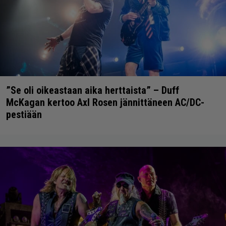
”Se oli oikeastaan aika herttaista” – Duff
McKagan kertoo Axl Rosen jännittäneen AC/DC-
pestiään