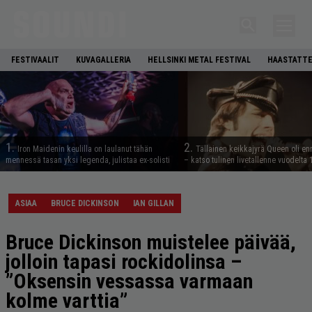
FESTIVAALIT
KUVAGALLERIA
HELLSINKI METAL FESTIVAL
HAASTATTE
1.
2.
Iron Maidenin keulilla on laulanut tähän
Tällainen keikkajyrä Queen oli e
mennessä tasan yksi legenda, julistaa ex-solisti
– katso tulinen livetallenne vuodelta
ASIAA
BRUCE DICKINSON
IAN GILLAN
Bruce Dickinson muistelee päivää,
jolloin tapasi rockidolinsa –
”Oksensin vessassa varmaan
kolme varttia”