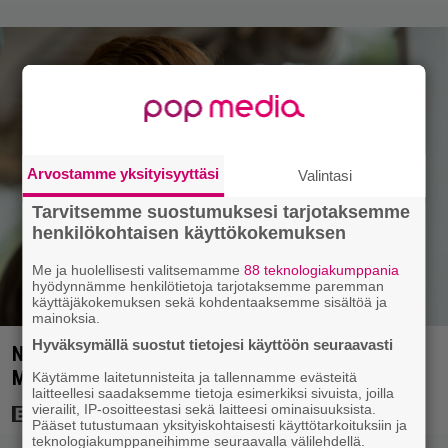
Arvostamme yksityisyyttäsi
Valintasi
Tarvitsemme suostumuksesi tarjotaksemme
henkilökohtaisen käyttökokemuksen
Me ja huolellisesti valitsemamme
88 teknologiakumppania
hyödynnämme henkilötietoja tarjotaksemme paremman
käyttäjäkokemuksen sekä kohdentaaksemme sisältöä ja
mainoksia.
Hyväksymällä suostut tietojesi käyttöön seuraavasti
Nyt Netflixissä: 180 miljoonan toimintaseikkailu –
Margot Robbie vei seksikohtauksen liian pitkälle
Käytämme laitetunnisteita ja tallennamme evästeitä
laitteellesi saadaksemme tietoja esimerkiksi sivuista, joilla
vierailit, IP-osoitteestasi sekä laitteesi ominaisuuksista.
Pääset tutustumaan yksityiskohtaisesti käyttötarkoituksiin ja
teknologiakumppaneihimme seuraavalla välilehdellä.