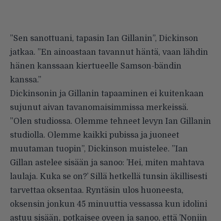
”Sen sanottuani, tapasin Ian Gillanin”, Dickinson
jatkaa. ”En ainoastaan tavannut häntä, vaan lähdin
hänen kanssaan kiertueelle Samson-bändin
kanssa.”
Dickinsonin ja Gillanin tapaaminen ei kuitenkaan
sujunut aivan tavanomaisimmissa merkeissä.
”Olen studiossa. Olemme tehneet levyn Ian Gillanin
studiolla. Olemme kaikki pubissa ja juoneet
muutaman tuopin”, Dickinson muistelee. ”Ian
Gillan astelee sisään ja sanoo: ’Hei, miten mahtava
laulaja. Kuka se on?’ Sillä hetkellä tunsin äkillisesti
tarvettaa oksentaa. Ryntäsin ulos huoneesta,
oksensin jonkun 45 minuuttia vessassa kun idolini
astuu sisään, potkaisee oveen ja sanoo, että ’Noniin