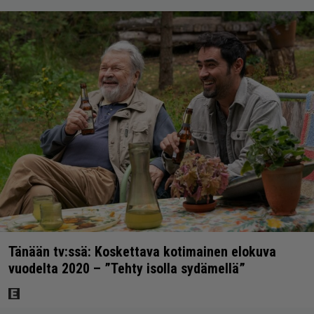
Tänään tv:ssä: Koskettava kotimainen elokuva
vuodelta 2020 – ”Tehty isolla sydämellä”