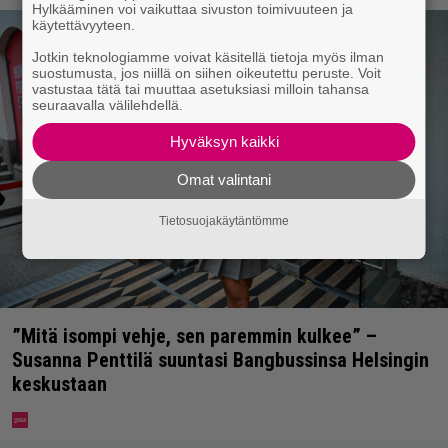
Hylkääminen voi vaikuttaa sivuston toimivuuteen ja
käytettävyyteen.
Jotkin teknologiamme voivat käsitellä tietoja myös ilman
suostumusta, jos niillä on siihen oikeutettu peruste. Voit
vastustaa tätä tai muuttaa asetuksiasi milloin tahansa
seuraavalla välilehdellä.
Hyväksyn kaikki
Omat valintani
Tietosuojakäytäntömme
”Mitä isompi vehje, sen paremmin kulkee” –
Susanna Penttilä suuntasi Bangbussinsa Helsingin
keskustaan