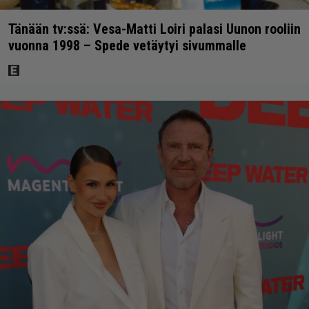
Tänään tv:ssä: Vesa-Matti Loiri palasi Uunon rooliin
vuonna 1998 – Spede vetäytyi sivummalle