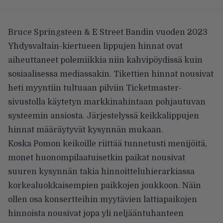
Bruce Springsteen & E Street Bandin vuoden 2023
Yhdysvaltain-kiertueen lippujen hinnat ovat
aiheuttaneet polemiikkia niin kahvipöydissä kuin
sosiaalisessa mediassakin. Tikettien hinnat nousivat
heti myyntiin tultuaan pilviin Ticketmaster-
sivustolla käytetyn markkinahintaan pohjautuvan
systeemin ansiosta. Järjestelyssä keikkalippujen
hinnat määräytyvät kysynnän mukaan.
Koska Pomon keikoille riittää tunnetusti menijöitä,
monet huonompilaatuisetkin paikat nousivat
suuren kysynnän takia hinnoitteluhierarkiassa
korkealuokkaisempien paikkojen joukkoon. Näin
ollen osa konsertteihin myytävien lattiapaikojen
hinnoista nousivat jopa yli neljääntuhanteen