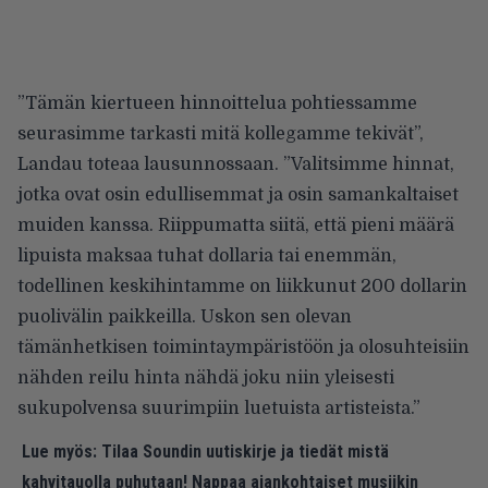
”Tämän kiertueen hinnoittelua pohtiessamme
seurasimme tarkasti mitä kollegamme tekivät”,
Landau toteaa lausunnossaan. ”Valitsimme hinnat,
jotka ovat osin edullisemmat ja osin samankaltaiset
muiden kanssa. Riippumatta siitä, että pieni määrä
lipuista maksaa tuhat dollaria tai enemmän,
todellinen keskihintamme on liikkunut 200 dollarin
puolivälin paikkeilla. Uskon sen olevan
tämänhetkisen toimintaympäristöön ja olosuhteisiin
nähden reilu hinta nähdä joku niin yleisesti
sukupolvensa suurimpiin luetuista artisteista.”
Lue myös:
Tilaa Soundin uutiskirje ja tiedät mistä
kahvitauolla puhutaan! Nappaa ajankohtaiset musiikin