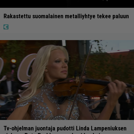
Rakastettu suomalainen metalliyhtye tekee paluun
Tv-ohjelman juontaja pudotti Linda Lampeniuksen