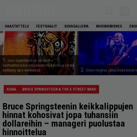
HAASTATTELU
FESTIVAALIT
KUVAGALLERIA
MUSIIKKIBISNES
ENS
1.
Uusi superbändi on syntynyt –
Vaihtoehtorockin tekijämiehistä koostuva ryhmä
2.
esittäytyy ep:n merkeissä
Glenn Hughes jättää keikkalavat t
ASIAA
BRUCE SPRINGSTEEN & THE E STREET BAND
Bruce Springsteenin keikkalippujen
hinnat kohosivat jopa tuhansiin
dollareihin – manageri puolustaa
hinnoittelua