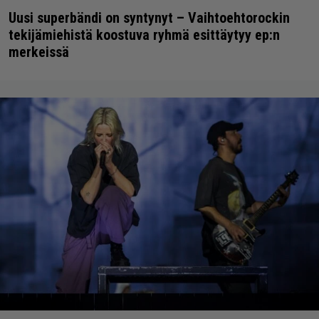
Uusi superbändi on syntynyt – Vaihtoehtorockin
tekijämiehistä koostuva ryhmä esittäytyy ep:n
merkeissä