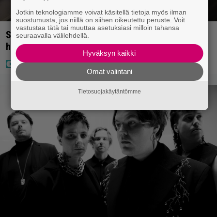
Jotkin teknologiamme voivat käsitellä tietoja myös ilman
suostumusta, jos niillä on siihen oikeutettu peruste. Voit
vastustaa tätä tai muuttaa asetuksiasi milloin tahansa
Sampo Kaulanen sai oudon tulehduksen – makaa
seuraavalla välilehdellä.
hoitolaitteessa nytkähdellen
Hyväksyn kaikki
Omat valintani
Tietosuojakäytäntömme