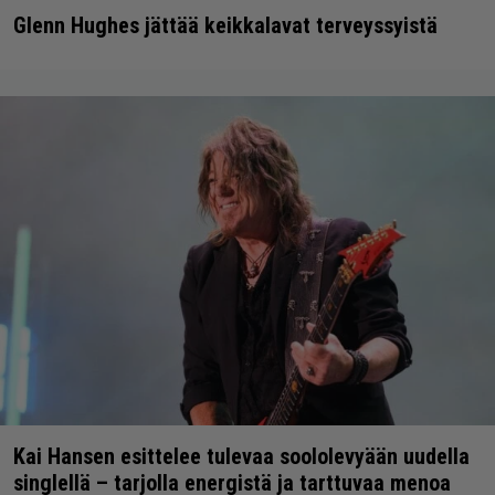
Glenn Hughes jättää keikkalavat terveyssyistä
Kai Hansen esittelee tulevaa soololevyään uudella
singlellä – tarjolla energistä ja tarttuvaa menoa