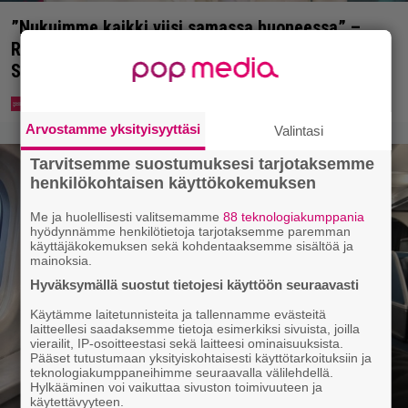
”Nukuimme kaikki viisi samassa huoneessa” –
Renny Harlinin perhe vietti unelmien kesän
Suomessa
Arvostamme yksityisyyttäsi
Valintasi
Tarvitsemme suostumuksesi tarjotaksemme
henkilökohtaisen käyttökokemuksen
Me ja huolellisesti valitsemamme
88 teknologiakumppania
hyödynnämme henkilötietoja tarjotaksemme paremman
käyttäjäkokemuksen sekä kohdentaaksemme sisältöä ja
mainoksia.
Hyväksymällä suostut tietojesi käyttöön seuraavasti
Käytämme laitetunnisteita ja tallennamme evästeitä
laitteellesi saadaksemme tietoja esimerkiksi sivuista, joilla
vierailit, IP-osoitteestasi sekä laitteesi ominaisuuksista.
Pääset tutustumaan yksityiskohtaisesti käyttötarkoituksiin ja
teknologiakumppaneihimme seuraavalla välilehdellä.
Hylkääminen voi vaikuttaa sivuston toimivuuteen ja
käytettävyyteen.