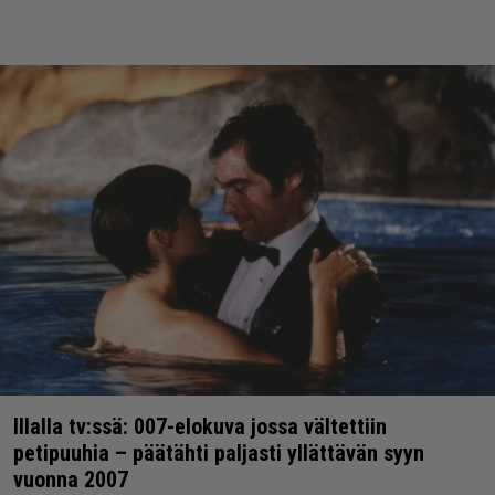
Illalla tv:ssä: 007-elokuva jossa vältettiin
petipuuhia – päätähti paljasti yllättävän syyn
vuonna 2007