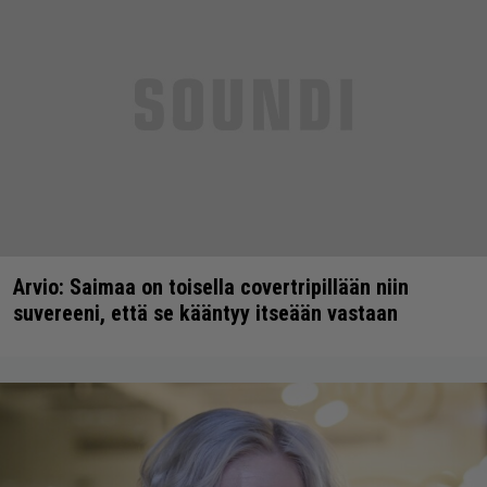
Arvio: Saimaa on toisella covertripillään niin
suvereeni, että se kääntyy itseään vastaan