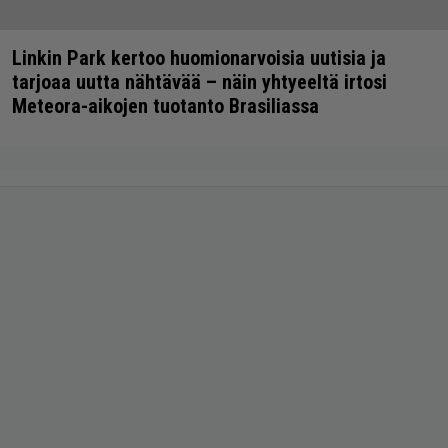
Linkin Park kertoo huomionarvoisia uutisia ja
tarjoaa uutta nähtävää – näin yhtyeeltä irtosi
Meteora-aikojen tuotanto Brasiliassa