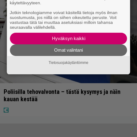
käytettävyyteen.
Jotkin teknologiamme voivat käsitellä tietoja myös ilman
suostumusta, jos niillä on siihen oikeutettu peruste. Voit
vastustaa tätä tai muuttaa asetuksiasi milloin tahansa
seuraavalla välilehdellä.
Hyväksyn kaikki
Omat valintani
Tietosuojakäytäntömme
Poliisilla tehovalvonta – tästä kysymys ja näin
kauan kestää