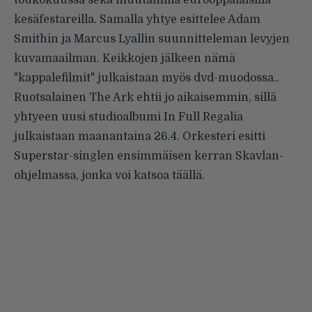
toukokuussa sekä muutamilla eurooppalaisilla
kesäfestareilla. Samalla yhtye esittelee Adam
Smithin ja Marcus Lyallin suunnitteleman levyjen
kuvamaailman. Keikkojen jälkeen nämä
"kappalefilmit" julkaistaan myös dvd-muodossa..
Ruotsalainen The Ark ehtii jo aikaisemmin, sillä
yhtyeen uusi studioalbumi In Full Regalia
julkaistaan maanantaina 26.4. Orkesteri esitti
Superstar-singlen ensimmäisen kerran Skavlan-
ohjelmassa, jonka voi katsoa
täällä
.