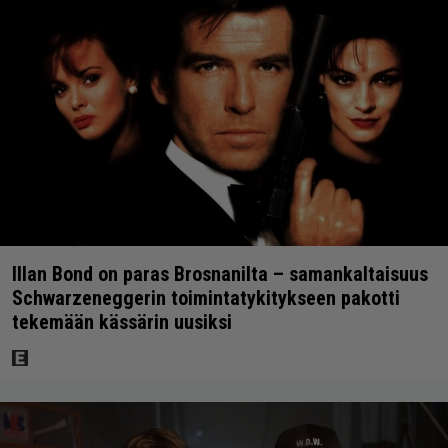
Illan Bond on paras Brosnanilta – samankaltaisuus
Schwarzeneggerin toimintatykitykseen pakotti
tekemään kässärin uusiksi