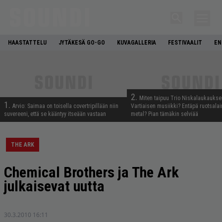
HAASTATTELU
JYTÄKESÄ GO-GO
KUVAGALLERIA
FESTIVAALIT
EN
2.
Miten taipuu Trio Niskalaukaukse
1.
Arvio: Saimaa on toisella covertripillään niin
Vartiaisen musiikki? Entäpä ruotsala
suvereeni, että se kääntyy itseään vastaan
metal? Pian tämäkin selviää
THE ARK
Chemical Brothers ja The Ark
julkaisevat uutta
30.3.2010 16:11