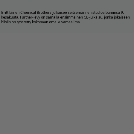
Brittiläinen
Chemical Brothers
julkaisee seitsemännen studioalbuminsa 9.
kesäkuuta. Further-levy on samalla ensimmäinen CB-julkaisu, jonka jokaiseen
biisiin on työstetty kokonaan oma kuvamaailma.