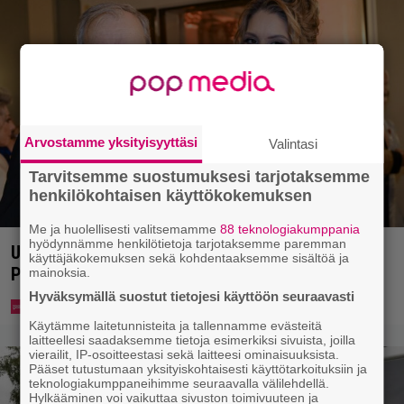
Arvostamme yksityisyyttäsi
Valintasi
Tarvitsemme suostumuksesi tarjotaksemme
henkilökohtaisen käyttökokemuksen
Me ja huolellisesti valitsemamme
88 teknologiakumppania
hyödynnämme henkilötietoja tarjotaksemme paremman
Uuno: Hjallis Harkimo menee naimisiin Jasmine
käyttäjäkokemuksen sekä kohdentaaksemme sisältöä ja
Pajarin kanssa
mainoksia.
Hyväksymällä suostut tietojesi käyttöön seuraavasti
Käytämme laitetunnisteita ja tallennamme evästeitä
laitteellesi saadaksemme tietoja esimerkiksi sivuista, joilla
vierailit, IP-osoitteestasi sekä laitteesi ominaisuuksista.
Pääset tutustumaan yksityiskohtaisesti käyttötarkoituksiin ja
teknologiakumppaneihimme seuraavalla välilehdellä.
Hylkääminen voi vaikuttaa sivuston toimivuuteen ja