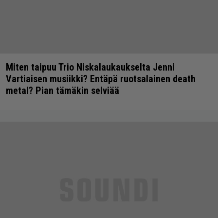
Miten taipuu Trio Niskalaukaukselta Jenni
Vartiaisen musiikki? Entäpä ruotsalainen death
metal? Pian tämäkin selviää