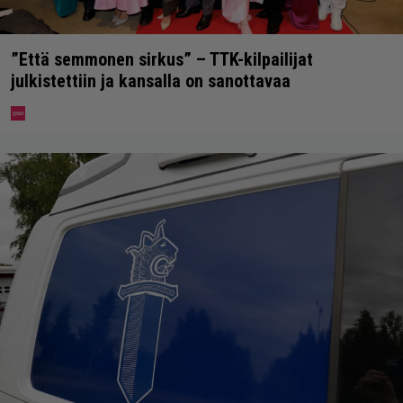
”Että semmonen sirkus” – TTK-kilpailijat
julkistettiin ja kansalla on sanottavaa