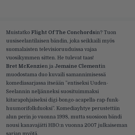
Muistatko
Flight Of The Conchords
in? Tuon
uusiseelantilaisen bändin, joka seikkaili myös
suomalaisten televisioruuduissa vajaa
vuosikymmen sitten. He tulevat taas!
Bret McKenzie
n ja
Jemaine Clement
in
muodostama duo kuvaili samannimisessä
komediasarjassa itseään ”entiseksi Uuden-
Seelannin neljänneksi suosituimmaksi
kitarapohjaiseksi digi-bongo-acapella-rap-funk-
huumorifolkduoksi”. Komediayhtye perustettiin
alun perin jo vuonna 1998, mutta suosioon bändi
nousi kanavajätti HBO:n vuonna 2007 julkaiseman
sarjan myötä.