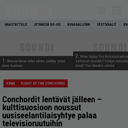
HAASTATTELU
JYTÄKESÄ GO-GO
KUVAGALLERIA
FESTIVAALIT
EN
2.
Miten taipuu Trio Niskalaukaukse
1.
Weezer-fanien pitkä odotus päättyy: yhtye
Vartiaisen musiikki? Entäpä ruotsala
tulee Suomeen
metal? Pian tämäkin selviää
ASIAA
FLIGHT OF THE CONCHORDS
Conchordit lentävät jälleen –
kulttisuosioon noussut
uusiseelantilaisyhtye palaa
televisioruutuihin