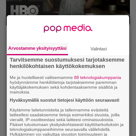
Lue myös:
Tilaa Soundin uutiskirje ja tiedät mistä
kahvitauolla puhutaan! Nappaa ajankohtaiset musiikin
Arvostamme yksityisyyttäsi
Valintasi
uutiset ja puheenaiheet suoraan sähköpostiin tästä.
Tarvitsemme suostumuksesi tarjotaksemme
henkilökohtaisen käyttökokemuksen
Me ja huolellisesti valitsemamme
88 teknologiakumppania
hyödynnämme henkilötietoja tarjotaksemme paremman
käyttäjäkokemuksen sekä kohdentaaksemme sisältöä ja
mainoksia.
Hyväksymällä suostut tietojesi käyttöön seuraavasti
Käytämme laitetunnisteita ja tallennamme evästeitä
laitteellesi saadaksemme tietoja esimerkiksi sivuista, joilla
vierailit, IP-osoitteestasi sekä laitteesi ominaisuuksista.
Pääset tutustumaan yksityiskohtaisesti käyttötarkoituksiin ja
teknologiakumppaneihimme seuraavalla välilehdellä.
Hylkääminen voi vaikuttaa sivuston toimivuuteen ja