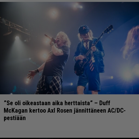
”Se oli oikeastaan aika herttaista” – Duff
McKagan kertoo Axl Rosen jännittäneen AC/DC-
pestiään