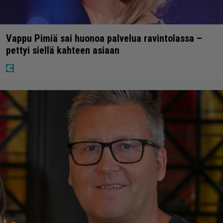
Vappu Pimiä sai huonoa palvelua ravintolassa –
pettyi siellä kahteen asiaan