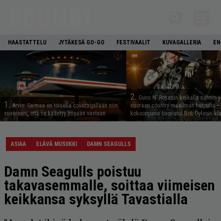
HAASTATTELU
JYTÄKESÄ GO-GO
FESTIVAALIT
KUVAGALLERIA
EN
2.
Guns N’ Rosesin keikalla nähtiin y
1.
Arvio: Saimaa on toisella covertripillään niin
suoraan country-maailman huipulta –
suvereeni, että se kääntyy itseään vastaan
kokoonpano suoriutui Bob Dylanin kl
ASIAA
ELÄVÄ MUSIIKKI
DAMN SEAGULLS
Damn Seagulls poistuu
takavasemmalle, soittaa viimeisen
keikkansa syksyllä Tavastialla