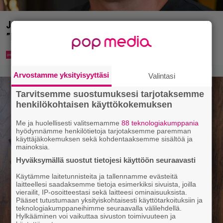
Jani Sievinen kokosi lapsikatraansa yhteen –
”Minun suurin perintöni heille”
Arvostamme yksityisyyttäsi
Valintasi
Tarvitsemme suostumuksesi tarjotaksemme
henkilökohtaisen käyttökokemuksen
Me ja huolellisesti valitsemamme
88 teknologiakumppania
hyödynnämme henkilötietoja tarjotaksemme paremman
käyttäjäkokemuksen sekä kohdentaaksemme sisältöä ja
mainoksia.
Hyväksymällä suostut tietojesi käyttöön seuraavasti
Käytämme laitetunnisteita ja tallennamme evästeitä
laitteellesi saadaksemme tietoja esimerkiksi sivuista, joilla
vierailit, IP-osoitteestasi sekä laitteesi ominaisuuksista.
Pääset tutustumaan yksityiskohtaisesti käyttötarkoituksiin ja
teknologiakumppaneihimme seuraavalla välilehdellä.
Hylkääminen voi vaikuttaa sivuston toimivuuteen ja