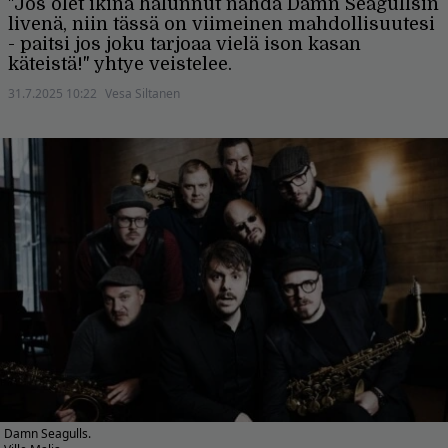
"Jos olet ikinä halunnut nähdä Damn Seagullsin
livenä, niin tässä on viimeinen mahdollisuutesi
- paitsi jos joku tarjoaa vielä ison kasan
käteistä!" yhtye veistelee.
31.7.2025 10:22
Vesa Siltanen
Damn Seagulls.