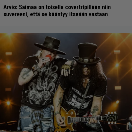
Arvio: Saimaa on toisella covertripillään niin
suvereeni, että se kääntyy itseään vastaan