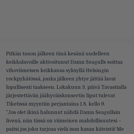
Pitkän tauon jälkeen tänä kesänä uudelleen
keikkalavoille aktivoitunut Damn Seagulls soittaa
vihoviimeisen keikkansa syksyllä Helsingin
rockpyhätössä, jonka jälkeen yhtye jättää lavat
lopullisesti taakseen. Lokakuun 3. päivä Tavastialla
järjestettävän jäähyväiskonsertin liput tulevat
Tiketissä myyntiin perjantaina 1.8. kello 9.
”Jos olet ikinä halunnut nähdä Damn Seagullsin
livenä, niin tässä on viimeinen mahdollisuutesi –
paitsi jos joku tarjoaa vielä ison kasan käteistä! Me