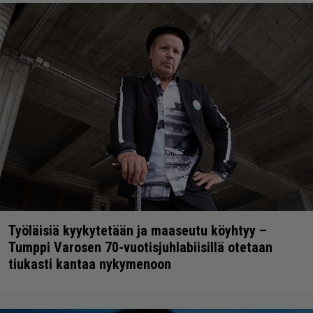
Työläisiä kyykytetään ja maaseutu köyhtyy –
Tumppi Varosen 70-vuotisjuhlabiisillä otetaan
tiukasti kantaa nykymenoon