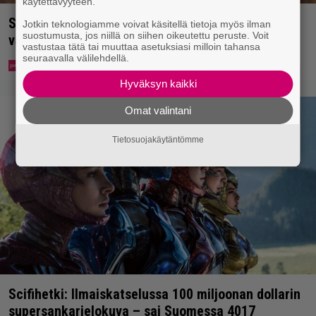
käytettävyyteen.
Syötkö perunoita näin? Tutkijat löysivät yhteyden
Jotkin teknologiamme voivat käsitellä tietoja myös ilman
suostumusta, jos niillä on siihen oikeutettu peruste. Voit
vakavaan kansansairauteen
vastustaa tätä tai muuttaa asetuksiasi milloin tahansa
seuraavalla välilehdellä.
Hyväksyn kaikki
Omat valintani
Tietosuojakäytäntömme
Scifihetki: Ilmaiskatselussa 100 miljoonan dollarin
supersankarielokuva – sai Suomessa 4017