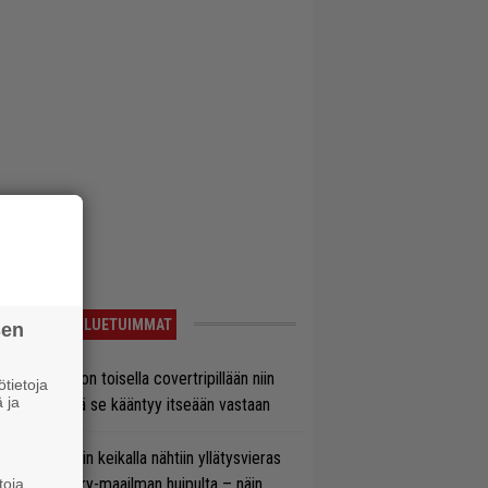
LUETUIMMAT
sen
vio: Saimaa on toisella covertripillään niin
tietoja
 ja
vereeni, että se kääntyy itseään vastaan
ns N’ Rosesin keikalla nähtiin yllätysvieras
oraan country-maailman huipulta – näin
toja