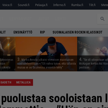
Voice.fi
Soundi.fi
Pelaaja.fi
Inferno.fi
Rumba.fi
Tilt.fi
Metel
ET
LEVYARVIOT
JUTUT
LEHTI
ALIT
ENSINÄYTTÖ
RIP
SUOMALAISEN ROCKIN KLASSIKOT
3.
4.
llätysvieras
Marko Annala julkaisi viimeisen maistiaisen
”Se oli oikeastaan ai
 näin
soolodebyytiltään – ”Oli vahva tunne, että tällaista
McKagan kertoo Axl Rose
assikosta
musaa ei oo Suomessa aiemmin tehty”
pestiään
EGADETH
METALLICA
puolustaa sooloistaan 