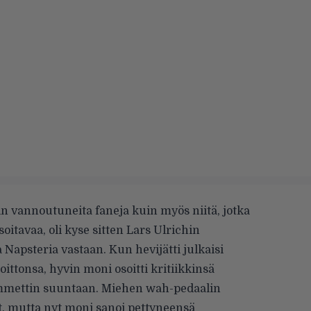
niin vannoutuneita faneja kuin myös niitä, jotka
soitavaa, oli kyse sitten Lars Ulrichin
a Napsteria
vastaan. Kun hevijätti julkaisi
oittonsa, hyvin moni osoitti kritiikkinsä
 Hammettin suuntaan. Miehen wah-pedaalin
jat, mutta nyt moni sanoi pettyneensä