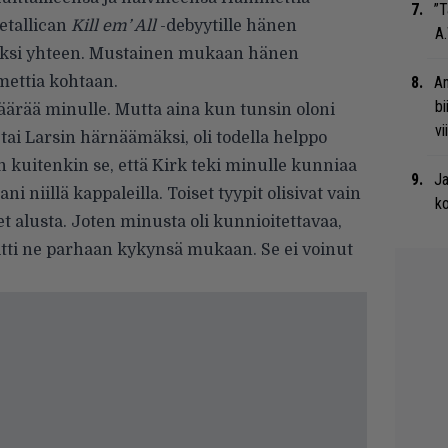
”T
Metallican
Kill em’ All
-debyytille hänen
A.
s yksi yhteen. Mustainen mukaan hänen
mettia kohtaan.
An
bi
äärää minulle. Mutta aina kun tunsin oloni
vi
 tai Larsin härnäämäksi, oli todella helppo
n kuitenkin se, että Kirk teki minulle kunniaa
Ja
i niillä kappaleilla. Toiset tyypit olisivat vain
ko
et alusta. Joten minusta oli kunnioitettavaa,
oitti ne parhaan kykynsä mukaan. Se ei voinut