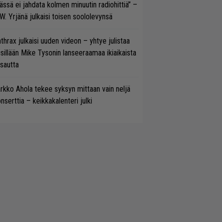
ässä ei jahdata kolmen minuutin radiohittiä” –
W. Yrjänä julkaisi toisen soololevynsä
thrax julkaisi uuden videon – yhtye julistaa
isillään Mike Tysonin lanseeraamaa ikiaikaista
isautta
rkko Ahola tekee syksyn mittaan vain neljä
nserttia – keikkakalenteri julki