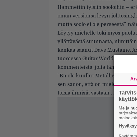
Hammettin tylsiin sooloihin – erä
oman versionsa levyn johtosingl
mutta soolo ei ole perseestä”, nä
Löytyy miehelle toki myös puolus
yllättävästä suunnasta, nimittäi
kenkää saanut Dave Mustaine. As
tuoreessa Guitar World -lehden 
kommenteista, joita tämän vanhast
”En ole kuullut Metallican uutta 
Ar
sen sanon, että on mielestäni on 
Tarvit
toisia ihmisiä vastaan”, Mustain
käytt
Me ja huo
tarjotak
mainoksi
Hyväksym
Käytämme 