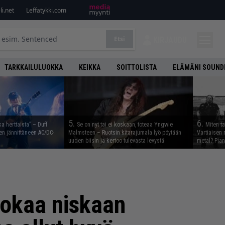
i.net
Leffatykki.com
Etsi
KIRJAUDU
TARKKAILULUOKKA
KEIKKA
SOITTOLISTA
ELÄMÄNI SOUND
5.
6.
ka herttaista” – Duff
Se on nyt tai ei koskaan, toteaa Yngwie
Miten t
n jännittäneen AC/DC-
Malmsteen – Ruotsin kitarajumala lyö pöytään
Vartiaisen 
uuden biisin ja kertoo tulevasta levystä
metal? Pian
lokaa niskaan