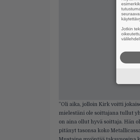
esimerkiks
tutustuma
seuraaval
käytettäv
Jotkin te
oikeutett
välilehdel
”Oli aika, jolloin Kirk voitti jo
mielestäni ole soittajana tullu
on aina ollut hyvä soittaja. Hän o
pitänyt tasonsa koko Metallicassa
Mustaine myöntää takavuosina ku