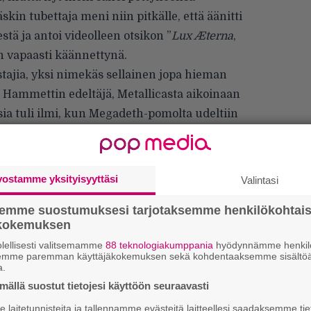
skin tubettaja meni niin pitkälle, että
äänitti
estä
ja antoi videolleen otsikon ”
Lux Æterna
,
in vapaasti käännettynä.
tajia, yksi nimekäs sellainen jopa hieman
n Hammettin edeltäjä, Metallicasta aikoinaan
ia tuli ilmi, kun Megadeth-pomolta udeltiin
haastattelussa
, mitä tämä ajattelee
a ”vihollisesta” on viime aikoina heitetty.
levyä, joten en voi kommentoida niitä. Mutta
vostamme yksityisyyttäsi
Valintasi
surullista, miten nopeasti jotkut kääntyvät
semme suostumuksesi tarjotaksemme henkilökohtai
e tuumaa.
ökokemuksen
Ar
lellisesti valitsemamme
88 teknologiakumppania
hyödynnämme henkilö
semme paremman käyttäjäkokemuksen sekä kohdentaaksemme sisältöä
su
a.
ällä suostut tietojesi käyttöön seuraavasti
Gu
su
laitetunnisteita ja tallennamme evästeitä laitteellesi saadaksemme tie