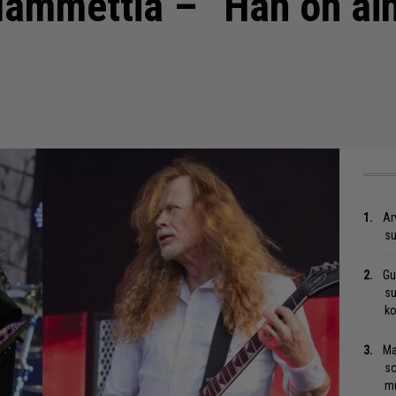
Hammettia – ”Hän on ain
Ar
su
Gu
su
ko
Ma
so
mu