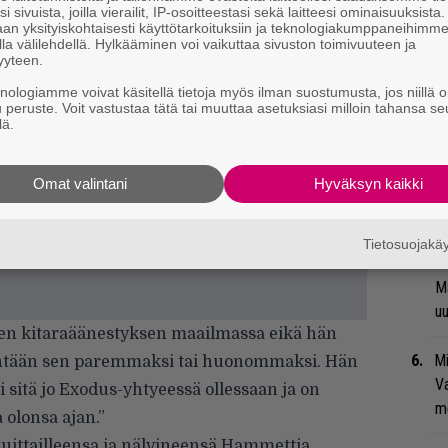
i sivuista, joilla vierailit, IP-osoitteestasi sekä laitteesi ominaisuuksista
ko
an yksityiskohtaisesti käyttötarkoituksiin ja teknologiakumppaneihimm
la välilehdellä. Hylkääminen voi vaikuttaa sivuston toimivuuteen ja
yyteen.
Ma
knologiamme voivat käsitellä tietoja myös ilman suostumusta, jos niillä o
so
u peruste. Voit vastustaa tätä tai muuttaa asetuksiasi milloin tahansa se
tä
lä.
”S
Omat valintani
Hyväksyn kaikki
M
A
Tietosuojak
Se
Ma
uu
kaisen kitaraäänestyksen maailmassa eikä hän
Mi
t yhtään sen paremmaksi tai huonommaksi. Hän
Va
li sitä jo Exodus-yhtyeessä ollessaan ja on
me
 olonsa ajan.”
ittailleensa ja nälvineensä Hammettia