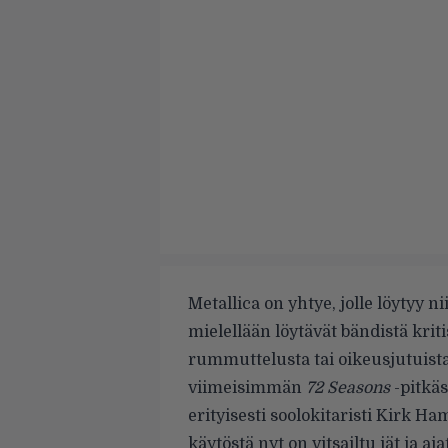
Metallica on yhtye, jolle löytyy 
mielellään löytävät bändistä kriti
rummuttelusta tai
oikeusjutuist
viimeisimmän
72 Seasons
-pitkäs
erityisesti soolokitaristi Kirk
käytöstä nyt on vitsailtu iät ja a