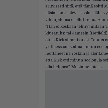
erityisesti siitä, että tämä soitti 
käsialaansa olevia sooloja lähe
vihanpitonsa ei ollut reilua Ham
”Hän ei koskaan tehnyt mitään v
kiusatuksi tai Jamesin (Hetfield)
ottaa Kirk silmätikuksi. Totuus o
yrittäessään soittaa minun soolojan
heittäneet ne roskiin ja aloittane
että Kirk otti minun sooloni ja s
olla helppoa”, Mustaine toteaa.