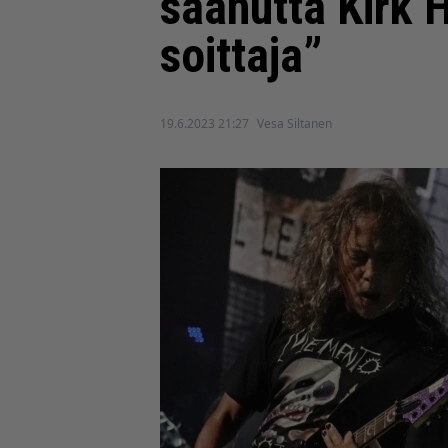
saanutta Kirk 
soittaja”
19.6.2023 21:27
Vesa Siltanen