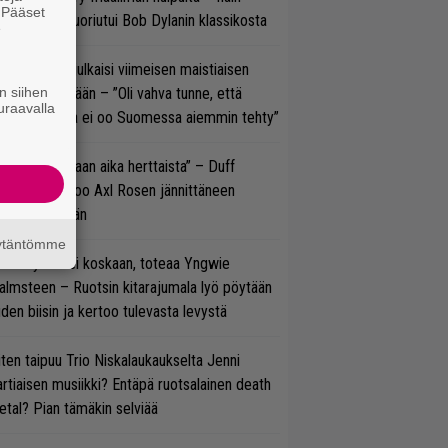
. Pääset
koonpano suoriutui Bob Dylanin klassikosta
e
rko Annala julkaisi viimeisen maistiaisen
n siihen
olodebyytiltään – ”Oli vahva tunne, että
uraavalla
llaista musaa ei oo Suomessa aiemmin tehty”
e oli oikeastaan aika herttaista” – Duff
cKagan kertoo Axl Rosen jännittäneen
C/DC-pestiään
äytäntömme
 on nyt tai ei koskaan, toteaa Yngwie
lmsteen – Ruotsin kitarajumala lyö pöytään
den biisin ja kertoo tulevasta levystä
ten taipuu Trio Niskalaukaukselta Jenni
rtiaisen musiikki? Entäpä ruotsalainen death
tal? Pian tämäkin selviää