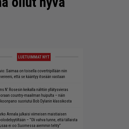
a ollut hyvä
LUETUIMMAT NYT
vio: Saimaa on toisella covertripillään niin
vereeni, että se kääntyy itseään vastaan
ns N’ Rosesin keikalla nähtiin yllätysvieras
oraan country-maailman huipulta – näin
koonpano suoriutui Bob Dylanin klassikosta
rko Annala julkaisi viimeisen maistiaisen
olodebyytiltään – ”Oli vahva tunne, että tällaista
saa ei oo Suomessa aiemmin tehty”