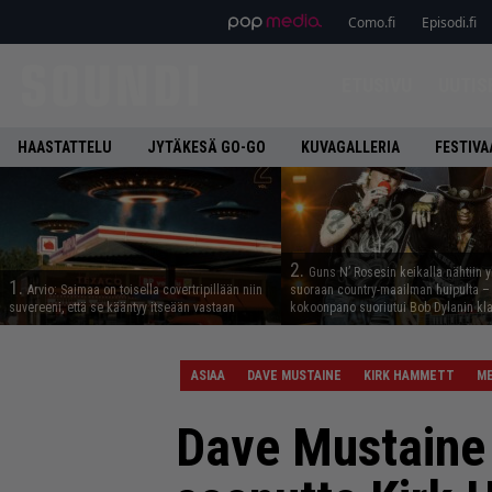
Como.fi
Episodi.fi
ETUSIVU
UUTIS
HAASTATTELU
JYTÄKESÄ GO-GO
KUVAGALLERIA
FESTIVA
2.
Guns N’ Rosesin keikalla nähtiin y
1.
Arvio: Saimaa on toisella covertripillään niin
suoraan country-maailman huipulta –
suvereeni, että se kääntyy itseään vastaan
kokoonpano suoriutui Bob Dylanin kl
ASIAA
DAVE MUSTAINE
KIRK HAMMETT
M
Dave Mustaine 