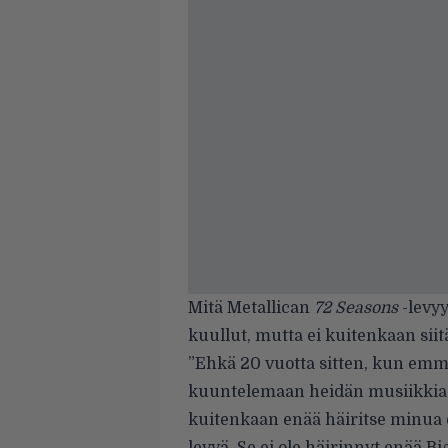
Mitä Metallican
72 Seasons
-levyy
kuullut, mutta ei kuitenkaan siit
”Ehkä 20 vuotta sitten, kun emme
kuuntelemaan heidän musiikkiaan, 
kuitenkaan enää häiritse minua e